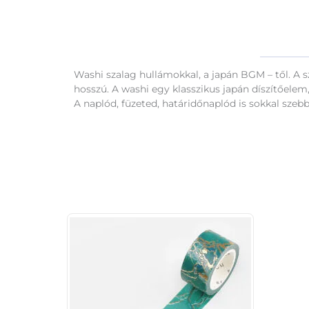
Washi szalag hullámokkal, a japán BGM – től. A sza
hosszú. A washi egy klasszikus japán díszítőelem,
A naplód, füzeted, határidőnaplód is sokkal szebb