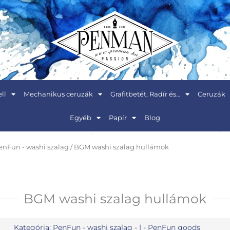
ll
Mechanikus ceruzák
Grafitbetét, Radír és…
Ceruzák
Egyéb
Papír
Blog
enFun - washi szalag
/ BGM washi szalag hullámok
BGM washi szalag hullámok
Kategória:
PenFun - washi szalag
- | -
PenFun goods