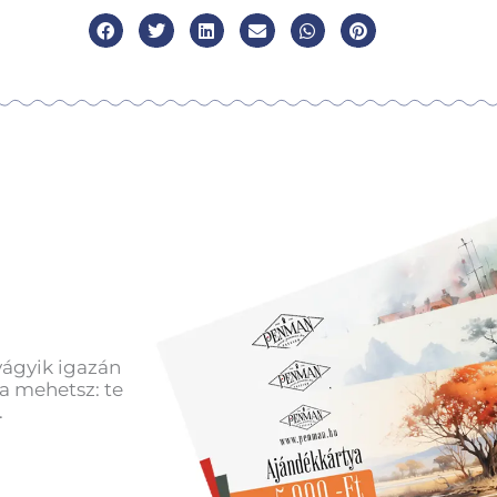
vágyik igazán
a mehetsz: te
.