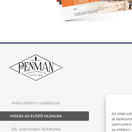
Adatvédelmi szabályzat
Az oldal sü
VISSZA AZ ELŐZŐ OLDALRA
az eszközin
számunkra a
Ált. szerződési feltételek
az oldalon.