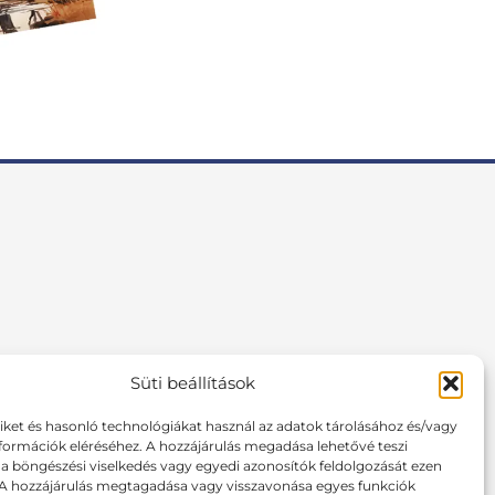
Süti beállítások
F
I
P
a
n
i
c
s
n
tiket és hasonló technológiákat használ az adatok tárolásához és/vagy
formációk eléréséhez. A hozzájárulás megadása lehetővé teszi
e
t
t
 böngészési viselkedés vagy egyedi azonosítók feldolgozását ezen
b
a
e
 A hozzájárulás megtagadása vagy visszavonása egyes funkciók