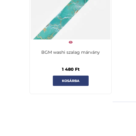
BGM washi szalag márvány
1 480
Ft
KOSÁRBA