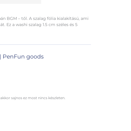
án BGM – től. A szalag fólia kialakítású, ami
át. Ez a washi szalag 1.5 cm széles és 5
|
PenFun goods
 akkor sajnos ez most nincs készleten.