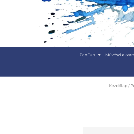
Skip
to
content
PenFun
Művészi akvare
Kezdőlap
/
P