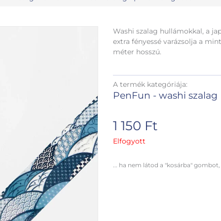
Washi szalag hullámokkal, a jap
extra fényessé varázsolja a mint
méter hosszú.
A termék kategóriája:
PenFun - washi szalag
1 150
Ft
Elfogyott
... ha nem látod a "kosárba" gombot,