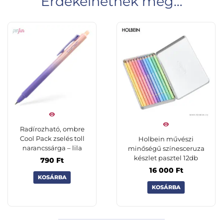
Érdekelhetnek még…
Radírozható, ombre
Cool Pack zselés toll
Holbein művészi
narancssárga – lila
minőségű színesceruza
készlet pasztel 12db
790
Ft
16 000
Ft
KOSÁRBA
KOSÁRBA