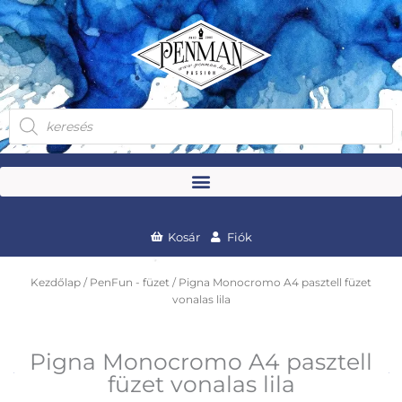
Skip
to
content
Products
search
Kosár
Fiók
Kezdőlap
/
PenFun - füzet
/ Pigna Monocromo A4 pasztell füzet
vonalas lila
Pigna Monocromo A4 pasztell
füzet vonalas lila