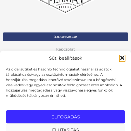
ÚJDONSÁGOK
Kapcsolat
Süti beállítások
Kosár
Az oldal sütiket és hasonló technológiákat használ az adatok
Fiók
tárolásához és/vagy az eszközinformációk eléréséhez. A
hozzájárulás megadása lehetővé teszi számunkra a böngészési
Adatvédelmi szabályzat
viselkedés vagy egyedi azonosítók feldolgozását ezen az oldalon. A
hozzájárulás megtagadása vagy visszavonása egyes funkciók
VISSZA AZ ELŐZŐ OLDALRA
működését hátrányosan érintheti.
Ált. szerződési feltételek
Cookie szabályzat
ELFOGADÁS
Online elállási nyilatkozat
ELUTASÍTÁS