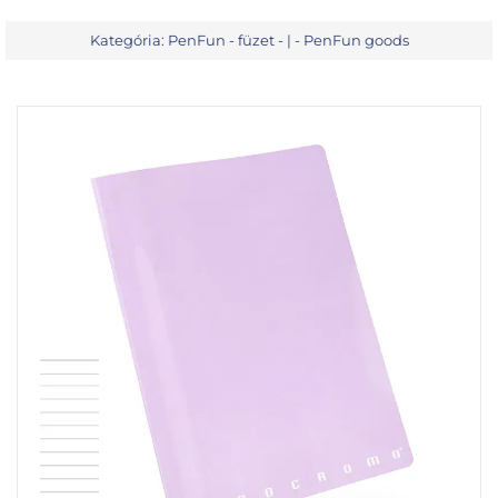
Kategória:
PenFun - füzet
- | -
PenFun goods