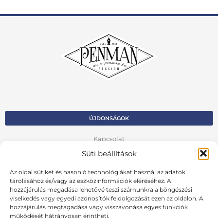
ÚJDONSÁGOK
Kapcsolat
Süti beállítások
Kosár
Az oldal sütiket és hasonló technológiákat használ az adatok
Fiók
tárolásához és/vagy az eszközinformációk eléréséhez. A
hozzájárulás megadása lehetővé teszi számunkra a böngészési
Adatvédelmi szabályzat
viselkedés vagy egyedi azonosítók feldolgozását ezen az oldalon. A
hozzájárulás megtagadása vagy visszavonása egyes funkciók
VISSZA AZ ELŐZŐ OLDALRA
működését hátrányosan érintheti.