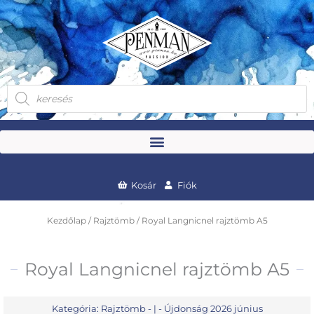
Skip
to
content
Products
search
Kosár
Fiók
Kezdőlap
/
Rajztömb
/ Royal Langnicnel rajztömb A5
Royal Langnicnel rajztömb A5
Kategória:
Rajztömb
- | -
Újdonság 2026 június