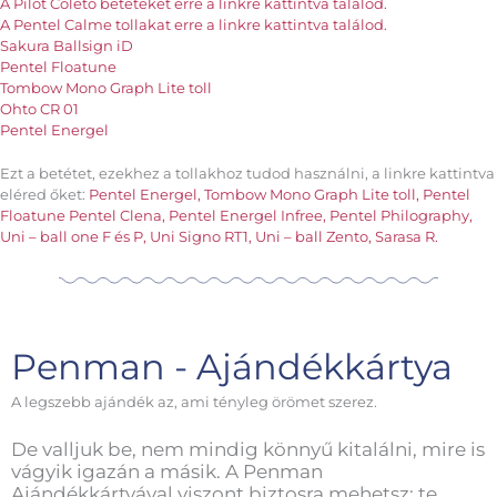
A Pilot Coleto betéteket erre a linkre kattintva találod.
A Pentel Calme tollakat erre a linkre kattintva találod.
Sakura Ballsign iD
Pentel Floatune
Tombow Mono Graph Lite toll
Ohto CR 01
Pentel Energel
Ezt a betétet, ezekhez a tollakhoz tudod használni, a linkre kattintva
eléred őket:
Pentel Energel,
Tombow Mono Graph Lite toll,
Pentel
Floatune
Pentel Clena,
Pentel Energel Infree,
Pentel Philography,
Uni – ball one F és P,
Uni Signo RT1,
Uni – ball Zento,
Sarasa R.
Penman - Ajándékkártya
A legszebb ajándék az, ami tényleg örömet szerez.
De valljuk be, nem mindig könnyű kitalálni, mire is
vágyik igazán a másik. A Penman
Ajándékkártyával viszont biztosra mehetsz: te