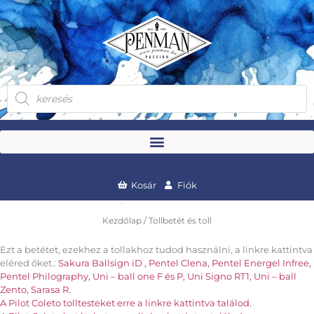
Skip
to
content
Products
search
Kosár
Fiók
Kezdőlap
/ Tollbetét és toll
Ezt a betétet, ezekhez a tollakhoz tudod használni, a linkre kattintva
eléred őket.:
Sakura Ballsign iD ,
Pentel Clena,
Pentel Energel Infree,
Pentel Philography,
Uni – ball one F és P,
Uni Signo RT1,
Uni – ball
Zento,
Sarasa R.
A Pilot Coleto tolltesteket erre a linkre kattintva találod.