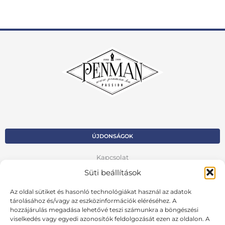
ÚJDONSÁGOK
Kapcsolat
Süti beállítások
Kosár
Az oldal sütiket és hasonló technológiákat használ az adatok
Fiók
tárolásához és/vagy az eszközinformációk eléréséhez. A
hozzájárulás megadása lehetővé teszi számunkra a böngészési
Adatvédelmi szabályzat
viselkedés vagy egyedi azonosítók feldolgozását ezen az oldalon. A