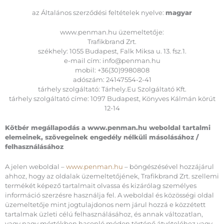
az Általános szerződési feltételek nyelve:
magyar
www.penman.hu üzemeltetője:
Trafikbrand Zrt.
székhely: 1055 Budapest, Falk Miksa u. 13. fsz.1.
e-mail cím: info@penman.hu
mobil: +36(30)9980808
adószám: 24147554-2-41
tárhely szolgáltató: Tárhely.Eu Szolgáltató Kft.
tárhely szolgáltató címe: 1097 Budapest, Könyves Kálmán körút
12-14
Kötbér megállapodás a www.penman.hu weboldal tartalmi
elemeinek, szövegeinek engedély nélküli másolásához /
felhasználásához
A jelen weboldal –
www.penman.hu
– böngészésével hozzájárul
ahhoz, hogy az oldalak üzemeltetőjének, Trafikbrand Zrt. szellemi
termékét képező tartalmait olvassa és kizárólag személyes
információ szerzésre használja fel. A weboldal és közösségi oldal
üzemeltetője mint jogtulajdonos nem járul hozzá e közzétett
tartalmak üzleti célú felhasználásához, és annak változatlan,
vagy nagy mértékben hasonló módon történő átvételéhez vagy