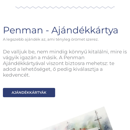
Penman - Ajándékkártya
A legszebb ajándék az, ami tényleg örömet szerez.
De valljuk be, nem mindig könnyű kitalálni, mire is
vágyik igazán a másik. A Penman
Ajándékkártyával viszont biztosra mehetsz: te
adod a lehetőséget, ő pedig kiválasztja a
kedvencét.
AJÁNDÉKKÁRTYÁK