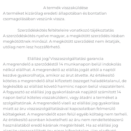
A termék visszaküldése
A terméket kizárólag eredeti állapotában és bontatlan
csomagolásában veszünk vissza.
Szerződéskötés feltételeire vonatkozó tájékoztatás
A szerződéskötés nyelve magyar, a megkötött szerződés írásban
megkötöttnek minősül. A megkötött szerződést nem iktatják,
utólag nem lesz hozzáférhető.
Elállási jog/ Visszaszolgáltatási garancia
A megrendelő a szerződéstől 14 munkanapon belül indokolás
nélkül elállhat. A megrendelő az elállás jogát attól a naptól
kezdve gyakorolhatja, amikor az árut átvette. Az értékesítő
köteles a megrendelő által kifizetett összeget haladéktalanul, de
legkésőbb az elállást követő harminc napon belül visszatéríteni.
A fogyasztó az elállási jog gyakorlásának napjától számított 14
napon belül köteles visszaküldeni, vagy átadni a terméket a
szolgáltatónak. A megrendelő viseli az elállási jog gyakorlása
miatt az áru visszaszolgáltatásával kapcsolatban felmerülő
költségeket. A megrendelőt ezen felül egyéb költség nem terheli.
Az értékesítő azonban követelheti az áru nem rendeltetésszerű
használatából eredő kárának megtérítését. Ha az elállási jog
alapján visszaszállított áru nincs kifogástalan, újra eladható