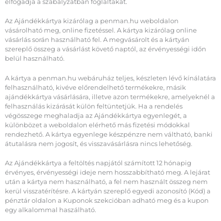
elfogadja a szabályzatban foglaltakat.
Az Ajándékkártya kizárólag a penman.hu weboldalon
vásárolható meg, online fizetéssel. A kártya kizárólag online
vásárlás során használható fel. A megvásárolt és a kártyán
szereplő összeg a vásárlást követő naptól, az érvényességi időn
belül használható.
A kártya a penman.hu webáruház teljes, készleten lévő kínálatára
felhasználható, kivéve előrendelhető termékekre, másik
ajándékkártya vásárlására, illetve azon termékekre, amelyeknél a
felhasználás kizárását külön feltüntetjük. Ha a rendelés
végösszege meghaladja az Ajándékkártya egyenlegét, a
különbözet a weboldalon elérhető más fizetési módokkal
rendezhető. A kártya egyenlege készpénzre nem váltható, banki
átutalásra nem jogosít, és visszavásárlásra nincs lehetőség.
Az Ajándékkártya a feltöltés napjától számított 12 hónapig
érvényes, érvényességi ideje nem hosszabbítható meg. A lejárat
után a kártya nem használható, a fel nem használt összeg nem
kerül visszatérítésre. A kártyán szereplő egyedi azonosító (Kód) a
pénztár oldalon a Kuponok szekcióban adható meg és a kupon
egy alkalommal haszálható.