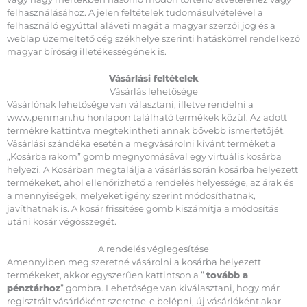
felhasználásához. A jelen feltételek tudomásulvételével a
felhasználó egyúttal aláveti magát a magyar szerzői jog és a
weblap üzemeltető cég székhelye szerinti hatáskörrel rendelkező
magyar bíróság illetékességének is.
Vásárlási feltételek
Vásárlás lehetősége
Vásárlónak lehetősége van választani, illetve rendelni a
www.penman.hu honlapon található termékek közül. Az adott
termékre kattintva megtekintheti annak bővebb ismertetőjét.
Vásárlási szándéka esetén a megvásárolni kívánt terméket a
„Kosárba rakom” gomb megnyomásával egy virtuális kosárba
helyezi. A Kosárban megtalálja a vásárlás során kosárba helyezett
termékeket, ahol ellenőrizhető a rendelés helyessége, az árak és
a mennyiségek, melyeket igény szerint módosíthatnak,
javíthatnak is. A kosár frissítése gomb kiszámítja a módosítás
utáni kosár végösszegét.
A rendelés véglegesítése
Amennyiben meg szeretné vásárolni a kosárba helyezett
termékeket, akkor egyszerűen kattintson a ”
tovább a
pénztárhoz
” gombra. Lehetősége van kiválasztani, hogy már
regisztrált vásárlóként szeretne-e belépni, új vásárlóként akar