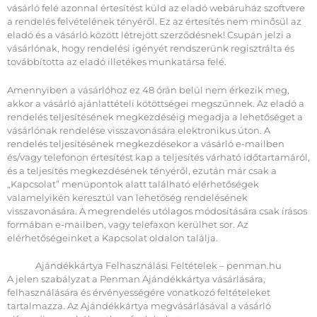
vásárló felé azonnal értesítést küld az eladó webáruház szoftvere
a rendelés felvételének tényéről. Ez az értesítés nem minősül az
eladó és a vásárló között létrejött szerződésnek! Csupán jelzi a
vásárlónak, hogy rendelési igényét rendszerünk regisztrálta és
továbbította az eladó illetékes munkatársa felé.
Amennyiben a vásárlóhoz ez 48 órán belül nem érkezik meg,
akkor a vásárló ajánlattételi kötöttségei megszűnnek. Az eladó a
rendelés teljesítésének megkezdéséig megadja a lehetőséget a
vásárlónak rendelése visszavonására elektronikus úton. A
rendelés teljesítésének megkezdésekor a vásárló e-mailben
és/vagy telefonon értesítést kap a teljesítés várható időtartamáról,
és a teljesítés megkezdésének tényéről, ezután már csak a
„Kapcsolat” menüpontok alatt található elérhetőségek
valamelyikén keresztül van lehetőség rendelésének
visszavonására. A megrendelés utólagos módosítására csak írásos
formában e-mailben, vagy telefaxon kerülhet sor. Az
elérhetőségeinket a Kapcsolat oldalon találja.
Ajándékkártya Felhasználási Feltételek – penman.hu
A jelen szabályzat a Penman Ajándékkártya vásárlására,
felhasználására és érvényességére vonatkozó feltételeket
tartalmazza. Az Ajándékkártya megvásárlásával a vásárló