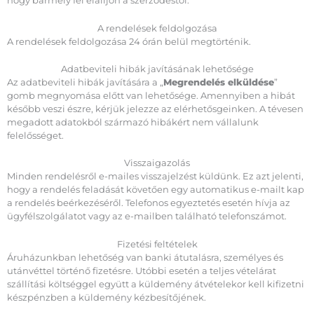
hogy bármely fél elálljon a szerződéstől.
A rendelések feldolgozása
A rendelések feldolgozása 24 órán belül megtörténik.
Adatbeviteli hibák javításának lehetősége
Az adatbeviteli hibák javítására a „
Megrendelés elküldése
”
gomb megnyomása előtt van lehetősége. Amennyiben a hibát
később veszi észre, kérjük jelezze az elérhetősgeinken. A tévesen
megadott adatokból származó hibákért nem vállalunk
felelősséget.
Visszaigazolás
Minden rendelésről e-mailes visszajelzést küldünk. Ez azt jelenti,
hogy a rendelés feladását követően egy automatikus e-mailt kap
a rendelés beérkezéséről. Telefonos egyeztetés esetén hívja az
ügyfélszolgálatot vagy az e-mailben található telefonszámot.
Fizetési feltételek
Áruházunkban lehetőség van banki átutalásra, személyes és
utánvéttel történő fizetésre. Utóbbi esetén a teljes vételárat
szállítási költséggel együtt a küldemény átvételekor kell kifizetni
készpénzben a küldemény kézbesítőjének.