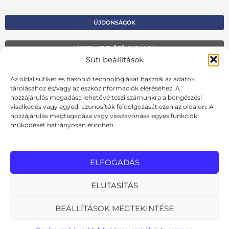
ÚJDONSÁGOK
VISSZA AZ ELŐZŐ OLDALRA
Süti beállítások
Kapcsolat
Az oldal sütiket és hasonló technológiákat használ az adatok
Kosár
tárolásához és/vagy az eszközinformációk eléréséhez. A
hozzájárulás megadása lehetővé teszi számunkra a böngészési
Fiók
viselkedés vagy egyedi azonosítók feldolgozását ezen az oldalon. A
hozzájárulás megtagadása vagy visszavonása egyes funkciók
Adatvédelmi szabályzat
működését hátrányosan érintheti.
Ált. szerződési feltételek
Cookie szabályzat
ELFOGADÁS
Online elállási nyilatkozat
ELUTASÍTÁS
BEÁLLÍTÁSOK MEGTEKINTÉSE
MInden jog fenntartva
design: pixelworks.hu