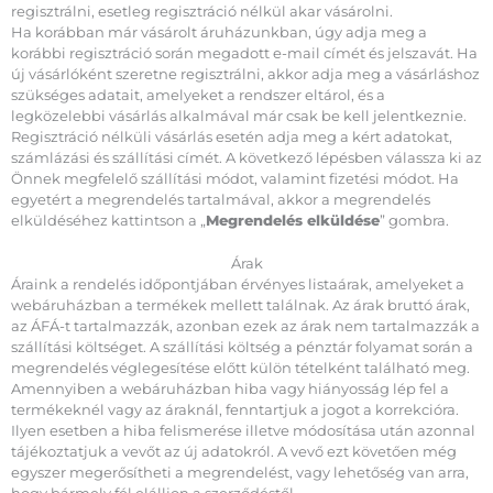
regisztrálni, esetleg regisztráció nélkül akar vásárolni.
Ha korábban már vásárolt áruházunkban, úgy adja meg a
korábbi regisztráció során megadott e-mail címét és jelszavát. Ha
új vásárlóként szeretne regisztrálni, akkor adja meg a vásárláshoz
szükséges adatait, amelyeket a rendszer eltárol, és a
legközelebbi vásárlás alkalmával már csak be kell jelentkeznie.
Regisztráció nélküli vásárlás esetén adja meg a kért adatokat,
számlázási és szállítási címét. A következő lépésben válassza ki az
Önnek megfelelő szállítási módot, valamint fizetési módot. Ha
egyetért a megrendelés tartalmával, akkor a megrendelés
elküldéséhez kattintson a „
Megrendelés elküldése
” gombra.
Árak
Áraink a rendelés időpontjában érvényes listaárak, amelyeket a
webáruházban a termékek mellett találnak. Az árak bruttó árak,
az ÁFÁ-t tartalmazzák, azonban ezek az árak nem tartalmazzák a
szállítási költséget. A szállítási költség a pénztár folyamat során a
megrendelés véglegesítése előtt külön tételként található meg.
Amennyiben a webáruházban hiba vagy hiányosság lép fel a
termékeknél vagy az áraknál, fenntartjuk a jogot a korrekcióra.
Ilyen esetben a hiba felismerése illetve módosítása után azonnal
tájékoztatjuk a vevőt az új adatokról. A vevő ezt követően még
egyszer megerősítheti a megrendelést, vagy lehetőség van arra,