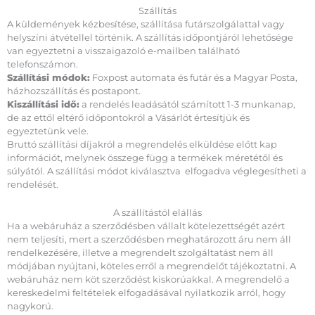
Szállítás
A küldemények kézbesítése, szállítása futárszolgálattal vagy
helyszíni átvétellel történik. A szállítás időpontjáról lehetősége
van egyeztetni a visszaigazoló e-mailben található
telefonszámon.
Szállítási módok:
Foxpost automata és futár és a Magyar Posta,
házhozszállítás és postapont.
Kiszállítási idő:
a rendelés leadásától számított 1-3 munkanap,
de az ettől eltérő időpontokról a Vásárlót értesítjük és
egyeztetünk vele.
Bruttó szállítási díjakról a megrendelés elküldése előtt kap
információt, melynek összege függ a termékek méretétől és
súlyától. A szállítási módot kiválasztva elfogadva véglegesítheti a
rendelését.
A szállítástól elállás
Ha a webáruház a szerződésben vállalt kötelezettségét azért
nem teljesíti, mert a szerződésben meghatározott áru nem áll
rendelkezésére, illetve a megrendelt szolgáltatást nem áll
módjában nyújtani, köteles erről a megrendelőt tájékoztatni. A
webáruház nem köt szerződést kiskorúakkal. A megrendelő a
kereskedelmi feltételek elfogadásával nyilatkozik arról, hogy
nagykorú.