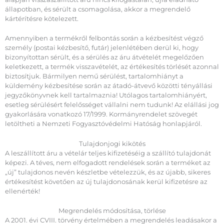
állapotban, és sérült a csomagolása, akkor a megrendelő
kártérítésre kötelezett.
Amennyiben a termékről felbontás során a kézbesítést végző
személy (postai kézbesítő, futár) jelenlétében derül ki, hogy
bizonyítottan sérült, és a sérülés az áru átvételét megelőzően
keletkezett, a termék visszavételét, az értékesítés törlését azonnal
biztosítjuk. Bármilyen nemű sérülést, tartalomhiányt a
küldemény kézbesítése során az átadó-átvevő közötti tényállási
jegyzőkönyvnek kell tartalmaznia! Utólagos tartalomhiányért,
esetleg sérülésért felelősséget vállalni nem tudunk! Az elállási jog
gyakorlására vonatkozó 17/1999. Kormányrendelet szövegét
letöltheti a Nemzeti Fogyasztóvédelmi Hatóság honlapjáról.
Tulajdonjogi kikötés
A leszállított áru a vételár teljes kifizetéséig a szállító tulajdonát
képezi. A téves, nem elfogadott rendelések során a terméket az
„új” tulajdonos nevén készletbe vételezzük, és az újabb, sikeres
értékesítést követően az új tulajdonosának kerül kifizetésre az
ellenérték!
Megrendelés módosítása, törlése
A 2001. évi CVIII. törvény értelmében a megrendelés leadásakor a