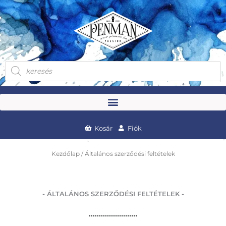
Skip
to
content
Products
search
Kosár
Fiók
Kezdőlap
/ Általános szerződési feltételek
- ÁLTALÁNOS SZERZŐDÉSI FELTÉTELEK -