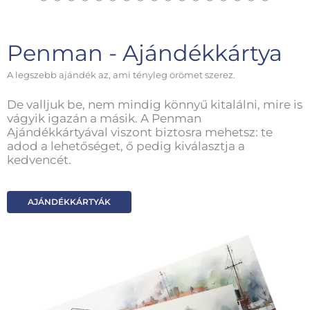
Penman - Ajándékkártya
A legszebb ajándék az, ami tényleg örömet szerez.
De valljuk be, nem mindig könnyű kitalálni, mire is
vágyik igazán a másik. A Penman
Ajándékkártyával viszont biztosra mehetsz: te
adod a lehetőséget, ő pedig kiválasztja a
kedvencét.
AJÁNDÉKKÁRTYÁK