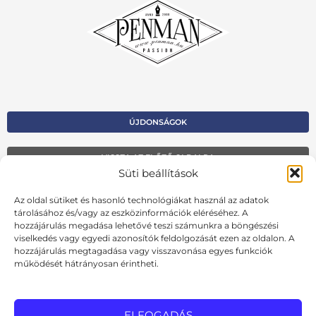
ÚJDONSÁGOK
VISSZA AZ ELŐZŐ OLDALRA
Süti beállítások
Kapcsolat
Az oldal sütiket és hasonló technológiákat használ az adatok
Kosár
tárolásához és/vagy az eszközinformációk eléréséhez. A
hozzájárulás megadása lehetővé teszi számunkra a böngészési
Fiók
viselkedés vagy egyedi azonosítók feldolgozását ezen az oldalon. A
hozzájárulás megtagadása vagy visszavonása egyes funkciók
Adatvédelmi szabályzat
működését hátrányosan érintheti.
Ált. szerződési feltételek
Cookie szabályzat
ELFOGADÁS