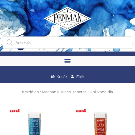
Skip
to
content
Products
search
Kosár
Fiók
Kezdőlap
/ Mechanikus ceruzabetét - Uni Nano dia