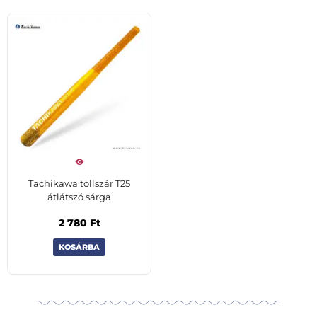
Tachikawa tollszár T25
átlátszó sárga
2 780
Ft
KOSÁRBA