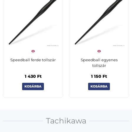
Speedball ferde tollszár
Speedball egyenes
tollszár
1 430
Ft
1 150
Ft
KOSÁRBA
KOSÁRBA
Tachikawa