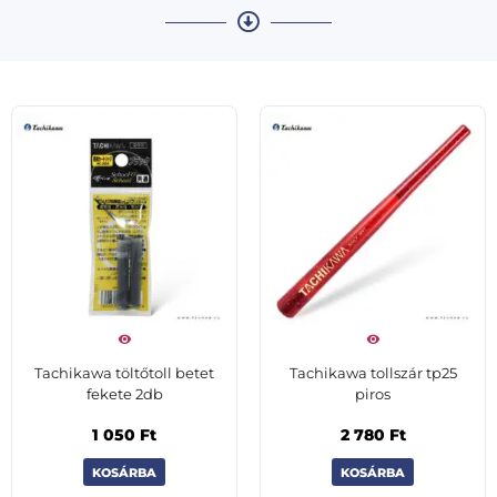
Tachikawa töltőtoll betet
Tachikawa tollszár tp25
fekete 2db
piros
1 050
Ft
2 780
Ft
KOSÁRBA
KOSÁRBA