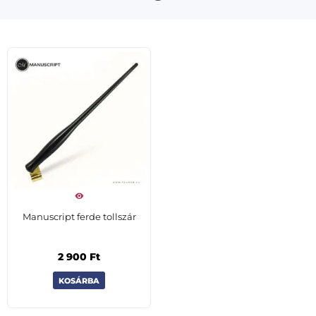
Manuscript ferde tollszár
2 900
Ft
KOSÁRBA