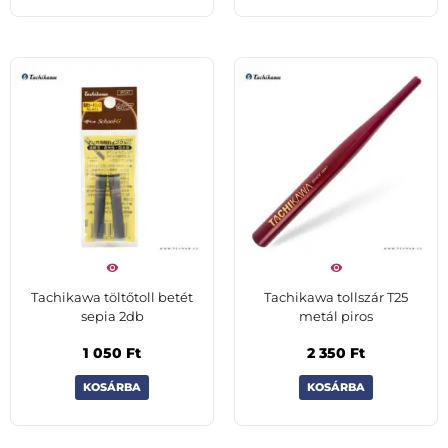
Tachikawa töltőtoll betét
Tachikawa tollszár T25
sepia 2db
metál piros
1 050
Ft
2 350
Ft
KOSÁRBA
KOSÁRBA