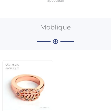
Speedball
Moblique