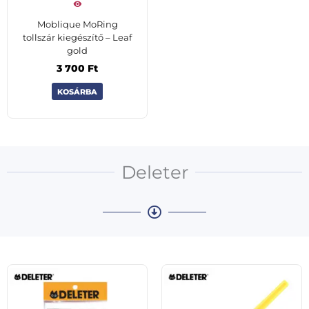
Moblique MoRing
tollszár kiegészítő – Leaf
gold
3 700
Ft
KOSÁRBA
Deleter