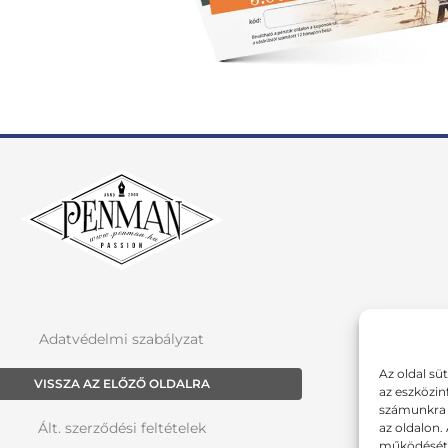
Adatvédelmi szabályzat
Az oldal sü
VISSZA AZ ELŐZŐ OLDALRA
az eszközin
számunkra a
Ált. szerződési feltételek
az oldalon.
működését 