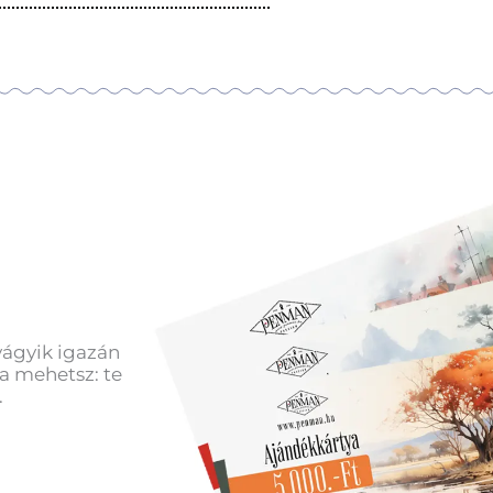
vágyik igazán
a mehetsz: te
.