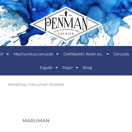
ll
Mechanikus ceruzák
Grafitbetét, Radír és…
Ceruzák
Egyéb
Papír
Blog
Kezdőlap
/ Maruman füzetek
MARUMAN