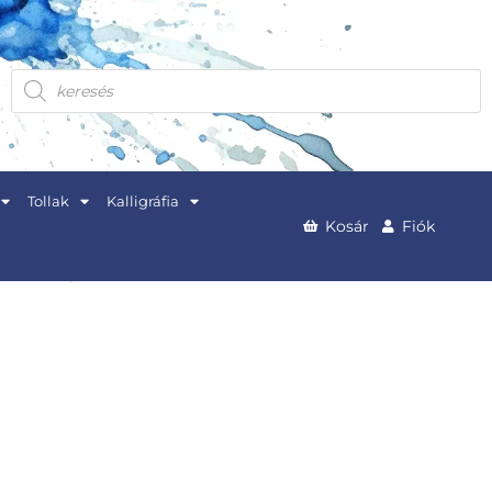
Products
search
Tollak
Kalligráfia
Kosár
Fiók