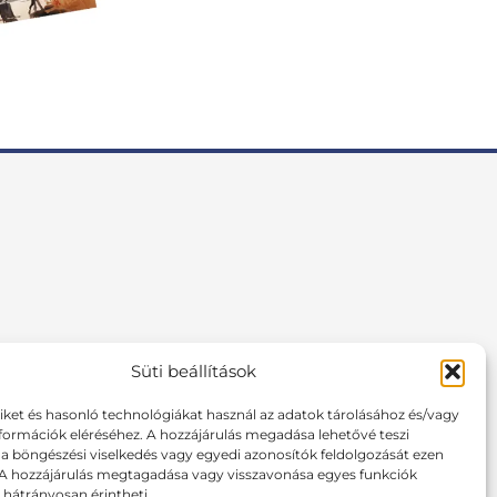
Süti beállítások
F
I
P
a
n
i
tiket és hasonló technológiákat használ az adatok tárolásához és/vagy
c
s
n
formációk eléréséhez. A hozzájárulás megadása lehetővé teszi
e
t
t
 böngészési viselkedés vagy egyedi azonosítók feldolgozását ezen
b
a
e
 A hozzájárulás megtagadása vagy visszavonása egyes funkciók
o
g
r
hátrányosan érintheti.