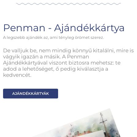
Penman - Ajándékkártya
A legszebb ajándék az, ami tényleg örömet szerez.
De valljuk be, nem mindig könnyű kitalálni, mire is
vágyik igazán a másik. A Penman
Ajándékkártyával viszont biztosra mehetsz: te
adod a lehetőséget, ő pedig kiválasztja a
kedvencét.
AJÁNDÉKKÁRTYÁK