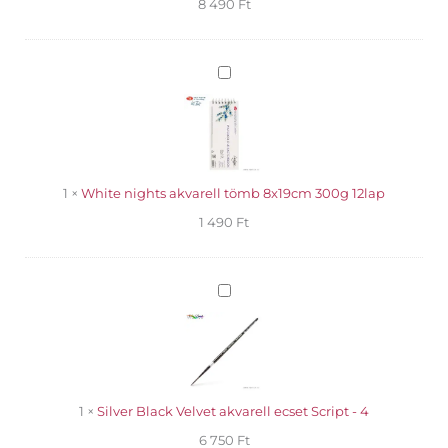
8 490
Ft
White
nights
akvarell
tömb
8x19cm
300g
12lap
1
×
White nights akvarell tömb 8x19cm 300g 12lap
1 490
Ft
Silver
Black
Velvet
akvarell
ecset
Script
-
1
×
Silver Black Velvet akvarell ecset Script - 4
4
6 750
Ft