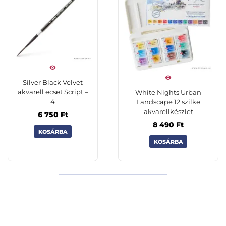
Silver Black Velvet
akvarell ecset Script –
White Nights Urban
4
Landscape 12 szilke
akvarellkészlet
6 750
Ft
8 490
Ft
KOSÁRBA
KOSÁRBA