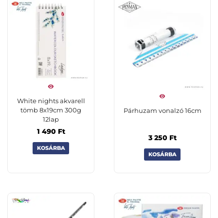
White nights akvarell
tömb 8x19cm 300g
Párhuzam vonalzó 16cm
12lap
1 490
Ft
3 250
Ft
KOSÁRBA
KOSÁRBA