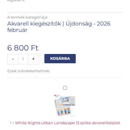
A termék kategóriája:
Akvarell kiegészítők
|
Újdonság - 2026
február
6 800
Ft
Altaroo
Alternative:
-
+
KOSÁRBA
mini
akvarellszett
Ezek is érdekelhetnek:
4
darabos
mennyiség
White
Nights
Urban
Landscape
12
szilke
akvarellkészlet
1
×
White Nights Urban Landscape 12 szilke akvarellkészlet