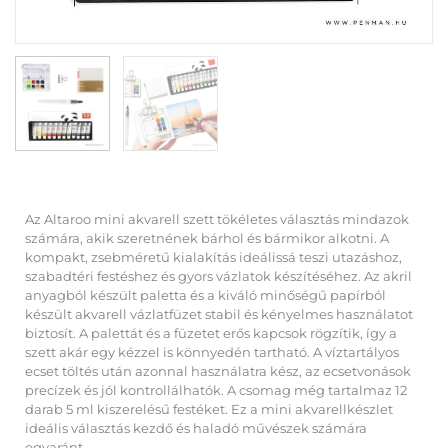
Az Altaroo mini akvarell szett tökéletes választás mindazok
számára, akik szeretnének bárhol és bármikor alkotni. A
kompakt, zsebméretű kialakítás ideálissá teszi utazáshoz,
szabadtéri festéshez és gyors vázlatok készítéséhez. Az akril
anyagból készült paletta és a kiváló minőségű papírból
készült akvarell vázlatfüzet stabil és kényelmes használatot
biztosít. A palettát és a füzetet erős kapcsok rögzítik, így a
szett akár egy kézzel is könnyedén tartható. A víztartályos
ecset töltés után azonnal használatra kész, az ecsetvonások
precízek és jól kontrollálhatók. A csomag még tartalmaz 12
darab 5 ml kiszerelésű festéket. Ez a mini akvarellkészlet
ideális választás kezdő és haladó művészek számára
egyaránt.