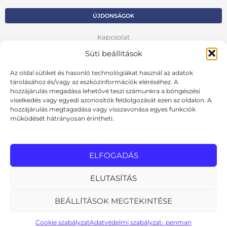
ÚJDONSÁGOK
Kapcsolat
Süti beállítások
Kosár
Fiók
Az oldal sütiket és hasonló technológiákat használ az adatok
tárolásához és/vagy az eszközinformációk eléréséhez. A
Adatvédelmi szabályzat
hozzájárulás megadása lehetővé teszi számunkra a böngészési
viselkedés vagy egyedi azonosítók feldolgozását ezen az oldalon. A
hozzájárulás megtagadása vagy visszavonása egyes funkciók
VISSZA AZ ELŐZŐ OLDALRA
működését hátrányosan érintheti.
Ált. szerződési feltételek
Cookie szabályzat
ELFOGADÁS
Online elállási nyilatkozat
ELUTASÍTÁS
BEÁLLÍTÁSOK MEGTEKINTÉSE
MInden jog fenntartva
design: pixelworks.hu
Cookie szabályzat
Adatvédelmi szabályzat- penman