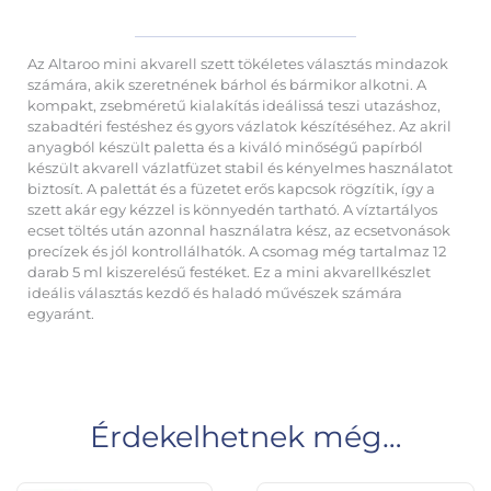
Az Altaroo mini akvarell szett tökéletes választás mindazok
számára, akik szeretnének bárhol és bármikor alkotni. A
kompakt, zsebméretű kialakítás ideálissá teszi utazáshoz,
szabadtéri festéshez és gyors vázlatok készítéséhez. Az akril
anyagból készült paletta és a kiváló minőségű papírból
készült akvarell vázlatfüzet stabil és kényelmes használatot
biztosít. A palettát és a füzetet erős kapcsok rögzítik, így a
szett akár egy kézzel is könnyedén tartható. A víztartályos
ecset töltés után azonnal használatra kész, az ecsetvonások
precízek és jól kontrollálhatók. A csomag még tartalmaz 12
darab 5 ml kiszerelésű festéket. Ez a mini akvarellkészlet
ideális választás kezdő és haladó művészek számára
egyaránt.
Érdekelhetnek még…