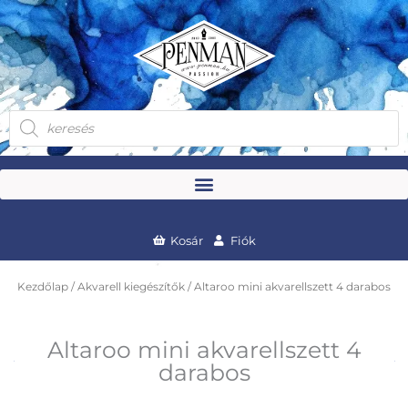
Skip
to
content
Products
search
Kosár
Fiók
Kezdőlap
/
Akvarell kiegészítők
/ Altaroo mini akvarellszett 4 darabos
Altaroo mini akvarellszett 4
darabos