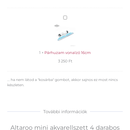
Párhuzam
vonalzó
16cm
1
×
Párhuzam vonalzó 16cm
3 250
Ft
... ha nem látod a "kosárba" gombot, akkor sajnos ez most nincs
készleten.
További információk
Altaroo mini akvarellszett 4 darabos