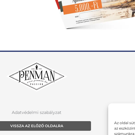
Adatvédelmi szabályzat
Az oldal sü
VISSZA AZ ELŐZŐ OLDALRA
az eszközin
számunkra a