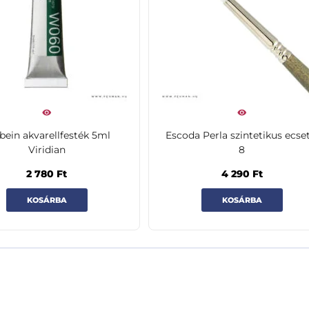
bein akvarellfesték 5ml
Escoda Perla szintetikus ecset
Viridian
8
2 780
Ft
4 290
Ft
KOSÁRBA
KOSÁRBA