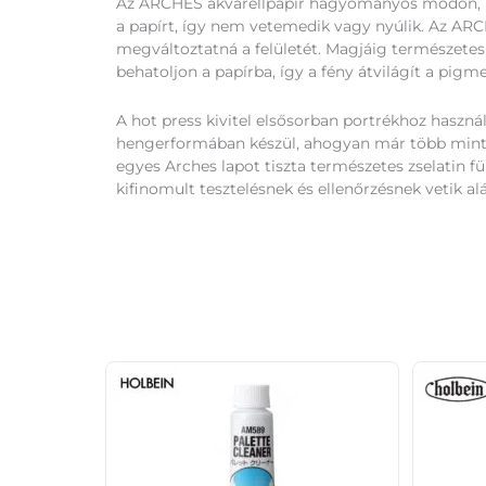
Az ARCHES akvarellpapír hagyományos módon, heng
a papírt, így nem vetemedik vagy nyúlik. Az ARC
megváltoztatná a felületét. Magjáig természetes 
behatoljon a papírba, így a fény átvilágít a pigm
A hot press kivitel elsősorban portrékhoz használ
hengerformában készül, ahogyan már több mint eg
egyes Arches lapot tiszta természetes zselatin f
kifinomult tesztelésnek és ellenőrzésnek vetik a