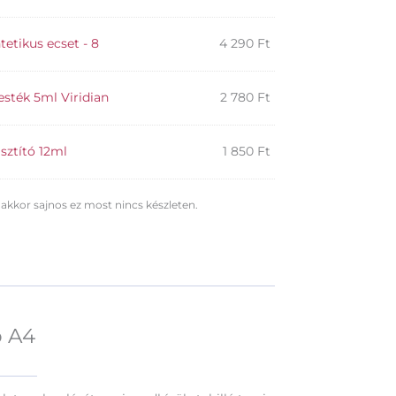
tetikus ecset - 8
4 290
Ft
esték 5ml Viridian
2 780
Ft
isztító 12ml
1 850
Ft
 akkor sajnos ez most nincs készleten.
p A4