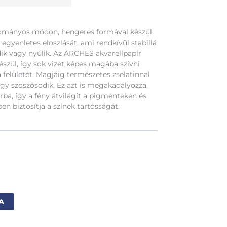
ományos módon, hengeres formával készül.
 egyenletes eloszlását, ami rendkívül stabillá
dik vagy nyúlik. Az ARCHES akvarellpapír
szül, így sok vizet képes magába szívni
felületét. Magjáig természetes zselatinnal
agy szöszösödik. Ez azt is megakadályozza,
rba, így a fény átvilágít a pigmenteken és
en biztosítja a színek tartósságát.
Alternative:
A