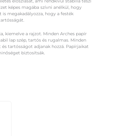
es eloszlását, ami rendkívül stabillá teszi
izet képes magába szívni anélkül, hogy
zt is megakadályozza, hogy a festék
tartósságát.
ja, kiemelve a rajzot. Minden Arches papír
bil lap szép, tartós és rugalmas. Minden
 és tartósságot adjanak hozzá. Papírjaikat
minőséget biztosítsák.