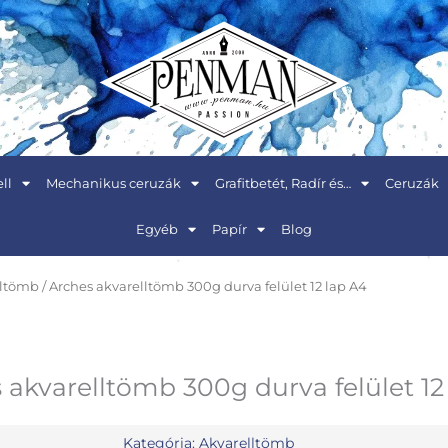
ll
Mechanikus ceruzák
Grafitbetét, Radír és…
Ceruzák
Egyéb
Papír
Blog
lltömb
/ Arches akvarelltömb 300g durva felület 12 lap A4
 akvarelltömb 300g durva felület 12
Kategória:
Akvarelltömb