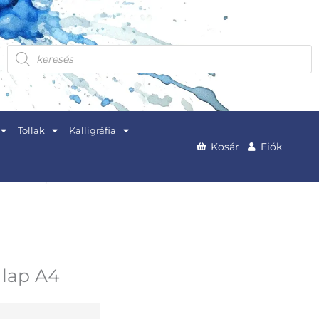
Products
search
Tollak
Kalligráfia
Kosár
Fiók
 lap A4