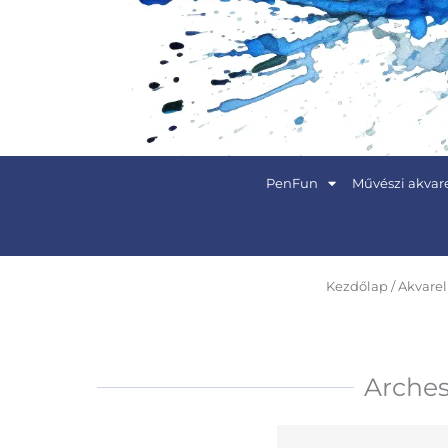
Skip
to
content
PenFun
Művészi akvare
Kezdőlap
/
Akvare
Arches