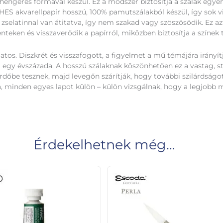
eres formával készül. Ez a módszer biztosítja a szálak egyenlet
HES akvarellpapír hosszú, 100% pamutszálakból készül, így sok v
zselatinnal van átitatva, így nem szakad vagy szöszösödik. Ez a
enteken és visszaverődik a papírról, miközben biztosítja a színek 
atos. Diszkrét és visszafogott, a figyelmet a mű témájára irányít
y évszázada. A hosszú szálaknak köszönhetően ez a vastag, sta
ürdőbe tesznek, majd levegőn szárítják, hogy további szilárdságot
lá, minden egyes lapot külön – külön vizsgálnak, hogy a legjobb 
Érdekelhetnek még…