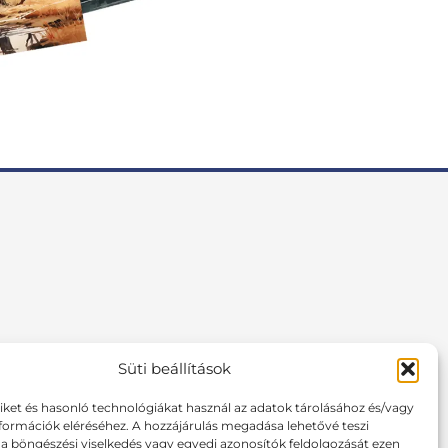
Süti beállítások
F
I
P
a
n
i
tiket és hasonló technológiákat használ az adatok tárolásához és/vagy
c
s
n
formációk eléréséhez. A hozzájárulás megadása lehetővé teszi
e
t
t
 böngészési viselkedés vagy egyedi azonosítók feldolgozását ezen