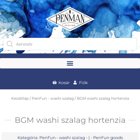
Skip
to
content
Products
search
Kosár
Fiók
Kezdőlap
/
PenFun - washi szalag
/ BGM washi szalag hortenzia
BGM washi szalag hortenzia
Kategória:
PenFun - washi szalag
- | -
PenFun goods