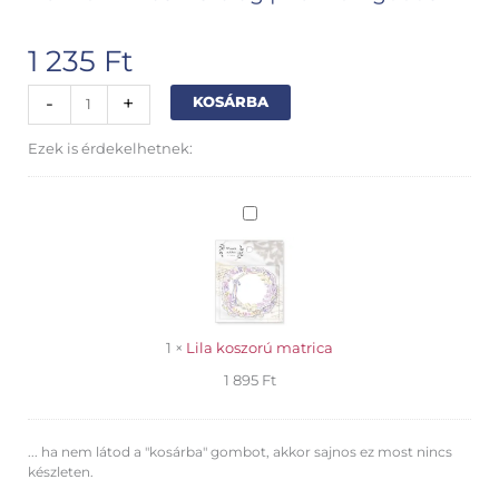
1 235
Ft
BGM
Alternative:
-
+
KOSÁRBA
washi
szalag
Ezek is érdekelhetnek:
hortenzia
mennyiség
Lila
koszorú
matrica
1
×
Lila koszorú matrica
1 895
Ft
... ha nem látod a "kosárba" gombot, akkor sajnos ez most nincs
készleten.