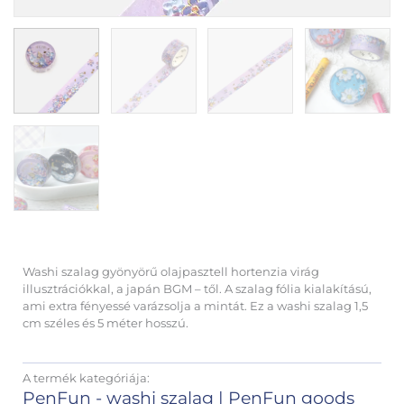
Washi szalag gyönyörű olajpasztell hortenzia virág
illusztrációkkal, a japán BGM – től. A szalag fólia kialakítású,
ami extra fényessé varázsolja a mintát. Ez a washi szalag 1,5
cm széles és 5 méter hosszú.
A termék kategóriája:
PenFun - washi szalag
|
PenFun goods