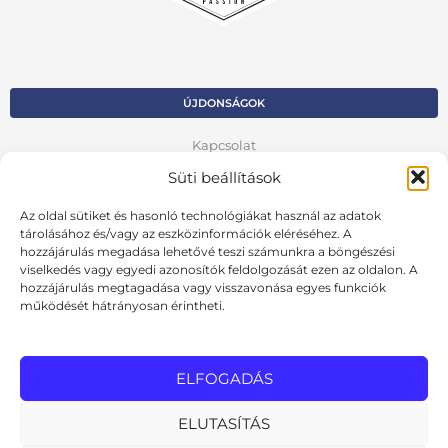
ÚJDONSÁGOK
Kapcsolat
Süti beállítások
Kosár
Fiók
Az oldal sütiket és hasonló technológiákat használ az adatok
tárolásához és/vagy az eszközinformációk eléréséhez. A
Adatvédelmi szabályzat
hozzájárulás megadása lehetővé teszi számunkra a böngészési
viselkedés vagy egyedi azonosítók feldolgozását ezen az oldalon. A
hozzájárulás megtagadása vagy visszavonása egyes funkciók
VISSZA AZ ELŐZŐ OLDALRA
működését hátrányosan érintheti.
Ált. szerződési feltételek
Cookie szabályzat
ELFOGADÁS
Online elállási nyilatkozat
ELUTASÍTÁS