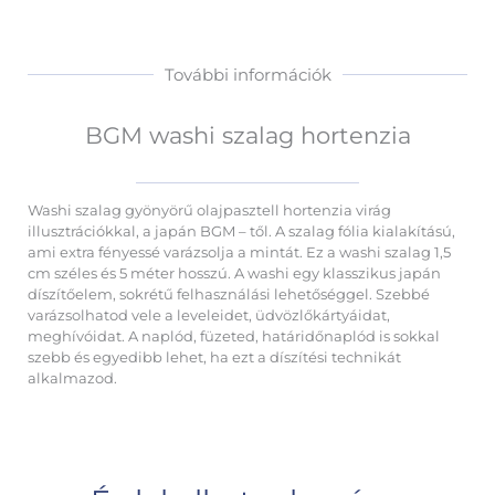
További információk
BGM washi szalag hortenzia
Washi szalag gyönyörű olajpasztell hortenzia virág
illusztrációkkal, a japán BGM – től. A szalag fólia kialakítású,
ami extra fényessé varázsolja a mintát. Ez a washi szalag 1,5
cm széles és 5 méter hosszú. A washi egy klasszikus japán
díszítőelem, sokrétű felhasználási lehetőséggel. Szebbé
varázsolhatod vele a leveleidet, üdvözlőkártyáidat,
meghívóidat. A naplód, füzeted, határidőnaplód is sokkal
szebb és egyedibb lehet, ha ezt a díszítési technikát
alkalmazod.