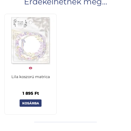
Érdekelhetnek még…
Lila koszorú matrica
1 895
Ft
KOSÁRBA