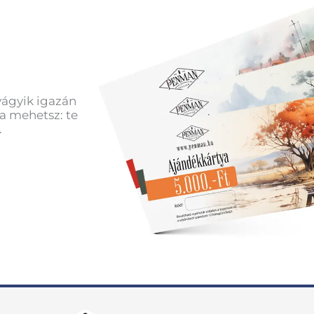
vágyik igazán
a mehetsz: te
.