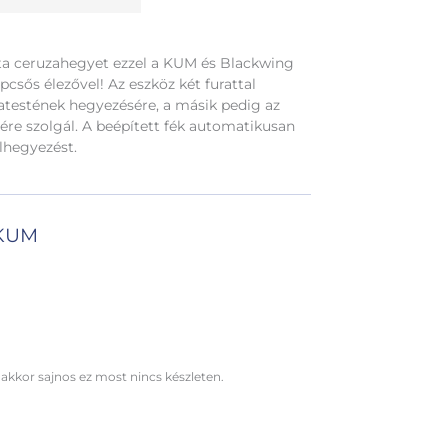
szta ceruzahegyet ezzel a KUM és Blackwing
lépcsős élezővel! Az eszköz két furattal
fatestének hegyezésére, a másik pedig az
ésére szolgál. A beépített fék automatikusan
lhegyezést.
 KUM
 akkor sajnos ez most nincs készleten.