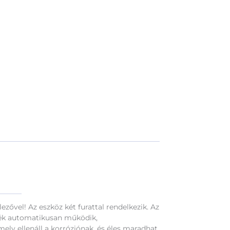
lezővel! Az eszköz két furattal rendelkezik. Az
t fék automatikusan működik,
ly ellenáll a korróziónak, és éles maradhat