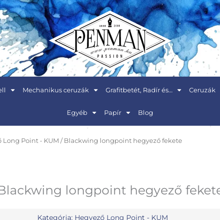
ll
Mechanikus ceruzák
Grafitbetét, Radír és…
Ceruzák
Egyéb
Papír
Blog
 Long Point - KUM
/ Blackwing longpoint hegyező fekete
Blackwing longpoint hegyező feket
Kategória:
Hegyező Long Point - KUM