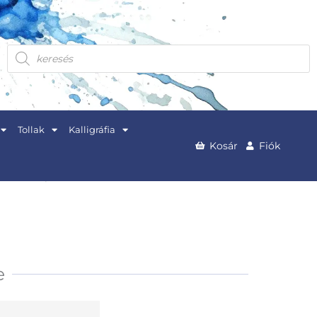
Products
search
Tollak
Kalligráfia
Kosár
Fiók
e