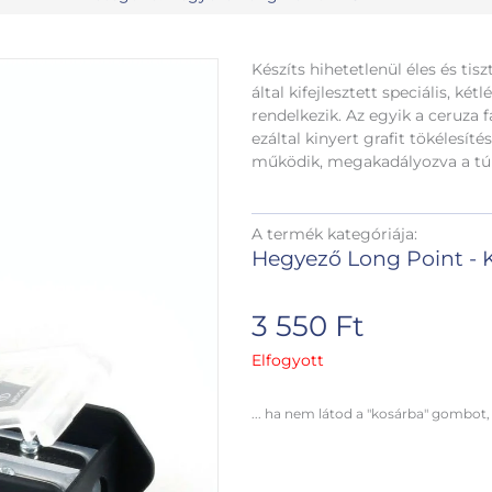
Készíts hihetetlenül éles és ti
által kifejlesztett speciális, két
rendelkezik. Az egyik a ceruza 
ezáltal kinyert grafit tökélesít
működik, megakadályozva a tú
A termék kategóriája:
Hegyező Long Point -
3 550
Ft
Elfogyott
... ha nem látod a "kosárba" gombot,