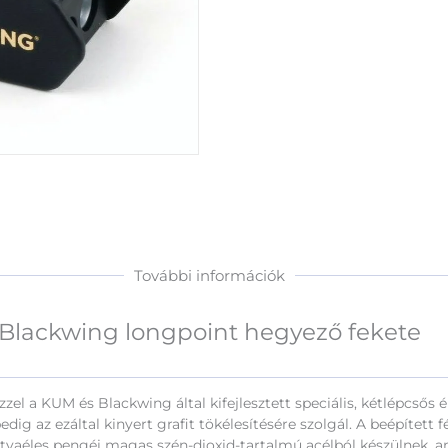
További információk
Blackwing longpoint hegyező fekete
zzel a KUM és Blackwing által kifejlesztett speciális, kétlépcsős é
dig az ezáltal kinyert grafit tökélesítésére szolgál. A beépítet
aéles pengéi magas szén-dioxid-tartalmú acélból készülnek, ame