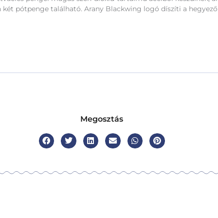
n két pótpenge található. Arany Blackwing logó díszíti a hegyező 
Megosztás