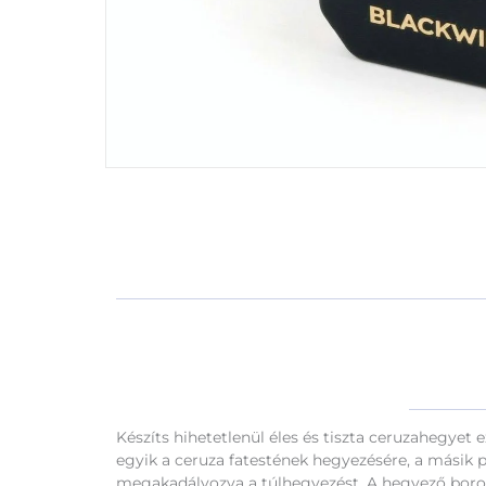
Készíts hihetetlenül éles és tiszta ceruzahegyet e
egyik a ceruza fatestének hegyezésére, a másik pe
megakadályozva a túlhegyezést. A hegyező borotv