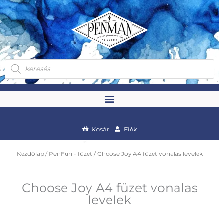
Skip
to
content
Products
search
Kosár
Fiók
Kezdőlap
/
PenFun - füzet
/ Choose Joy A4 füzet vonalas levelek
Choose Joy A4 füzet vonalas
levelek