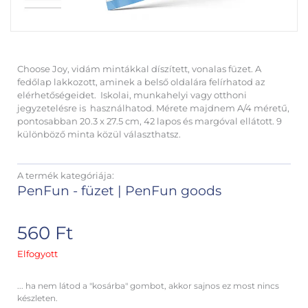
Choose Joy, vidám mintákkal díszített, vonalas füzet. A
fedőlap lakkozott, aminek a belső oldalára felírhatod az
elérhetőségeidet. Iskolai, munkahelyi vagy otthoni
jegyzetelésre is használhatod. Mérete majdnem A/4 méretű,
pontosabban 20.3 x 27.5 cm, 42 lapos és margóval ellátott. 9
különböző minta közül választhatsz.
A termék kategóriája:
PenFun - füzet
|
PenFun goods
560
Ft
Elfogyott
... ha nem látod a "kosárba" gombot, akkor sajnos ez most nincs
készleten.