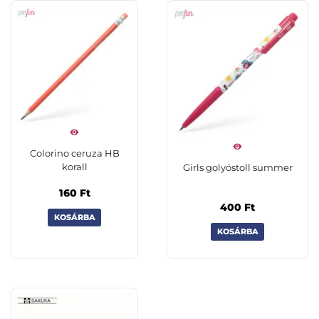
Colorino ceruza HB
korall
Girls golyóstoll summer
160
Ft
400
Ft
KOSÁRBA
KOSÁRBA