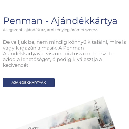
Penman - Ajándékkártya
A legszebb ajándék az, ami tényleg örömet szerez.
De valljuk be, nem mindig könnyű kitalálni, mire is
vágyik igazán a másik. A Penman
Ajándékkártyával viszont biztosra mehetsz: te
adod a lehetőséget, ő pedig kiválasztja a
kedvencét.
AJÁNDÉKKÁRTYÁK