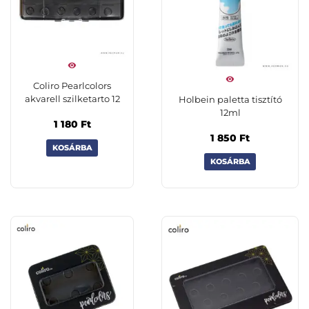
Coliro Pearlcolors
akvarell szilketarto 12
Holbein paletta tisztító
12ml
1 180
Ft
1 850
Ft
KOSÁRBA
KOSÁRBA