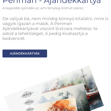
Penman - Ajándékkártya
A legszebb ajándék az, ami tényleg örömet szerez.
De valljuk be, nem mindig könnyű kitalálni, mire is
vágyik igazán a másik. A Penman
Ajándékkártyával viszont biztosra mehetsz: te
adod a lehetőséget, ő pedig kiválasztja a
kedvencét.
AJÁNDÉKKÁRTYÁK