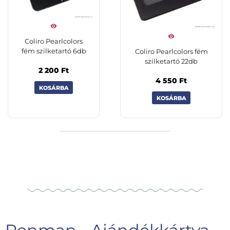
Coliro Pearlcolors
fém szilketartó 6db
Coliro Pearlcolors fém
szilketartó 22db
2 200
Ft
4 550
Ft
KOSÁRBA
KOSÁRBA