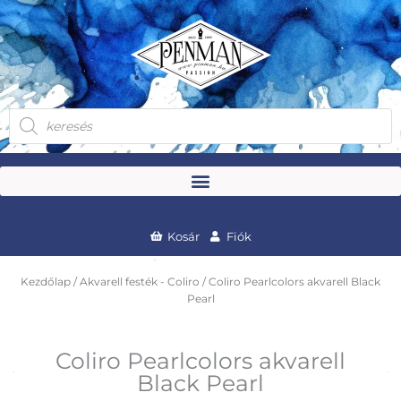
Skip
to
content
Products
search
Kosár
Fiók
Kezdőlap
/
Akvarell festék - Coliro
/ Coliro Pearlcolors akvarell Black
Pearl
Coliro Pearlcolors akvarell
Black Pearl