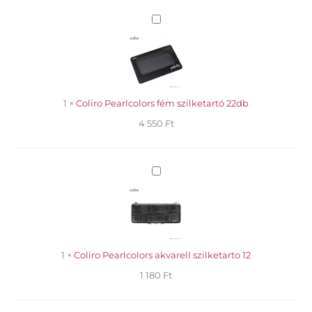
Coliro
Pearlcolors
fém
szilketartó
22db
1
×
Coliro Pearlcolors fém szilketartó 22db
4 550
Ft
Coliro
Pearlcolors
akvarell
szilketarto
12
1
×
Coliro Pearlcolors akvarell szilketarto 12
1 180
Ft