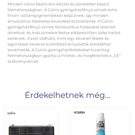
Minden coliro Pearlcolor kézzel és szeretettel készül
Németországban. A Coliro gyöngyházfényű színek extra
finom csillámpigmentekkel készülnek, így minden
árnyalathoz tökéletes keveréket biztosítanak. A Coliro
gyöngyházfényű színek fantasztikus hatásokat tesznek
lehetővé, és más színekre festve elképesztően szép hatást
keltenek. Vízzel oldható, mint egy akvarell festék és
egymással keverve különböző árnyalatok eléréséhez
keverhetők. A Coliro gyöngyházfestékeket kizárólag
Németországban gyártja a Finetec, és megfelelnek a „CE”
szabványoknak.
Érdekelhetnek még…