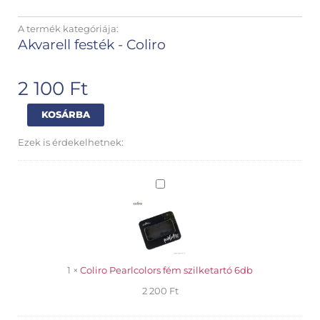
A termék kategóriája:
Akvarell festék - Coliro
2 100
Ft
Coliro
Alternative:
KOSÁRBA
Pearlcolors
akvarell
Ezek is érdekelhetnek:
Black
Pearl
mennyiség
Coliro
Pearlcolors
fém
szilketartó
6db
1
×
Coliro Pearlcolors fém szilketartó 6db
2 200
Ft