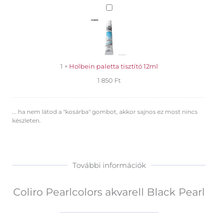
Holbein
paletta
tisztító
12ml
1
×
Holbein paletta tisztító 12ml
1 850
Ft
... ha nem látod a "kosárba" gombot, akkor sajnos ez most nincs
készleten.
További információk
Coliro Pearlcolors akvarell Black Pearl