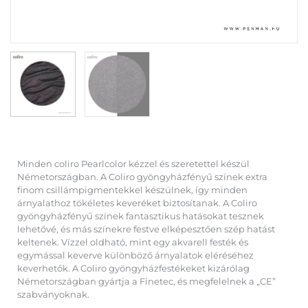
Minden coliro Pearlcolor kézzel és szeretettel készül
Németországban. A Coliro gyöngyházfényű színek extra
finom csillámpigmentekkel készülnek, így minden
árnyalathoz tökéletes keveréket biztosítanak. A Coliro
gyöngyházfényű színek fantasztikus hatásokat tesznek
lehetővé, és más színekre festve elképesztően szép hatást
keltenek. Vízzel oldható, mint egy akvarell festék és
egymással keverve különböző árnyalatok eléréséhez
keverhetők. A Coliro gyöngyházfestékeket kizárólag
Németországban gyártja a Finetec, és megfelelnek a „CE”
szabványoknak.