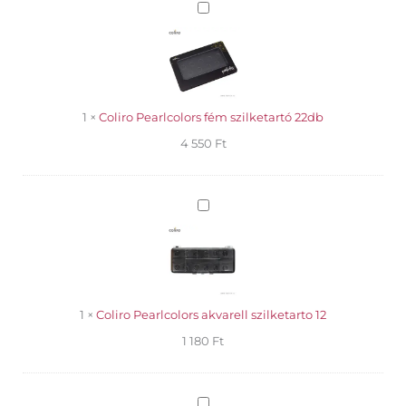
Coliro
Pearlcolors
fém
szilketartó
22db
1
×
Coliro Pearlcolors fém szilketartó 22db
4 550
Ft
Coliro
Pearlcolors
akvarell
szilketarto
12
1
×
Coliro Pearlcolors akvarell szilketarto 12
1 180
Ft
Holbein