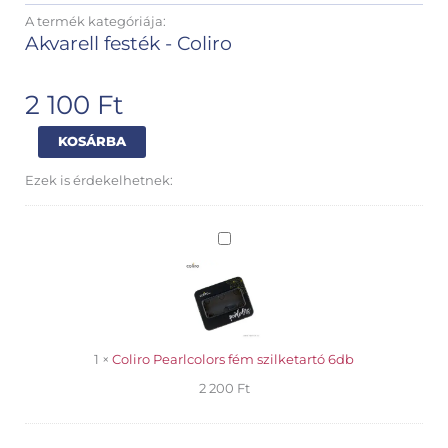
A termék kategóriája:
Akvarell festék - Coliro
2 100
Ft
Coliro
Alternative:
KOSÁRBA
Pearlcolors
akvarell
Ezek is érdekelhetnek:
Lavender
mennyiség
Coliro
Pearlcolors
fém
szilketartó
6db
1
×
Coliro Pearlcolors fém szilketartó 6db
2 200
Ft