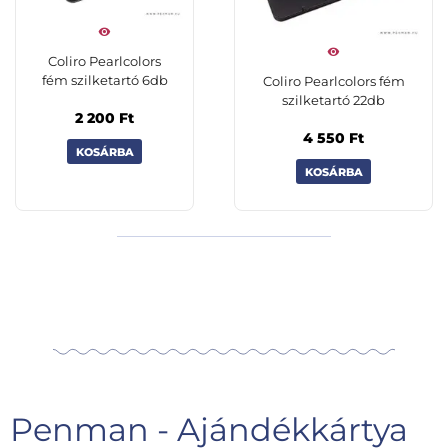
Coliro Pearlcolors
fém szilketartó 6db
Coliro Pearlcolors fém
szilketartó 22db
2 200
Ft
4 550
Ft
KOSÁRBA
KOSÁRBA
Penman - Ajándékkártya