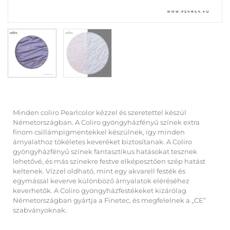
Minden coliro Pearlcolor kézzel és szeretettel készül
Németországban. A Coliro gyöngyházfényű színek extra
finom csillámpigmentekkel készülnek, így minden
árnyalathoz tökéletes keveréket biztosítanak. A Coliro
gyöngyházfényű színek fantasztikus hatásokat tesznek
lehetővé, és más színekre festve elképesztően szép hatást
keltenek. Vízzel oldható, mint egy akvarell festék és
egymással keverve különböző árnyalatok eléréséhez
keverhetők. A Coliro gyöngyházfestékeket kizárólag
Németországban gyártja a Finetec, és megfelelnek a „CE”
szabványoknak.