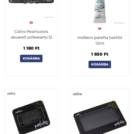
Coliro Pearlcolors
akvarell szilketarto 12
Holbein paletta tisztító
12ml
1 180
Ft
1 850
Ft
KOSÁRBA
KOSÁRBA