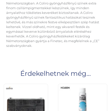
Németországban. A Coliro gyöngyházfényű színek extra
finom csillámpigmentekkel készülnek, így minden
árnyalathoz tökéletes keveréket biztosítanak. A Coliro
gyöngyházfényű színek fantasztikus hatásokat tesznek
lehetővé, és más színekre festve elképesztően szép hatást
keltenek. Vízzel oldható, mint egy akvarell festék és
egymással keverve különböző árnyalatok eléréséhez
keverhetők. A Coliro gyöngyházfestékeket kizárólag
Németországban gyártja a Finetec, és megfelelnek a „CE”
szabványoknak.
Érdekelhetnek még…