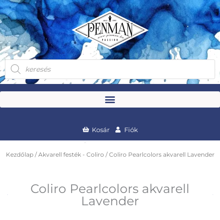
Skip
to
content
Products
search
Kosár
Fiók
Kezdőlap
/
Akvarell festék - Coliro
/ Coliro Pearlcolors akvarell Lavender
Coliro Pearlcolors akvarell
Lavender