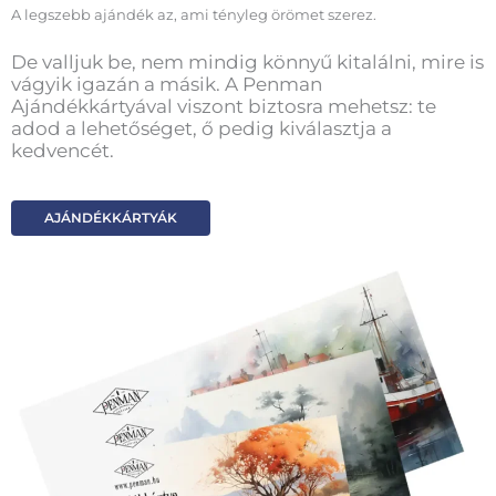
A legszebb ajándék az, ami tényleg örömet szerez.
De valljuk be, nem mindig könnyű kitalálni, mire is
vágyik igazán a másik. A Penman
Ajándékkártyával viszont biztosra mehetsz: te
adod a lehetőséget, ő pedig kiválasztja a
kedvencét.
AJÁNDÉKKÁRTYÁK