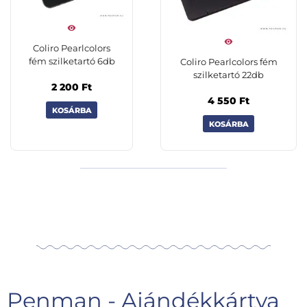
Coliro Pearlcolors
fém szilketartó 6db
Coliro Pearlcolors fém
szilketartó 22db
2 200
Ft
4 550
Ft
KOSÁRBA
KOSÁRBA
Penman - Ajándékkártya