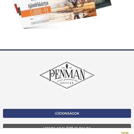
ÚJDONSÁGOK
VISSZA AZ ELŐZŐ OLDALRA