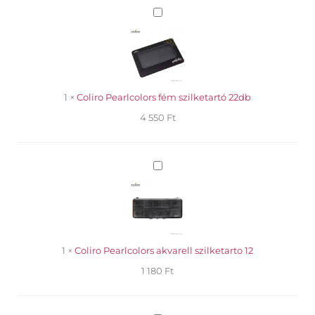
Coliro
Pearlcolors
fém
szilketartó
22db
1
×
Coliro Pearlcolors fém szilketartó 22db
4 550
Ft
Coliro
Pearlcolors
akvarell
szilketarto
12
1
×
Coliro Pearlcolors akvarell szilketarto 12
1 180
Ft