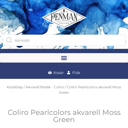
Skip
to
content
Products
search
Kosár
Fiók
Kezdőlap
/
Akvarell festék - Coliro
/ Coliro Pearlcolors akvarell Moss
Green
Coliro Pearlcolors akvarell Moss
Green