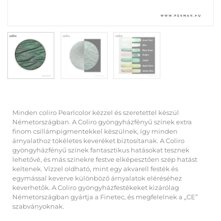
Minden coliro Pearlcolor kézzel és szeretettel készül
Németországban. A Coliro gyöngyházfényű színek extra
finom csillámpigmentekkel készülnek, így minden
árnyalathoz tökéletes keveréket biztosítanak. A Coliro
gyöngyházfényű színek fantasztikus hatásokat tesznek
lehetővé, és más színekre festve elképesztően szép hatást
keltenek. Vízzel oldható, mint egy akvarell festék és
egymással keverve különböző árnyalatok eléréséhez
keverhetők. A Coliro gyöngyházfestékeket kizárólag
Németországban gyártja a Finetec, és megfelelnek a „CE”
szabványoknak.