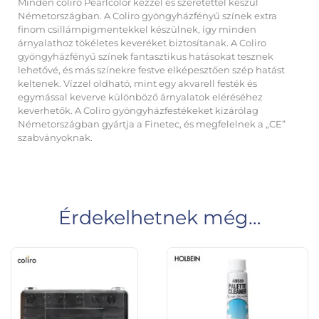
Minden coliro Pearlcolor kézzel és szeretettel készül
Németországban. A Coliro gyöngyházfényű színek extra
finom csillámpigmentekkel készülnek, így minden
árnyalathoz tökéletes keveréket biztosítanak. A Coliro
gyöngyházfényű színek fantasztikus hatásokat tesznek
lehetővé, és más színekre festve elképesztően szép hatást
keltenek. Vízzel oldható, mint egy akvarell festék és
egymással keverve különböző árnyalatok eléréséhez
keverhetők. A Coliro gyöngyházfestékeket kizárólag
Németországban gyártja a Finetec, és megfelelnek a „CE”
szabványoknak.
Érdekelhetnek még…