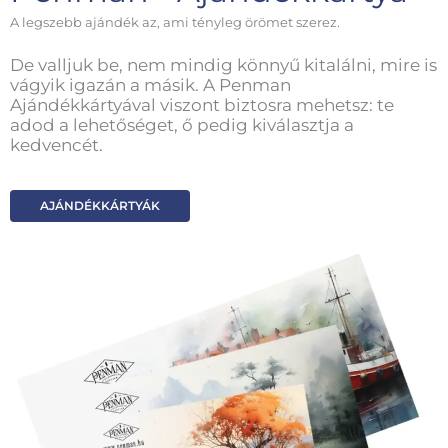
A legszebb ajándék az, ami tényleg örömet szerez.
De valljuk be, nem mindig könnyű kitalálni, mire is
vágyik igazán a másik. A Penman
Ajándékkártyával viszont biztosra mehetsz: te
adod a lehetőséget, ő pedig kiválasztja a
kedvencét.
AJÁNDÉKKÁRTYÁK