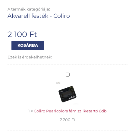
A termék kategóriája:
Akvarell festék - Coliro
2 100
Ft
Coliro
Alternative:
KOSÁRBA
Pearlcolors
akvarell
Ezek is érdekelhetnek:
Moss
Green
mennyiség
Coliro
Pearlcolors
fém
szilketartó
6db
1
×
Coliro Pearlcolors fém szilketartó 6db
2 200
Ft