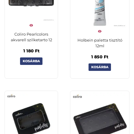
Coliro Pearlcolors
akvarell szilketarto 12
Holbein paletta tisztító
12ml
1 180
Ft
1 850
Ft
KOSÁRBA
KOSÁRBA