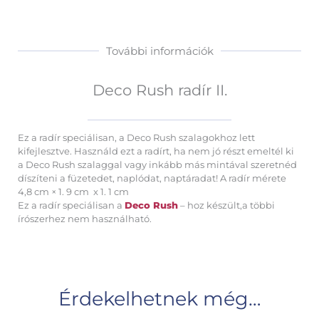
További információk
Deco Rush radír II.
Ez a radír speciálisan, a Deco Rush szalagokhoz lett
kifejlesztve. Használd ezt a radírt, ha nem jó részt emeltél ki
a Deco Rush szalaggal vagy inkább más mintával szeretnéd
díszíteni a füzetedet, naplódat, naptáradat! A radír mérete
4,8 cm × 1. 9 cm x 1. 1 cm
Ez a radír speciálisan a
Deco Rush
– hoz készült,a többi
írószerhez nem használható.
Érdekelhetnek még…