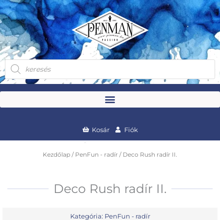
Skip
to
content
Products
search
Kosár
Fiók
Kezdőlap
/
PenFun - radír
/ Deco Rush radír II.
Deco Rush radír II.
Kategória:
PenFun - radír