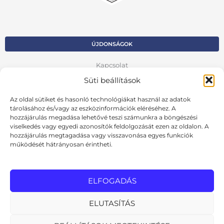
ÚJDONSÁGOK
Kapcsolat
Süti beállítások
Kosár
Az oldal sütiket és hasonló technológiákat használ az adatok
Fiók
tárolásához és/vagy az eszközinformációk eléréséhez. A
hozzájárulás megadása lehetővé teszi számunkra a böngészési
Adatvédelmi szabályzat
viselkedés vagy egyedi azonosítók feldolgozását ezen az oldalon. A
hozzájárulás megtagadása vagy visszavonása egyes funkciók
VISSZA AZ ELŐZŐ OLDALRA
működését hátrányosan érintheti.
Ált. szerződési feltételek
Cookie szabályzat
ELFOGADÁS
Online elállási nyilatkozat
ELUTASÍTÁS