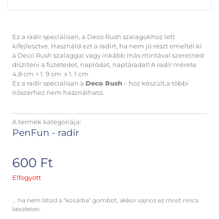
Ez a radír speciálisan, a Deco Rush szalagokhoz lett
kifejlesztve. Használd ezt a radírt, ha nem jó részt emeltél ki
a Deco Rush szalaggal vagy inkább más mintával szeretnéd
díszíteni a füzetedet, naplódat, naptáradat! A radír mérete
4,8 cm × 1. 9 cm x 1. 1 cm
Ez a radír speciálisan a
Deco Rush
– hoz készült,a többi
írószerhez nem használható.
A termék kategóriája:
PenFun - radír
600
Ft
Elfogyott
... ha nem látod a "kosárba" gombot, akkor sajnos ez most nincs
készleten.