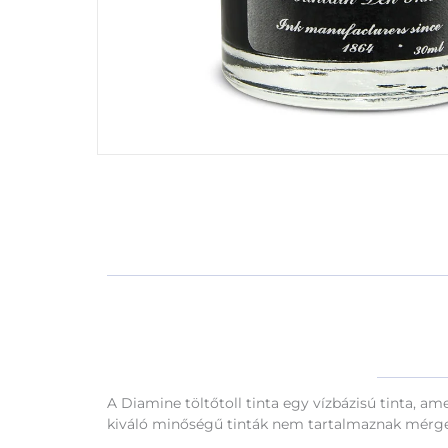
A Diamine töltőtoll tinta egy vízbázisú tinta, am
kiváló minőségű tinták nem tartalmaznak mérgező