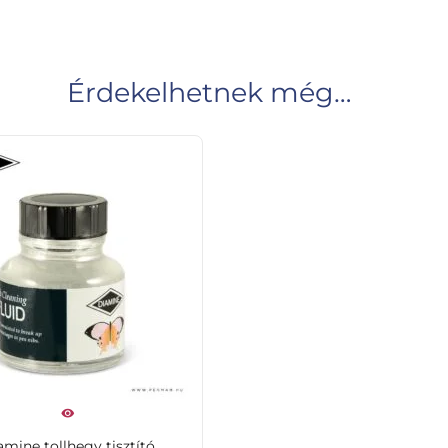
Érdekelhetnek még…
amine tollhegy tisztító