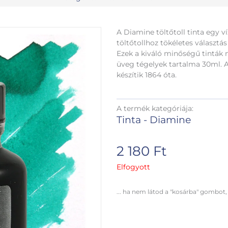
A Diamine töltőtoll tinta egy v
töltőtollhoz tökéletes választá
Ezek a kiváló minőségű tinták
üveg tégelyek tartalma 30ml. A
készítik 1864 óta.
A termék kategóriája:
Tinta - Diamine
2 180
Ft
Elfogyott
... ha nem látod a "kosárba" gombot,