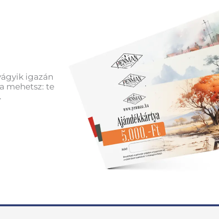
vágyik igazán
a mehetsz: te
.