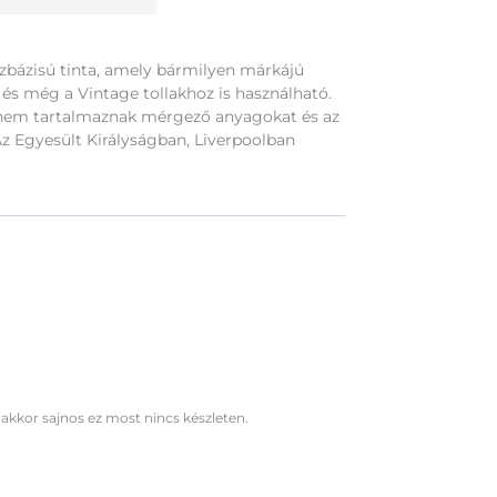
ízbázisú tinta, amely bármilyen márkájú
s és még a Vintage tollakhoz is használható.
 nem tartalmaznak mérgező anyagokat és az
z Egyesült Királyságban, Liverpoolban
 akkor sajnos ez most nincs készleten.