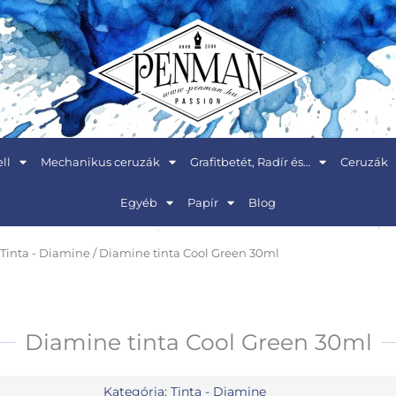
ll
Mechanikus ceruzák
Grafitbetét, Radír és…
Ceruzák
Egyéb
Papír
Blog
Tinta - Diamine
/ Diamine tinta Cool Green 30ml
Diamine tinta Cool Green 30ml
Kategória:
Tinta - Diamine