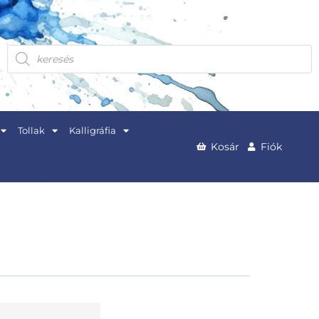
Products
search
Tollak
Kalligráfia
Kosár
Fiók