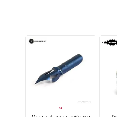
Manuscript Leonardt – 40 steno
Di