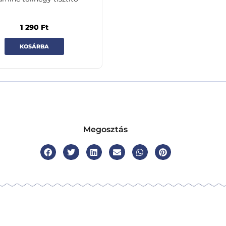
1 290
Ft
KOSÁRBA
Megosztás