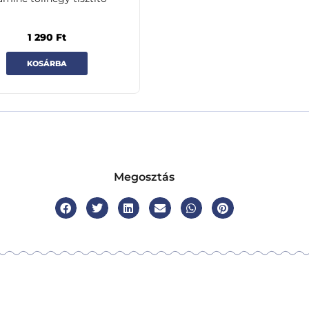
1 290
Ft
KOSÁRBA
Megosztás