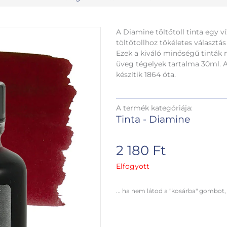
A Diamine töltőtoll tinta egy v
töltőtollhoz tökéletes választá
Ezek a kiváló minőségű tinták
üveg tégelyek tartalma 30ml. A
készítik 1864 óta.
A termék kategóriája:
Tinta - Diamine
2 180
Ft
Elfogyott
... ha nem látod a "kosárba" gombot,