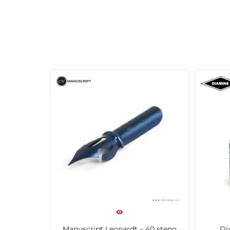
Manuscript Leonardt – 40 steno
Di