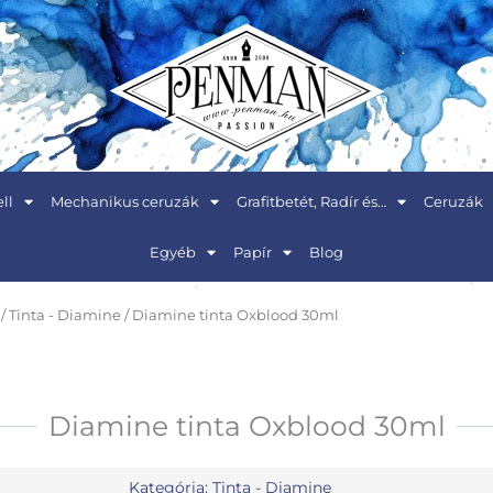
ll
Mechanikus ceruzák
Grafitbetét, Radír és…
Ceruzák
Egyéb
Papír
Blog
/
Tinta - Diamine
/ Diamine tinta Oxblood 30ml
Diamine tinta Oxblood 30ml
Kategória:
Tinta - Diamine