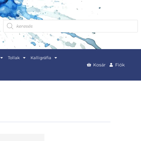
Products
search
Tollak
Kalligráfia
Kosár
Fiók