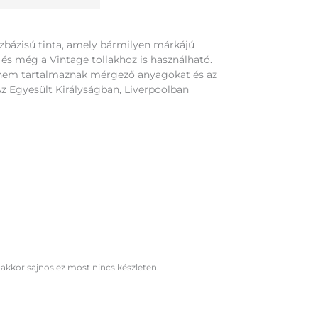
ízbázisú tinta, amely bármilyen márkájú
s és még a Vintage tollakhoz is használható.
 nem tartalmaznak mérgező anyagokat és az
z Egyesült Királyságban, Liverpoolban
 akkor sajnos ez most nincs készleten.