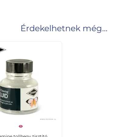
Érdekelhetnek még…
amine tollhegy tisztító