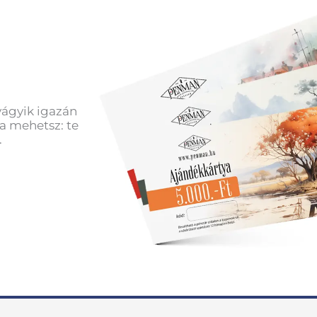
vágyik igazán
a mehetsz: te
.