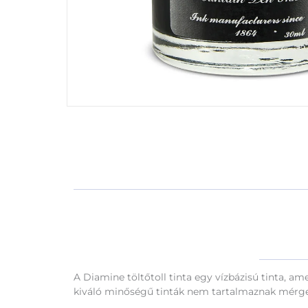
A Diamine töltőtoll tinta egy vízbázisú tinta, am
kiváló minőségű tinták nem tartalmaznak mérgező