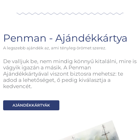
Penman - Ajándékkártya
A legszebb ajándék az, ami tényleg örömet szerez.
De valljuk be, nem mindig könnyű kitalálni, mire is
vágyik igazán a másik. A Penman
Ajándékkártyával viszont biztosra mehetsz: te
adod a lehetőséget, ő pedig kiválasztja a
kedvencét.
AJÁNDÉKKÁRTYÁK