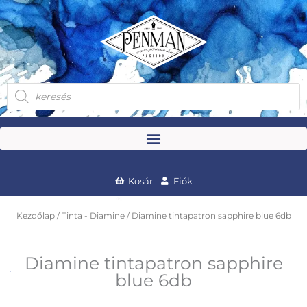
Skip
to
content
Products
search
Kosár
Fiók
Kezdőlap
/
Tinta - Diamine
/ Diamine tintapatron sapphire blue 6db
Diamine tintapatron sapphire
blue 6db