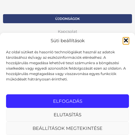
ÚJDONSÁGOK
Kapcsolat
Süti beállítások
Kosár
Az oldal sütiket és hasonló technológiákat használ az adatok
Fiók
tárolásához és/vagy az eszközinformációk eléréséhez. A
hozzájárulás megadása lehetővé teszi számunkra a böngészési
Adatvédelmi szabályzat
viselkedés vagy egyedi azonosítók feldolgozását ezen az oldalon. A
hozzájárulás megtagadása vagy visszavonása egyes funkciók
VISSZA AZ ELŐZŐ OLDALRA
működését hátrányosan érintheti.
Ált. szerződési feltételek
Cookie szabályzat
ELFOGADÁS
Online elállási nyilatkozat
ELUTASÍTÁS
BEÁLLÍTÁSOK MEGTEKINTÉSE
MInden jog fenntartva