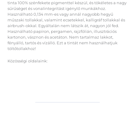
tinta 100% szénfekete pigmenttel készül, és tökéletes a nagy
sűrűséget és vonalintegritást igénylő munkákhoz.
Használható 0,134 mm-es vagy annál nagyobb hegyű
műszaki tollakkal, valamint ecsetekkel, kalligráf tollakkal és
airbrush-okkal. Egyáltalán nem látszik át, nagyon jól fed.
Használható papíron, pergamen, rajzfólián, illusztrációs
kartonon, vásznon és acetáton. Nem tartalmaz lakkot,
fényálló, tartós és vízálló. Ezt a tintát nem használhatjuk
töltőtollakhoz!
Közösségi oldalaink: