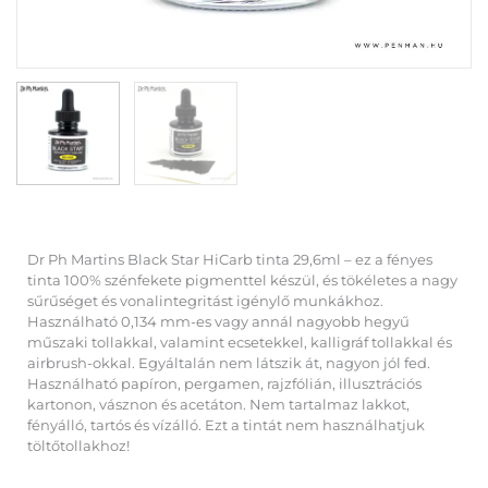
Dr Ph Martins Black Star HiCarb tinta 29,6ml – ez a fényes
tinta 100% szénfekete pigmenttel készül, és tökéletes a nagy
sűrűséget és vonalintegritást igénylő munkákhoz.
Használható 0,134 mm-es vagy annál nagyobb hegyű
műszaki tollakkal, valamint ecsetekkel, kalligráf tollakkal és
airbrush-okkal. Egyáltalán nem látszik át, nagyon jól fed.
Használható papíron, pergamen, rajzfólián, illusztrációs
kartonon, vásznon és acetáton. Nem tartalmaz lakkot,
fényálló, tartós és vízálló. Ezt a tintát nem használhatjuk
töltőtollakhoz!