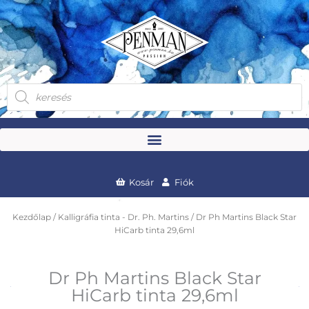
Skip
to
content
Products
search
Kosár
Fiók
Kezdőlap
/
Kalligráfia tinta - Dr. Ph. Martins
/ Dr Ph Martins Black Star
HiCarb tinta 29,6ml
Dr Ph Martins Black Star
HiCarb tinta 29,6ml