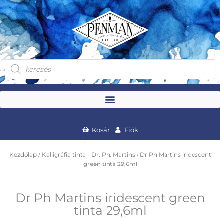
Skip
to
content
Products
search
Kosár
Fiók
Kezdőlap
/
Kalligráfia tinta - Dr. Ph. Martins
/ Dr Ph Martins iridescent
green tinta 29,6ml
Dr Ph Martins iridescent green
tinta 29,6ml