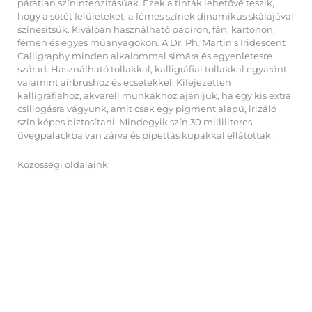
páratlan színintenzitásúak. Ezek a tinták lehetővé teszik,
hogy a sötét felületeket, a fémes színek dinamikus skálájával
színesítsük. Kiválóan használható papíron, fán, kartonon,
fémen és egyes műanyagokon. A Dr. Ph. Martin’s Iridescent
Calligraphy minden alkalommal simára és egyenletesre
szárad. Használható tollakkal, kalligráfiai tollakkal egyaránt,
valamint airbrushoz és ecsetekkel. Kifejezetten
kalligráfiához, akvarell munkákhoz ajánljuk, ha egy kis extra
csillogásra vágyunk, amit csak egy pigment alapú, irizáló
szín képes biztosítani. Mindegyik szín 30 milliliteres
üvegpalackba van zárva és pipettás kupakkal ellátottak.
Közösségi oldalaink: