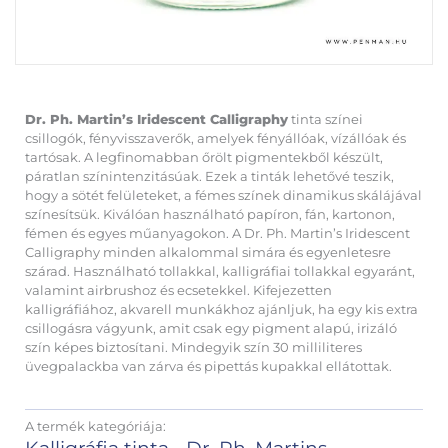
Dr. Ph. Martin’s Iridescent Calligraphy
tinta színei
csillogók, fényvisszaverők, amelyek fényállóak, vízállóak és
tartósak. A legfinomabban őrölt pigmentekből készült,
páratlan színintenzitásúak. Ezek a tinták lehetővé teszik,
hogy a sötét felületeket, a fémes színek dinamikus skálájával
színesítsük. Kiválóan használható papíron, fán, kartonon,
fémen és egyes műanyagokon. A Dr. Ph. Martin’s Iridescent
Calligraphy minden alkalommal simára és egyenletesre
szárad. Használható tollakkal, kalligráfiai tollakkal egyaránt,
valamint airbrushoz és ecsetekkel. Kifejezetten
kalligráfiához, akvarell munkákhoz ajánljuk, ha egy kis extra
csillogásra vágyunk, amit csak egy pigment alapú, irizáló
szín képes biztosítani. Mindegyik szín 30 milliliteres
üvegpalackba van zárva és pipettás kupakkal ellátottak.
A termék kategóriája: