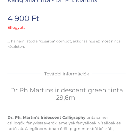
Kalligráfia tinta - Dr. Ph. Martins
4 900
Ft
Elfogyott
... ha nem látod a "kosárba" gombot, akkor sajnos ez most nincs
készleten.
További információk
Dr Ph Martins iridescent green tinta
29,6ml
Dr. Ph. Martin’s Iridescent Calligraphy
tinta színei
csillogók, fényvisszaverők, amelyek fényállóak, vízállóak és
tartósak. A legfinomabban őrölt pigmentekből készült,