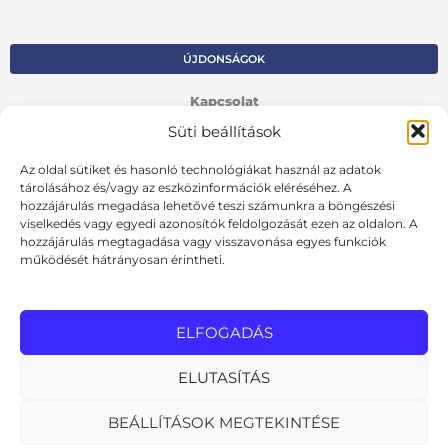
ÚJDONSÁGOK
Kapcsolat
Süti beállítások
Kosár
Az oldal sütiket és hasonló technológiákat használ az adatok
Fiók
tárolásához és/vagy az eszközinformációk eléréséhez. A
hozzájárulás megadása lehetővé teszi számunkra a böngészési
Adatvédelmi szabályzat
viselkedés vagy egyedi azonosítók feldolgozását ezen az oldalon. A
hozzájárulás megtagadása vagy visszavonása egyes funkciók
VISSZA AZ ELŐZŐ OLDALRA
működését hátrányosan érintheti.
Ált. szerződési feltételek
Cookie szabályzat
ELFOGADÁS
Online elállási nyilatkozat
ELUTASÍTÁS
BEÁLLÍTÁSOK MEGTEKINTÉSE
MInden jog fenntartva