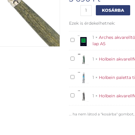
Escoda
Al
KOSÁRBA
Perla
szintetikus
Ezek is érdekelhetnek:
ecset
-
1
×
Arches akvarellt
6
Arches
lap A5
mennyiség
akvarelltömb
300g
Holbein
1
×
Holbein akvarellf
CP
akvarellfesték
finom
5ml
felület
Holbein
1
×
Holbein paletta t
Viridian
12
paletta
lap
tisztító
A5
Holbein
1
×
Holbein akvarell
12ml
akvarellfesték
5ml
... ha nem látod a "kosárba" gombot,
Indigo