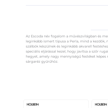
Az Escoda név fogalom a művészvilágban és megh
leginkább ismert típusa a Perla, mind a kezdők, 
szálbók készülnek és leginkább akvarell festéshez
speciális eljárással kezel, hogy javítsa a szőr 
hegyet, amely nagy mennyiségű festéket képes me
sárgaréz gyűrűhöz.