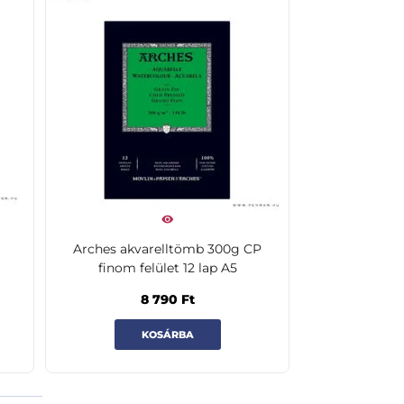
Arches akvarelltömb 300g CP
finom felület 12 lap A5
8 790
Ft
KOSÁRBA