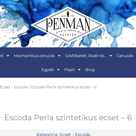
ll
Mechanikus ceruzák
Grafitbetét, Radír és…
Ceruzák
Egyéb
Papír
Blog
Ecset - Escoda
/ Escoda Perla szintetikus ecset – 6
Escoda Perla szintetikus ecset – 6
Kategória:
Ecset - Escoda