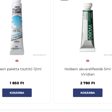
ein paletta tisztító 12ml
Holbein akvarellfesték 5ml
Viridian
1 850
Ft
2 780
Ft
KOSÁRBA
KOSÁRBA