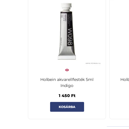
Holbein akvarellfesték 5ml
Holb
Indigo
1 450
Ft
KOSÁRBA