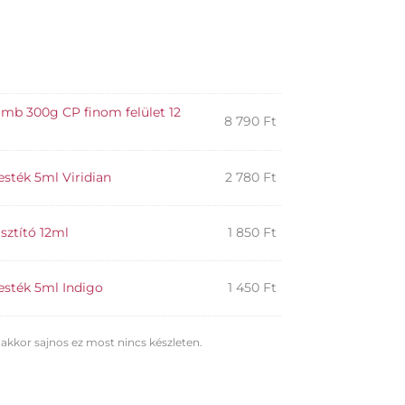
ternative:
ömb 300g CP finom felület 12
8 790
Ft
esték 5ml Viridian
2 780
Ft
isztító 12ml
1 850
Ft
festék 5ml Indigo
1 450
Ft
 akkor sajnos ez most nincs készleten.