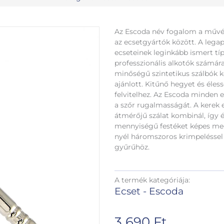
Az Escoda név fogalom a művés
az ecsetgyártók között. A lega
ecseteinek leginkább ismert tí
professzionális alkotók számára
minőségű szintetikus szálbók k
ajánlott. Kitűnő hegyet és éless
felvitelhez. Az Escoda minden ec
a szőr rugalmasságát. A kerek
átmérőjű szálat kombinál, így é
mennyiségű festéket képes megt
nyél háromszoros krimpeléssel 
gyűrűhöz.
A termék kategóriája:
Ecset - Escoda
3 690
Ft