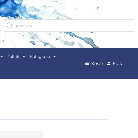
Products
search
Tollak
Kalligráfia
Kosár
Fiók