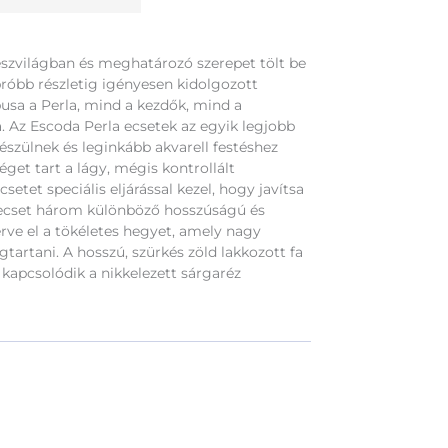
zvilágban és meghatározó szerepet tölt be
próbb részletig igényesen kidolgozott
pusa a Perla, mind a kezdők, mind a
. Az Escoda Perla ecsetek az egyik legjobb
észülnek és leginkább akvarell festéshez
éget tart a lágy, mégis kontrollált
setet speciális eljárással kezel, hogy javítsa
 ecset három különböző hosszúságú és
rve el a tökéletes hegyet, amely nagy
artani. A hosszú, szürkés zöld lakkozott fa
kapcsolódik a nikkelezett sárgaréz