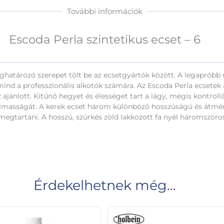
További információk
Escoda Perla szintetikus ecset – 6
atározó szerepet tölt be az ecsetgyártók között. A legapróbb r
mind a professzionális alkotók számára. Az Escoda Perla ecsetek
 ajánlott. Kitűnő hegyet és élességet tart a lágy, mégis kontroll
rugalmasságát. A kerek ecset három különböző hosszúságú és átmérő
gtartani. A hosszú, szürkés zöld lakkozott fa nyél háromszoros
Érdekelhetnek még…