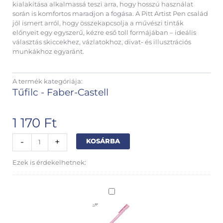
kialakítása alkalmassá teszi arra, hogy hosszú használat
során is komfortos maradjon a fogása. A Pitt Artist Pen család
jól ismert arról, hogy összekapcsolja a művészi tinták
előnyeit egy egyszerű, kézre eső toll formájában – ideális
választás skiccekhez, vázlatokhoz, divat- és illusztrációs
munkákhoz egyaránt.
A termék kategóriája:
Tűfilc - Faber-Castell
1 170
Ft
Faber-
Alternative:
-
+
KOSÁRBA
Castell
Pitt
Ezek is érdekelhetnek:
Fineliner
-
XS
Raymay
black
mechanikus
mennyiség
ceruza
05