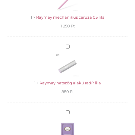
lila
1
×
Raymay mechanikus ceruza 05 lila
1 250
Ft
Raymay
hatszög
alakú
radír
lila
1
×
Raymay hatszög alakú radír lila
880
Ft
Macaron
öntapadós
jegyzettömb
füzet