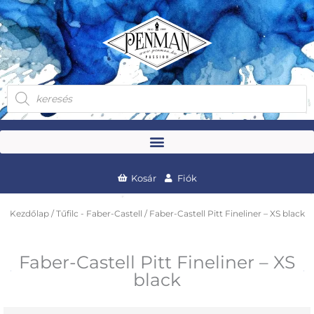
Skip
to
content
Products
search
Kosár
Fiók
Kezdőlap
/
Tűfilc - Faber-Castell
/ Faber-Castell Pitt Fineliner – XS black
Faber-Castell Pitt Fineliner – XS
black