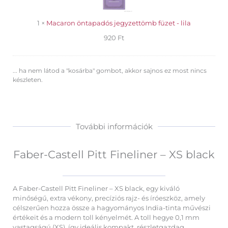
-
lila
1
×
Macaron öntapadós jegyzettömb füzet - lila
920
Ft
... ha nem látod a "kosárba" gombot, akkor sajnos ez most nincs
készleten.
További információk
Faber-Castell Pitt Fineliner – XS black
A Faber-Castell Pitt Fineliner – XS black, egy kiváló
minőségű, extra vékony, precíziós rajz- és íróeszköz, amely
célszerűen hozza össze a hagyományos India-tinta művészi
értékeit és a modern toll kényelmét. A toll hegye 0,1 mm
vastagságú (XS), így ideális kompakt, részletgazdag