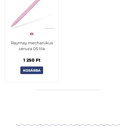
Raymay mechanikus
ceruza 05 lila
1 250
Ft
KOSÁRBA