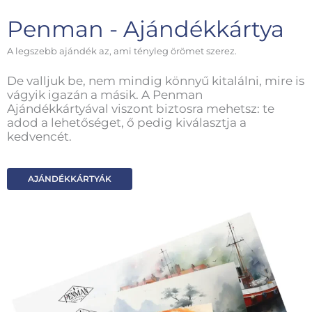
Penman - Ajándékkártya
A legszebb ajándék az, ami tényleg örömet szerez.
De valljuk be, nem mindig könnyű kitalálni, mire is
vágyik igazán a másik. A Penman
Ajándékkártyával viszont biztosra mehetsz: te
adod a lehetőséget, ő pedig kiválasztja a
kedvencét.
AJÁNDÉKKÁRTYÁK