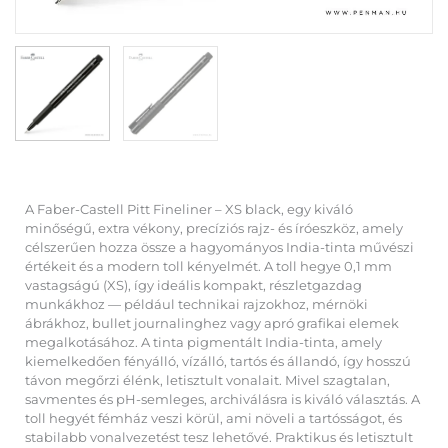
A Faber-Castell Pitt Fineliner – XS black, egy kiváló
minőségű, extra vékony, precíziós rajz- és íróeszköz, amely
célszerűen hozza össze a hagyományos India-tinta művészi
értékeit és a modern toll kényelmét. A toll hegye 0,1 mm
vastagságú (XS), így ideális kompakt, részletgazdag
munkákhoz — például technikai rajzokhoz, mérnöki
ábrákhoz, bullet journalinghez vagy apró grafikai elemek
megalkotásához. A tinta pigmentált India-tinta, amely
kiemelkedően fényálló, vízálló, tartós és állandó, így hosszú
távon megőrzi élénk, letisztult vonalait. Mivel szagtalan,
savmentes és pH-semleges, archiválásra is kiváló választás. A
toll hegyét fémház veszi körül, ami növeli a tartósságot, és
stabilabb vonalvezetést tesz lehetővé. Praktikus és letisztult