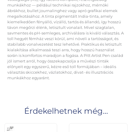
munkákhoz — például technikai rajzokhoz, mérnöki
ábrákhoz, bullet journalinghez vagy apró grafikai elemek
megalkotásához. A tinta pigmentált India-tinta, amely
kiemelkedően fényálló, vízálló, tartós és állandó, így hosszú
távon megőrzi élénk, letisztult vonalait. Mivel szagtalan,
savmentes és pH-semleges, archiválásra is kiváló választás. A
toll hegyét fémház veszi körül, ami növeli a tartósságot, és
stabilabb vonalvezetést tesz lehetővé. Praktikus és letisztult
kialakítása alkalmassá teszi arra, hogy hosszú használat
során is komfortos maradjon a fogása. A Pitt Artist Pen család
jól ismert arról, hogy összekapcsolja a művészi tinták
előnyeit egy egyszerű, kézre eső toll formájában – ideális
választás skiccekhez, vázlatokhoz, divat- és illusztrációs
munkákhoz egyaránt.
Érdekelhetnek még…