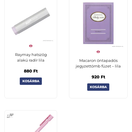
Raymay hatszög
alakú radír lila
Macaron öntapadós
jegyzettömb füzet – lila
880
Ft
920
Ft
KOSÁRBA
KOSÁRBA