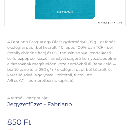
A Fabriano Ecoqua egy Olasz gyártmányú, 85 g – os fehér
ökológiai papírból készült, 40 lapos. 100%-ban TCF – ből
(totally chlorine free) és FSC tanúsítvánnyal rendelkező
cellulózpépből készül, amelyet szigorú környezetvédelmi
előírásoknak megfelelően kezelt erdőkből állítanak elő. A
borító „sirio tela” 290 g/m² ökológiai papírból készült, és
karcálló. Ideális golyóstoll, töltőtoll, filctoll stb.
A/5 és A/4 – es méretben is kapható.
A termék kategóriája:
Jegyzetfüzet - Fabriano
850
Ft