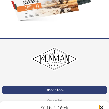
ÚJDONSÁGOK
Kapcsolat
Süti beállítások
Kosár