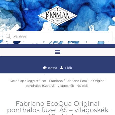
Skip
to
content
Products
search
Kosár
Fiók
Kezdőlap
/
Jegyzetfüzet - Fabriano
/ Fabriano EcoQua Original
ponthálós füzet A5 – világoskék – 40 oldal
Fabriano EcoQua Original
ponthálós füzet A5 – világoskék