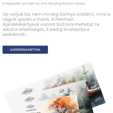
A legszebb ajándék az, ami tényleg örömet szerez.
De valljuk be, nem mindig könnyű kitalálni, mire is
vágyik igazán a másik. A Penman
Ajándékkártyával viszont biztosra mehetsz: te
adod a lehetőséget, ő pedig kiválasztja a
kedvencét.
AJÁNDÉKKÁRTYÁK