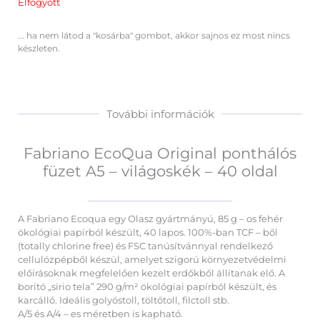
Elfogyott
... ha nem látod a "kosárba" gombot, akkor sajnos ez most nincs
készleten.
További információk
Fabriano EcoQua Original ponthálós
füzet A5 – világoskék – 40 oldal
A Fabriano Ecoqua egy Olasz gyártmányú, 85 g – os fehér
ökológiai papírból készült, 40 lapos. 100%-ban TCF – ből
(totally chlorine free) és FSC tanúsítvánnyal rendelkező
cellulózpépből készül, amelyet szigorú környezetvédelmi
előírásoknak megfelelően kezelt erdőkből állítanak elő. A
borító „sirio tela” 290 g/m² ökológiai papírból készült, és
karcálló. Ideális golyóstoll, töltőtoll, filctoll stb.
A/5 és A/4 – es méretben is kapható.