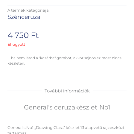
A termék kategóriája:
Szénceruza
4 750
Ft
Elfogyott
... ha nem látod a "kosárba" gombot, akkor sajnos ez most nincs
készleten.
További információk
General’s ceruzakészlet No1
General’s No1 „Drawing Class” készlet 13 alapvető rajzeszközt
tartalmaz: