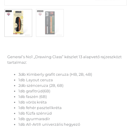
General’s No1 „Drawing Class” készlet 13 alapvető rajzeszközt
tartalmaz:
3db Kimberly grafit ceruza (HB, 2B, 4B)
1db Layout ceruza
2db szénceruza (2B, 6B)
1db grafitrúd(6B)
1db faszén (6B)
1db vörös kréta
1db fehér pasztellkréta
1db fűzfa szénrúd
1db gyurmaradír
1db All-Art® univerzális hegyező