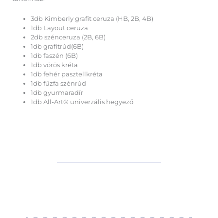
3db Kimberly grafit ceruza (HB, 2B, 4B)
1db Layout ceruza
2db szénceruza (2B, 6B)
1db grafitrúd(6B)
1db faszén (6B)
1db vörös kréta
1db fehér pasztellkréta
1db fűzfa szénrúd
1db gyurmaradír
1db All-Art® univerzális hegyező