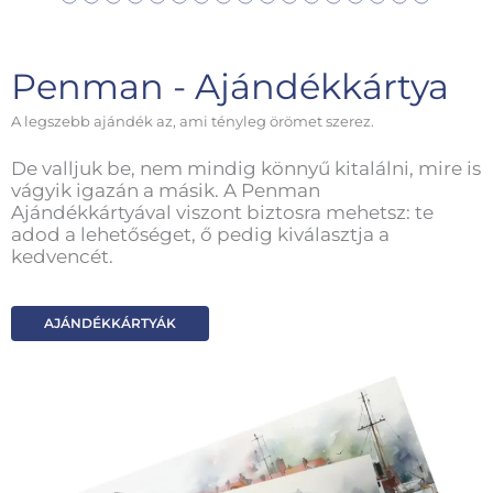
Penman - Ajándékkártya
A legszebb ajándék az, ami tényleg örömet szerez.
De valljuk be, nem mindig könnyű kitalálni, mire is
vágyik igazán a másik. A Penman
Ajándékkártyával viszont biztosra mehetsz: te
adod a lehetőséget, ő pedig kiválasztja a
kedvencét.
AJÁNDÉKKÁRTYÁK