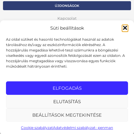
ÚJDONSÁGOK
Kapcsolat
Süti beállítások
Kosár
Az oldal sütiket és hasonló technológiákat használ az adatok
Fiók
tárolásához és/vagy az eszközinformációk eléréséhez. A
Adatvédelmi szabályzat
hozzájárulás megadása lehetővé teszi számunkra a böngészési
viselkedés vagy egyedi azonosítók feldolgozását ezen az oldalon. A
hozzájárulás megtagadása vagy visszavonása egyes funkciók
VISSZA AZ ELŐZŐ OLDALRA
működését hátrányosan érintheti.
Ált. szerződési feltételek
Cookie szabályzat
ELFOGADÁS
Online elállási nyilatkozat
ELUTASÍTÁS
BEÁLLÍTÁSOK MEGTEKINTÉSE
MInden jog fenntartva
design: pixelworks.hu
Cookie szabályzat
Adatvédelmi szabályzat- penman