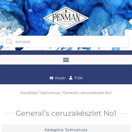
Skip
to
content
Products
search
Kosár
Fiók
Kezdőlap
/
Szénceruza
/ General’s ceruzakészlet No1
General’s ceruzakészlet No1
Kategória:
Szénceruza