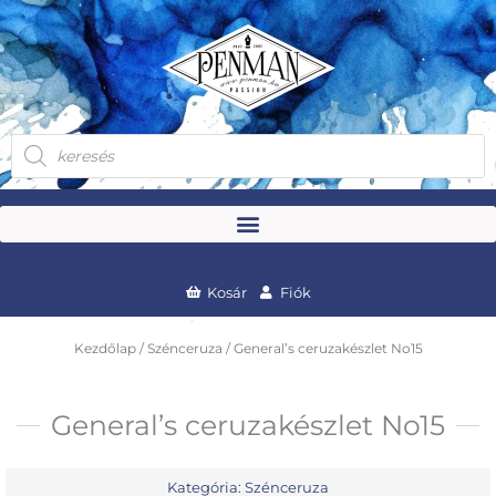
Skip
to
content
Products
search
Kosár
Fiók
Kezdőlap
/
Szénceruza
/ General’s ceruzakészlet No15
General’s ceruzakészlet No15
Kategória:
Szénceruza