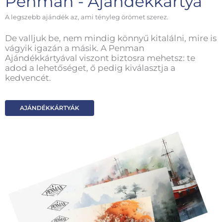
Penman - Ajándékkártya
A legszebb ajándék az, ami tényleg örömet szerez.
De valljuk be, nem mindig könnyű kitalálni, mire is
vágyik igazán a másik. A Penman
Ajándékkártyával viszont biztosra mehetsz: te
adod a lehetőséget, ő pedig kiválasztja a
kedvencét.
AJÁNDÉKKÁRTYÁK