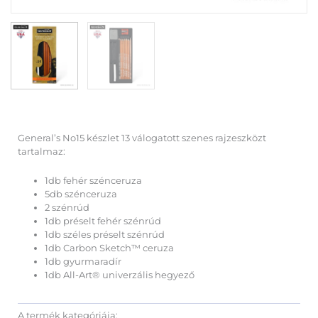
General’s No15 készlet 13 válogatott szenes rajzeszközt
tartalmaz:
1db fehér szénceruza
5db szénceruza
2 szénrúd
1db préselt fehér szénrúd
1db széles préselt szénrúd
1db Carbon Sketch™ ceruza
1db gyurmaradír
1db All-Art® univerzális hegyező
A termék kategóriája: