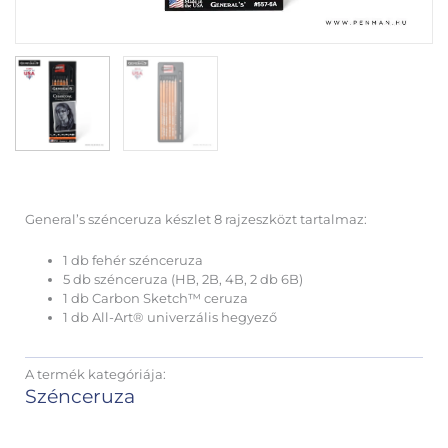
General’s szénceruza készlet 8 rajzeszközt tartalmaz:
1 db fehér szénceruza
5 db szénceruza (HB, 2B, 4B, 2 db 6B)
1 db Carbon Sketch™ ceruza
1 db All-Art® univerzális hegyező
A termék kategóriája:
Szénceruza