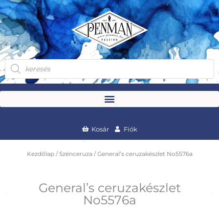
Skip
to
content
Products
search
Kosár
Fiók
Kezdőlap
/
Szénceruza
/ General’s ceruzakészlet No5576a
General’s ceruzakészlet
No5576a