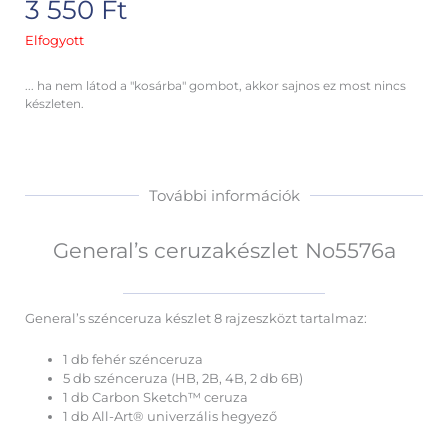
3 550
Ft
Elfogyott
... ha nem látod a "kosárba" gombot, akkor sajnos ez most nincs
készleten.
További információk
General’s ceruzakészlet No5576a
General’s szénceruza készlet 8 rajzeszközt tartalmaz:
1 db fehér szénceruza
5 db szénceruza (HB, 2B, 4B, 2 db 6B)
1 db Carbon Sketch™ ceruza
1 db All-Art® univerzális hegyező