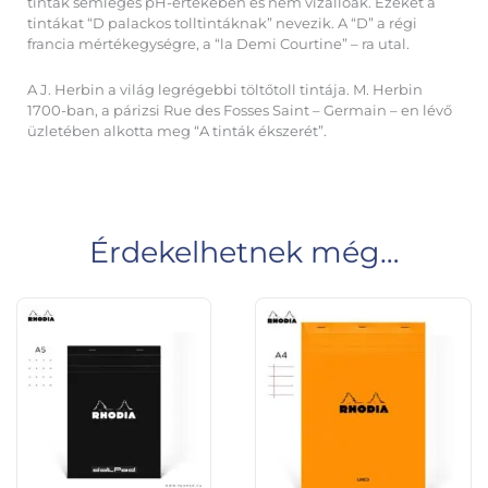
tinták semleges pH-értékében és nem vízállóak. Ezeket a
tintákat “D palackos tolltintáknak” nevezik. A “D” a régi
francia mértékegységre, a “la Demi Courtine” – ra utal.
A J. Herbin a világ legrégebbi töltőtoll tintája. M. Herbin
1700-ban, a párizsi Rue des Fosses Saint – Germain – en lévő
üzletében alkotta meg “A tinták ékszerét”.
Érdekelhetnek még…