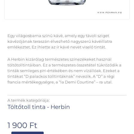
Egy világosbarna színű kávé, amely egy távoli sziget
kávézójának teraszán élvezhető nagyszerű kávéillatra
emlékeztet. Ez ihlette az ír kávé nevet viselő tintát.
A Herbin kizárólag természetes színezékeket használ
töltőtolltintáiban. Ez a természetes összetétel tükröződik a
tinták semleges pH-értékében és nem vízállóak. Ezeket a
tintákat “D palackos tolltintáknak” nevezik. A “D” a régi
francia mértékegységre, a “la Demi Courtine” – ra utal.
A termék kategóriája:
Töltőtoll tinta - Herbin
1 900
Ft