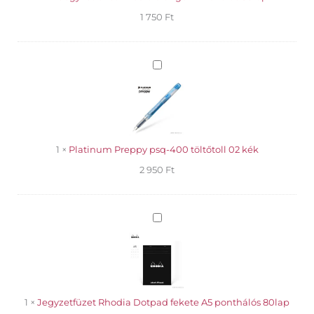
1 750
Ft
Platinum
Preppy
psq-
400
töltőtoll
02
kék
1
×
Platinum Preppy psq-400 töltőtoll 02 kék
2 950
Ft
Jegyzetfüzet
Rhodia
Dotpad
fekete
A5
ponthálós
80lap
1
×
Jegyzetfüzet Rhodia Dotpad fekete A5 ponthálós 80lap