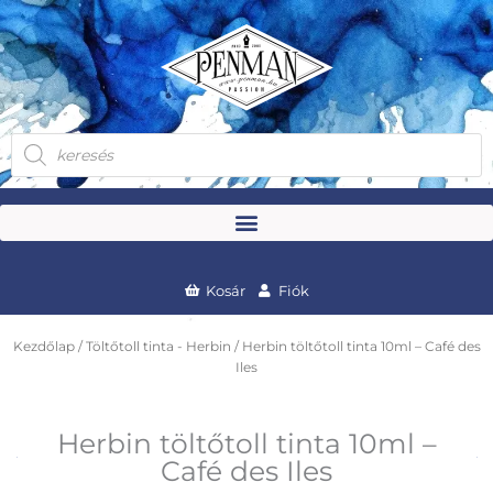
Skip
to
content
Products
search
Kosár
Fiók
Kezdőlap
/
Töltőtoll tinta - Herbin
/ Herbin töltőtoll tinta 10ml – Café des
Iles
Herbin töltőtoll tinta 10ml –
Café des Iles