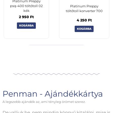
Platinum Preppy
psq-400 töltőtoll 02
Platinum Preppy
kék
töltőtoll konverter 700
2 950
Ft
4 250
Ft
KOSÁRBA
KOSÁRBA
Penman - Ajándékkártya
A legszebb ajándék az, ami tényleg örömet szerez.
De valljuk be, nem mindig könnyű kitalálni, mire is