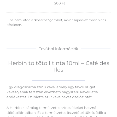
1 200
Ft
... ha nem látod a "kosárba" gombot, akkor sajnos ez most nincs
készleten.
További információk
Herbin töltőtoll tinta 10ml – Café des
Iles
Egy világosbarna színű kávé, amely egy távoli sziget
kávézójának teraszán élvezhető nagyszerű kávéillatra
emlékeztet. Ez ihlette az ír kávé nevet viselő tintát.
A Herbin kizárólag természetes színezékeket használ
töltőtolltintáiban. Ez a természetes összetétel tükröződik a