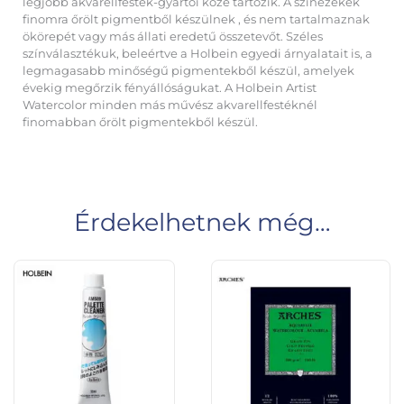
legjobb akvarellfesték-gyártói közé tartozik. A színezékek
finomra őrölt pigmentből készülnek , és nem tartalmaznak
ökörepét vagy más állati eredetű összetevőt. Széles
színválasztékuk, beleértve a Holbein egyedi árnyalatait is, a
legmagasabb minőségű pigmentekből készül, amelyek
évekig megőrzik fényállóságukat. A Holbein Artist
Watercolor minden más művész akvarellfestéknél
finomabban őrölt pigmentekből készül.
Érdekelhetnek még…