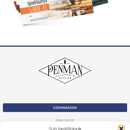
ÚJDONSÁGOK
Kapcsolat
Süti beállítások