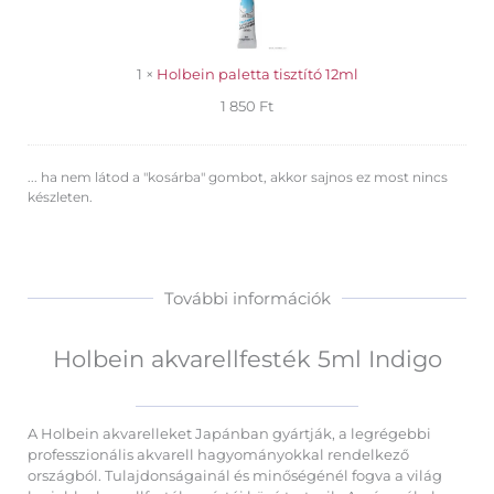
12ml
1
×
Holbein paletta tisztító 12ml
1 850
Ft
... ha nem látod a "kosárba" gombot, akkor sajnos ez most nincs
készleten.
További információk
Holbein akvarellfesték 5ml Indigo
A Holbein akvarelleket Japánban gyártják, a legrégebbi
professzionális akvarell hagyományokkal rendelkező
országból. Tulajdonságainál és minőségénél fogva a világ