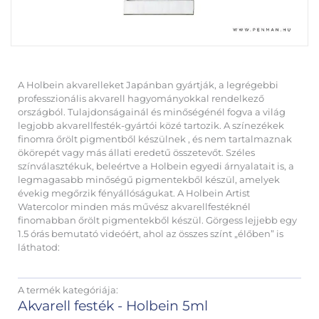
A Holbein akvarelleket Japánban gyártják, a legrégebbi
professzionális akvarell hagyományokkal rendelkező
országból. Tulajdonságainál és minőségénél fogva a világ
legjobb akvarellfesték-gyártói közé tartozik. A színezékek
finomra őrölt pigmentből készülnek , és nem tartalmaznak
ökörepét vagy más állati eredetű összetevőt. Széles
színválasztékuk, beleértve a Holbein egyedi árnyalatait is, a
legmagasabb minőségű pigmentekből készül, amelyek
évekig megőrzik fényállóságukat. A Holbein Artist
Watercolor minden más művész akvarellfestéknél
finomabban őrölt pigmentekből készül. Görgess lejjebb egy
1.5 órás bemutató videóért, ahol az összes színt „élőben” is
láthatod:
A termék kategóriája:
Akvarell festék - Holbein 5ml