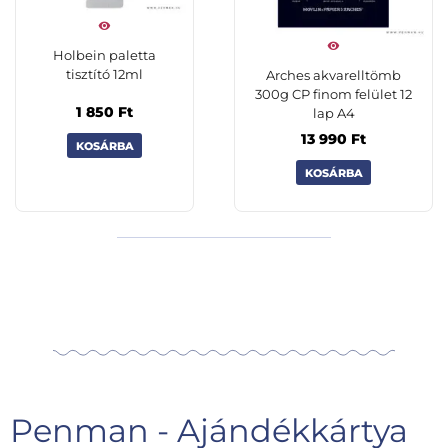
Holbein paletta
tisztító 12ml
Arches akvarelltömb
300g CP finom felület 12
1 850
Ft
lap A4
13 990
Ft
KOSÁRBA
KOSÁRBA
Penman - Ajándékkártya