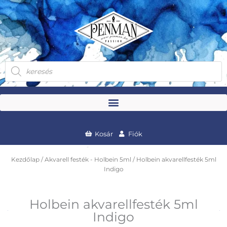
Skip
to
content
Products
search
Kosár
Fiók
Kezdőlap
/
Akvarell festék - Holbein 5ml
/ Holbein akvarellfesték 5ml
Indigo
Holbein akvarellfesték 5ml
Indigo