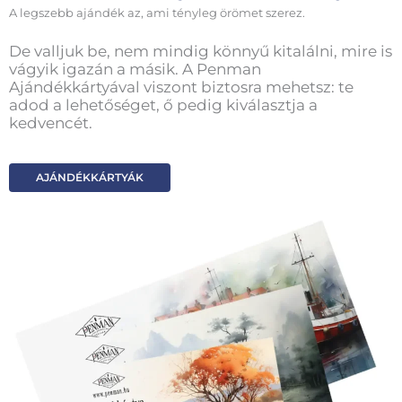
A legszebb ajándék az, ami tényleg örömet szerez.
De valljuk be, nem mindig könnyű kitalálni, mire is
vágyik igazán a másik. A Penman
Ajándékkártyával viszont biztosra mehetsz: te
adod a lehetőséget, ő pedig kiválasztja a
kedvencét.
AJÁNDÉKKÁRTYÁK