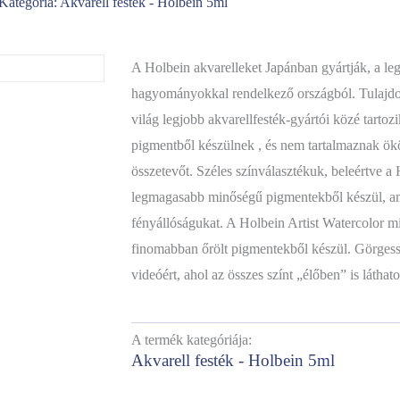
Kategória:
Akvarell festék - Holbein 5ml
A Holbein akvarelleket Japánban gyártják, a leg
hagyományokkal rendelkező országból. Tulajdo
világ legjobb akvarellfesték-gyártói közé tartoz
pigmentből készülnek , és nem tartalmaznak ökö
összetevőt. Széles színválasztékuk, beleértve a H
legmagasabb minőségű pigmentekből készül, a
fényállóságukat. A Holbein Artist Watercolor 
finomabban őrölt pigmentekből készül. Görgess
videóért, ahol az összes színt „élőben” is láthato
A termék kategóriája:
Akvarell festék - Holbein 5ml