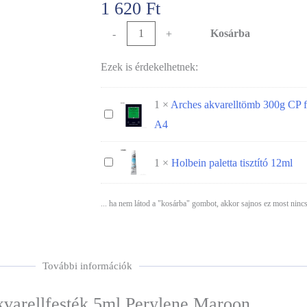
1 620
Ft
Alternativ
Kosárba
-
+
Ezek is érdekelhetnek:
1
×
Arches akvarelltömb 300g CP fi
Arches
A4
akvarelltömb
300g
Holbein
1
×
Holbein paletta tisztító 12ml
CP
paletta
finom
tisztító
... ha nem látod a "kosárba" gombot, akkor sajnos ez most nincs
felület
12ml
12
lap
További információk
A4
kvarellfesték 5ml Perylene Maroon