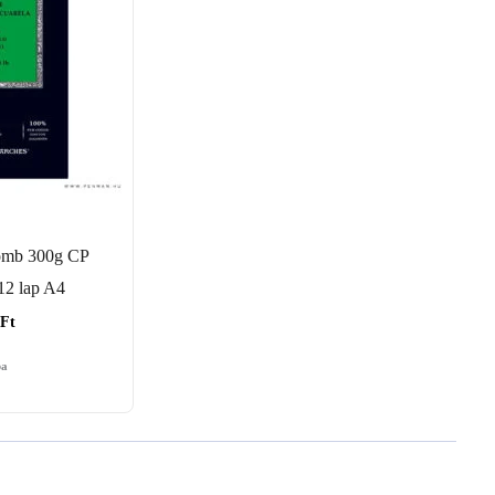
tömb 300g CP
 12 lap A4
Ft
ba