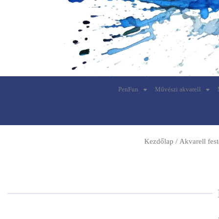
PenFun
Művészi akvarell
Kezdőlap
/
Akvarell fes