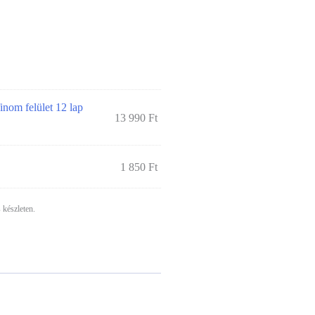
e:
nom felület 12 lap
13 990
Ft
1 850
Ft
 készleten.