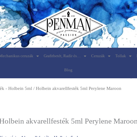
Mechanikus ceruzák
Grafitbetét, Radír és…
Ceruzák
Tollak
Blog
ték - Holbein 5ml
/ Holbein akvarellfesték 5ml Perylene Maroon
Holbein akvarellfesték 5ml Perylene Maroo