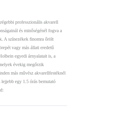
régebbi professzionális akvarell
nságainál és minőségénél fogva a
ik. A színezékek finomra őrölt
repét vagy más állati eredetű
olbein egyedi árnyalatait is, a
melyek évekig megőrzik
minden más művész akvarellfestéknél
 lejjebb egy 1.5 órás bemutató
d: