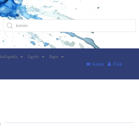
Kalligráfia
Egyéb
Papír
Kosár
Fiók
n