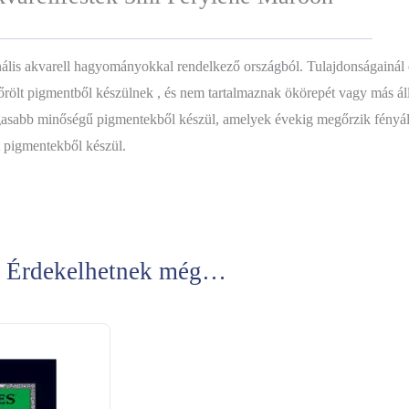
nális akvarell hagyományokkal rendelkező országból. Tulajdonságainál 
 őrölt pigmentből készülnek , és nem tartalmaznak ökörepét vagy más áll
magasabb minőségű pigmentekből készül, amelyek évekig megőrzik fényál
 pigmentekből készül.
Érdekelhetnek még…