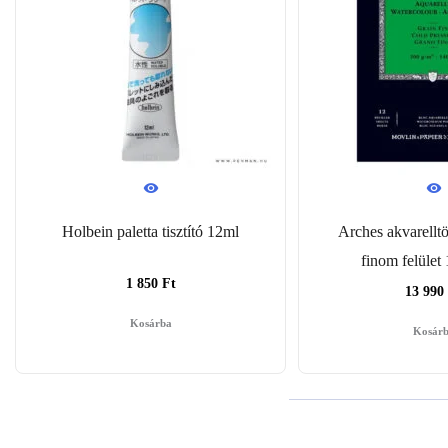
Holbein paletta tisztító 12ml
Arches akvarell
finom felület
1 850
Ft
13 990
Kosárba
Kosár