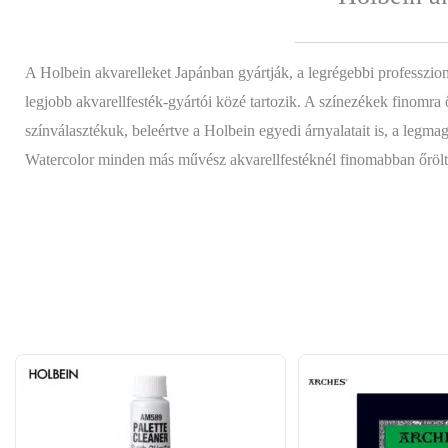
A Holbein akvarelleket Japánban gyártják, a legrégebbi professzio
legjobb akvarellfesték-gyártói közé tartozik. A színezékek finomra
színválasztékuk, beleértve a Holbein egyedi árnyalatait is, a leg
Watercolor minden más művész akvarellfestéknél finomabban őrölt