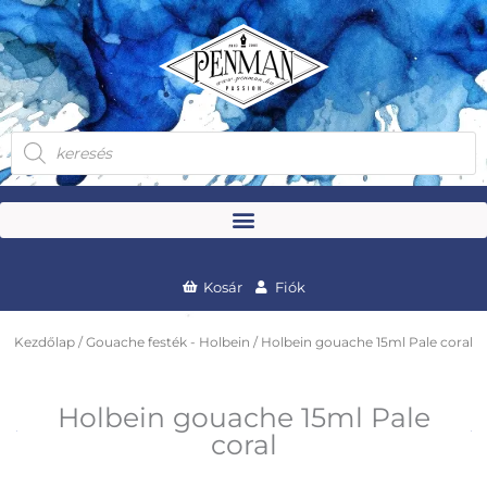
Skip
to
content
Products
search
Kosár
Fiók
Kezdőlap
/
Gouache festék - Holbein
/ Holbein gouache 15ml Pale coral
Holbein gouache 15ml Pale
coral