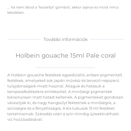
... ha nem látod a "kosárba" gombot, akkor sajnos ez most nincs
készleten.
További információk
Holbein gouache 15ml Pale coral
A Holbein gouache festékek egyedülálló, erősen pigmentált
festékek, amelyeket sok japán művész és tervező népszerű
tulajdonságaik miatt használ. Állaguk és hatásuk a
temperafestékekre emlékeztet. A minőségi pigmentek
bársonyosan matt hatást keltenek. A pigmenteket gondosan
választják ki, és nagy hangsúlyt fektetnek a minőségre, a
sűrűségre és a fényállóságra. A kis tubusok 15 ml festéket
tartalmaznak. Száradás után a szín mindig újraaktiválható
víz hozzáadásával.