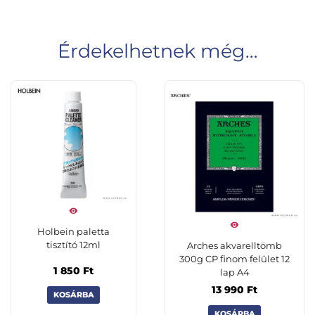
Érdekelhetnek még…
Holbein paletta
tisztító 12ml
Arches akvarelltömb
300g CP finom felület 12
1 850
Ft
lap A4
13 990
Ft
KOSÁRBA
KOSÁRBA