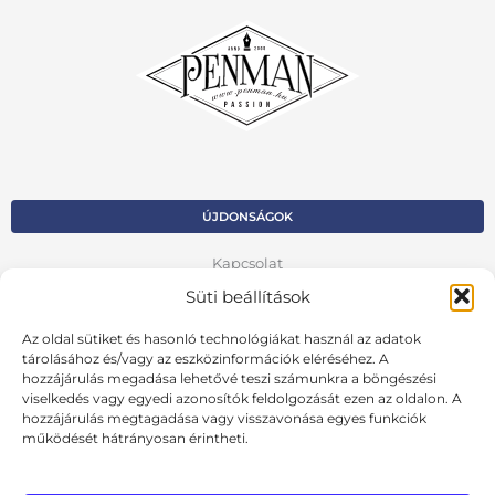
ÚJDONSÁGOK
Kapcsolat
Süti beállítások
Kosár
Az oldal sütiket és hasonló technológiákat használ az adatok
Fiók
tárolásához és/vagy az eszközinformációk eléréséhez. A
hozzájárulás megadása lehetővé teszi számunkra a böngészési
Adatvédelmi szabályzat
viselkedés vagy egyedi azonosítók feldolgozását ezen az oldalon. A
hozzájárulás megtagadása vagy visszavonása egyes funkciók
VISSZA AZ ELŐZŐ OLDALRA
működését hátrányosan érintheti.
Ált. szerződési feltételek