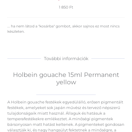
1 850
Ft
... ha nem látod a "kosárba" gombot, akkor sajnos ez most nincs
készleten.
További információk
Holbein gouache 15ml Permanent
yellow
A Holbein gouache festékek egyedülálló, erősen pigmentált
festékek, amelyeket sok japán művész és tervező népszerű
tulajdonságaik miatt használ. Állaguk és hatásuk a
temperafestékekre emlékeztet. A minőségi pigmentek
bársonyosan matt hatást keltenek. A pigmenteket gondosan
választják ki, és nagy hangsúlyt fektetnek a minőségre, a