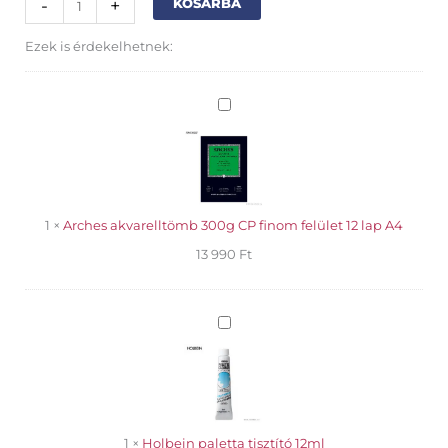
-
+
KOSÁRBA
gouache
15ml
Ezek is érdekelhetnek:
Permanent
yellow
mennyiség
Arches
akvarelltömb
300g
CP
finom
felület
12
1
×
Arches akvarelltömb 300g CP finom felület 12 lap A4
lap
13 990
Ft
A4
Holbein
paletta
tisztító
12ml
1
×
Holbein paletta tisztító 12ml