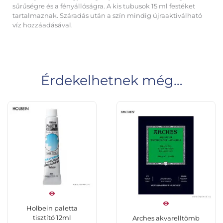
sűrűségre és a fényállóságra. A kis tubusok 15 ml festéket
tartalmaznak. Száradás után a szín mindig újraaktiválható
víz hozzáadásával.
Érdekelhetnek még…
Holbein paletta
tisztító 12ml
Arches akvarelltömb