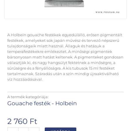
A Holbein gouache festékek egyedülálló, erősen pigmentált
festékek, amelyeket sok japán művész és tervező népszerű
tulajdonságaik miatt használ. Állaguk és hatásuk a
temperafestékekre emlékeztet. A minőségi pigmentek
bársonyosan matt hatást keltenek. A pigmenteket gondosan
választják ki, és nagy hangsúlyt fektetnek a minőségre, a
sűrűségre és a fényállóságra. A kis tubusok 15 ml festéket
tartalmaznak. Száradás után a szín mindig újraaktiválható
víz hozzáadásával.
A termék kategóriája:
Gouache festék - Holbein
2 760
Ft
Holbein
Alternative: