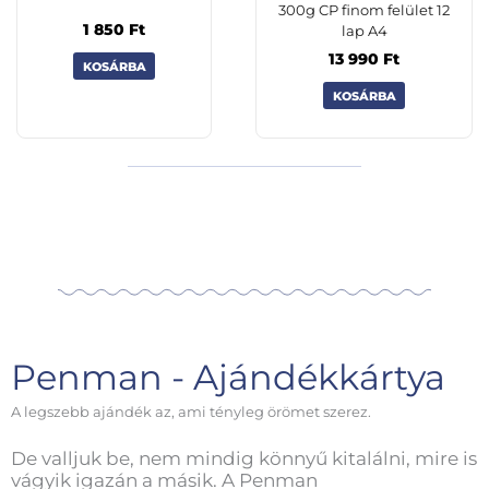
300g CP finom felület 12
1 850
Ft
lap A4
13 990
Ft
KOSÁRBA
KOSÁRBA
Penman - Ajándékkártya
A legszebb ajándék az, ami tényleg örömet szerez.
De valljuk be, nem mindig könnyű kitalálni, mire is
vágyik igazán a másik. A Penman