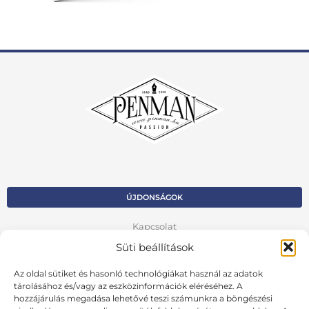
ÚJDONSÁGOK
Kapcsolat
Süti beállítások
Kosár
Az oldal sütiket és hasonló technológiákat használ az adatok
Fiók
tárolásához és/vagy az eszközinformációk eléréséhez. A
hozzájárulás megadása lehetővé teszi számunkra a böngészési
Adatvédelmi szabályzat