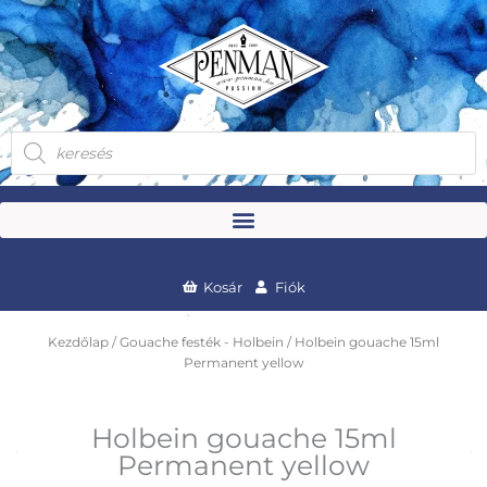
Skip
to
content
Products
search
Kosár
Fiók
Kezdőlap
/
Gouache festék - Holbein
/ Holbein gouache 15ml
Permanent yellow
Holbein gouache 15ml
Permanent yellow