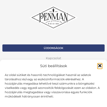
ÚJDONSÁGOK
Kapcsolat
Süti beállítások
Kosár
Az oldal sütiket és hasonló technológiákat használ az adatok
Fiók
tárolásához és/vagy az eszközinformációk eléréséhez. A
Adatvédelmi szabályzat
hozzájárulás megadása lehetővé teszi számunkra a böngészési
viselkedés vagy egyedi azonosítók feldolgozását ezen az oldalon. A
hozzájárulás megtagadása vagy visszavonása egyes funkciók
VISSZA AZ ELŐZŐ OLDALRA
működését hátrányosan érintheti.
Ált. szerződési feltételek