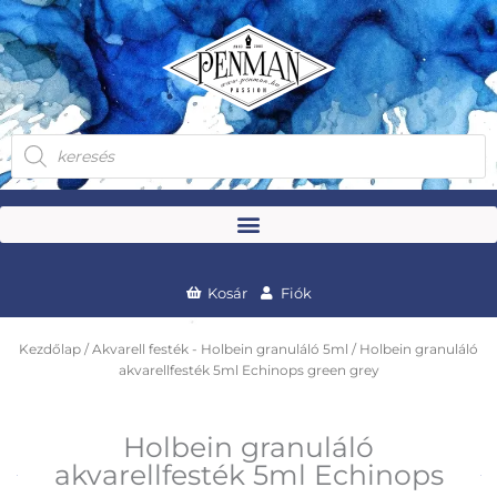
Skip
to
content
Products
search
Kosár
Fiók
Kezdőlap
/
Akvarell festék - Holbein granuláló 5ml
/ Holbein granuláló
akvarellfesték 5ml Echinops green grey
Holbein granuláló
akvarellfesték 5ml Echinops