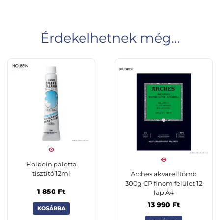
Érdekelhetnek még…
Holbein paletta
tisztító 12ml
Arches akvarelltömb
300g CP finom felület 12
1 850
Ft
lap A4
13 990
Ft
KOSÁRBA