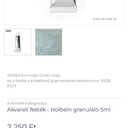
WG563 Echinops Green Grey
ez a festék a következő pigmenteket tartalamzza: PB29,
PG17
A termék kategóriája:
Akvarell festék - Holbein granuláló 5ml
2 250
Ft