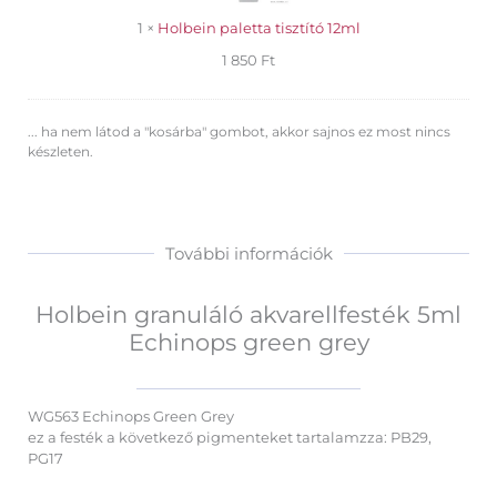
1
×
Holbein paletta tisztító 12ml
1 850
Ft
... ha nem látod a "kosárba" gombot, akkor sajnos ez most nincs
készleten.
További információk
Holbein granuláló akvarellfesték 5ml
Echinops green grey
WG563 Echinops Green Grey
ez a festék a következő pigmenteket tartalamzza: PB29,
PG17