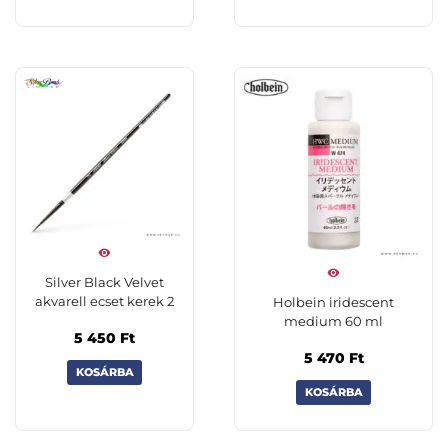
Silver Black Velvet
akvarell ecset kerek 2
Holbein iridescent
medium 60 ml
5 450
Ft
5 470
Ft
KOSÁRBA
KOSÁRBA