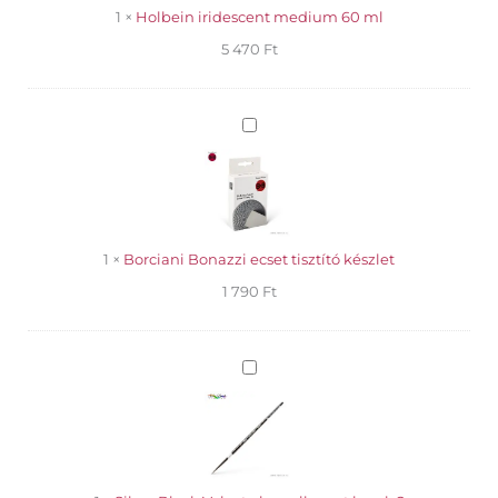
1
×
Holbein iridescent medium 60 ml
5 470
Ft
Borciani
Bonazzi
ecset
tisztító
készlet
1
×
Borciani Bonazzi ecset tisztító készlet
1 790
Ft
Silver
Black
Velvet
akvarell
ecset
kerek
2