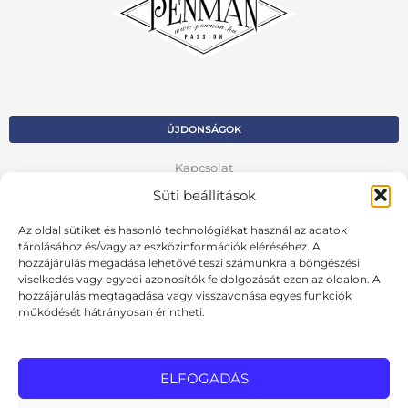
ÚJDONSÁGOK
Kapcsolat
Süti beállítások
Kosár
Az oldal sütiket és hasonló technológiákat használ az adatok
Fiók
tárolásához és/vagy az eszközinformációk eléréséhez. A
hozzájárulás megadása lehetővé teszi számunkra a böngészési
Adatvédelmi szabályzat
viselkedés vagy egyedi azonosítók feldolgozását ezen az oldalon. A
hozzájárulás megtagadása vagy visszavonása egyes funkciók
VISSZA AZ ELŐZŐ OLDALRA
működését hátrányosan érintheti.
Ált. szerződési feltételek
Cookie szabályzat
ELFOGADÁS
Online elállási nyilatkozat