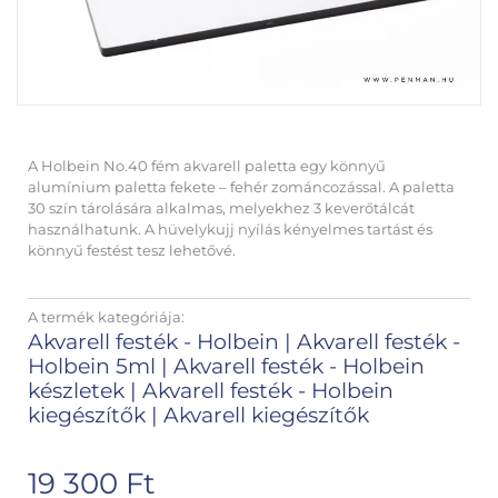
A Holbein No.40 fém akvarell paletta egy könnyű
alumínium paletta fekete – fehér zománcozással. A paletta
30 szín tárolására alkalmas, melyekhez 3 keverőtálcát
használhatunk. A hüvelykujj nyílás kényelmes tartást és
könnyű festést tesz lehetővé.
A termék kategóriája:
Akvarell festék - Holbein
|
Akvarell festék -
Holbein 5ml
|
Akvarell festék - Holbein
készletek
|
Akvarell festék - Holbein
kiegészítők
|
Akvarell kiegészítők
19 300
Ft