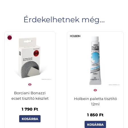
Érdekelhetnek még…
Borciani Bonazzi
ecset tisztító készlet
Holbein paletta tisztító
12ml
1 790
Ft
1 850
Ft
KOSÁRBA
KOSÁRBA