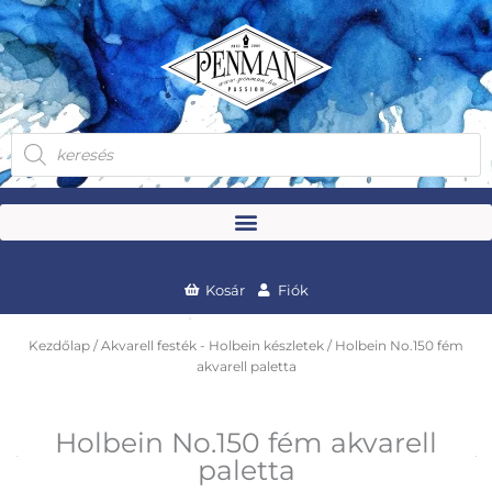
Skip
to
content
Products
search
Kosár
Fiók
Kezdőlap
/
Akvarell festék - Holbein készletek
/ Holbein No.150 fém
akvarell paletta
Holbein No.150 fém akvarell
paletta