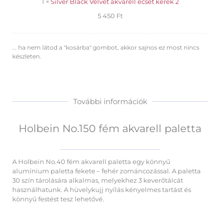
1
×
Silver Black Velvet akvarell ecset kerek 2
5 450
Ft
... ha nem látod a "kosárba" gombot, akkor sajnos ez most nincs
készleten.
További információk
Holbein No.150 fém akvarell paletta
A Holbein No.40 fém akvarell paletta egy könnyű
alumínium paletta fekete – fehér zománcozással. A paletta
30 szín tárolására alkalmas, melyekhez 3 keverőtálcát
használhatunk. A hüvelykujj nyílás kényelmes tartást és
könnyű festést tesz lehetővé.