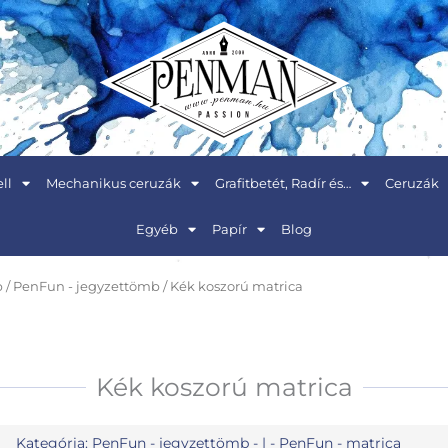
ll
Mechanikus ceruzák
Grafitbetét, Radír és…
Ceruzák
Egyéb
Papír
Blog
p
/
PenFun - jegyzettömb
/ Kék koszorú matrica
Kék koszorú matrica
Kategória:
PenFun - jegyzettömb
- | -
PenFun - matrica