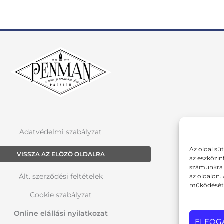
Adatvédelmi szabályzat
Az oldal sü
VISSZA AZ ELŐZŐ OLDALRA
az eszközin
számunkra a
Ált. szerződési feltételek
az oldalon.
működését 
Cookie szabályzat
Online elállási nyilatkozat
ELFOG