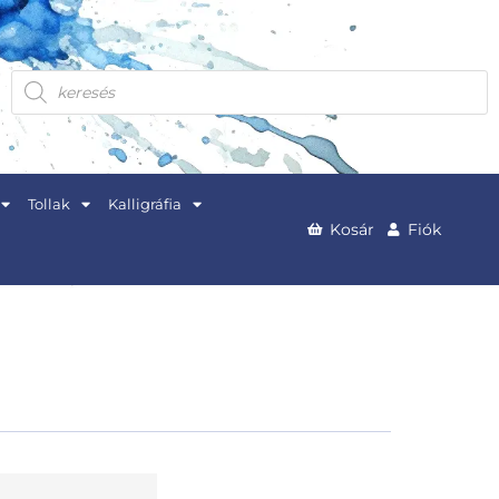
Products
search
Tollak
Kalligráfia
Kosár
Fiók