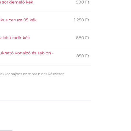
e sorkiemelő kék
990
Ft
us ceruza 05 kék
1 250
Ft
lakú radír kék
880
Ft
kható vonalzó és sablon -
850
Ft
 akkor sajnos ez most nincs készleten.