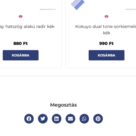
y hatszög alakú radír kék
Kokuyo dual tone sorkiemel
kék
880
Ft
990
Ft
KOSÁRBA
KOSÁRBA
Megosztás