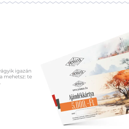
vágyik igazán
a mehetsz: te
.