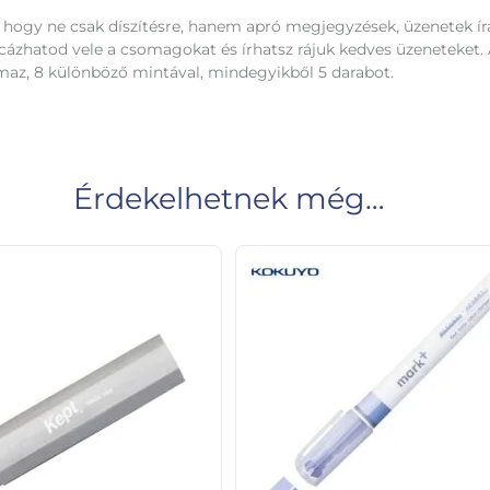
hogy ne csak díszítésre, hanem apró megjegyzések, üzenetek írás
cázhatod vele a csomagokat és írhatsz rájuk kedves üzeneteket.
maz, 8 különböző mintával, mindegyikből 5 darabot.
Érdekelhetnek még…