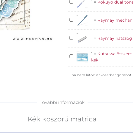
Kokuyo
1
×
Kokuyo dual ton
dual
tone
Raymay
1
×
Raymay mechanik
sorkiemelő
mechanikus
kék
ceruza
Raymay
1
×
Raymay hatszög a
05
hatszög
kék
alakú
1
×
Kutsuwa összecsu
Kutsuwa
radír
kék
összecsukható
kék
vonalzó
... ha nem látod a "kosárba" gombot,
és
sablon
-
kék
További információk
Kék koszorú matrica