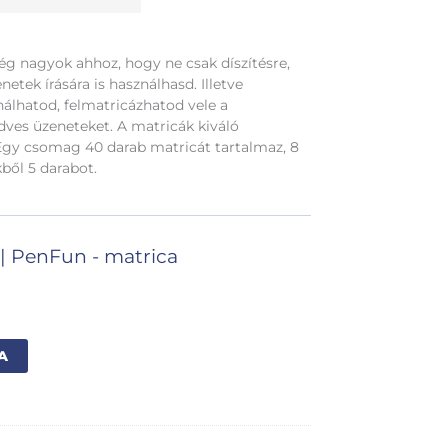
ég nagyok ahhoz, hogy ne csak díszítésre,
tek írására is használhasd. Illetve
álhatod, felmatricázhatod vele a
dves üzeneteket. A matricák kiváló
Egy csomag 40 darab matricát tartalmaz, 8
ből 5 darabot.
|
PenFun - matrica
Alternative:
A