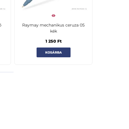
ő
Raymay mechanikus ceruza 05
kék
1 250
Ft
KOSÁRBA