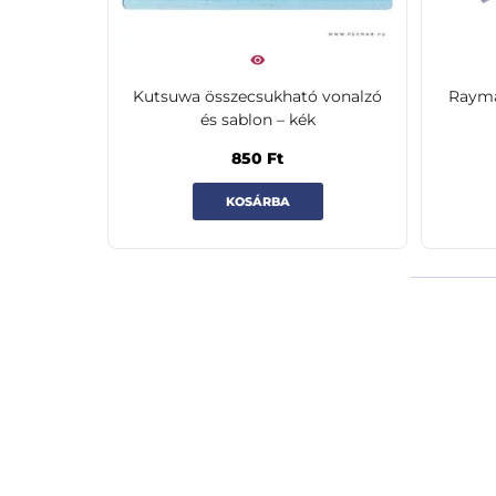
Kutsuwa összecsukható vonalzó
Rayma
és sablon – kék
850
Ft
KOSÁRBA