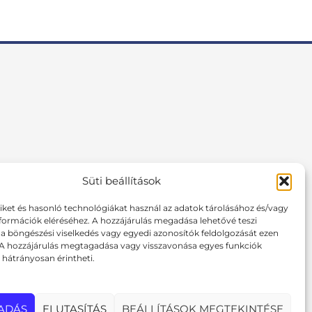
Süti beállítások
F
I
P
a
n
i
tiket és hasonló technológiákat használ az adatok tárolásához és/vagy
c
s
n
formációk eléréséhez. A hozzájárulás megadása lehetővé teszi
e
t
t
 böngészési viselkedés vagy egyedi azonosítók feldolgozását ezen
b
a
e
 A hozzájárulás megtagadása vagy visszavonása egyes funkciók
o
g
r
hátrányosan érintheti.
o
r
e
k
a
s
m
t
ADÁS
ELUTASÍTÁS
BEÁLLÍTÁSOK MEGTEKINTÉSE