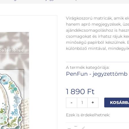
Virágkoszorú matricák, amik el
hanem apró megjegyzések, üzene
ajándékcsomagoláshoz is haszn
csomagokat és írhatsz rájuk ke
minőségű papírból készülnek. 
különböző mintával, mindegyik
A termék kategóriája:
PenFun - jegyzettömb
1 890
Ft
Kék
-
+
KOSÁRB
koszorú
matrica
Ezek is érdekelhetnek:
mennyiség