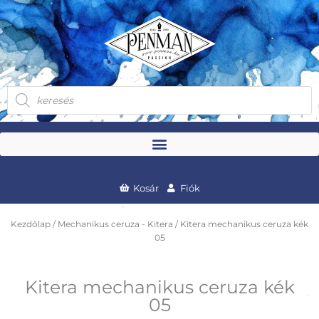
Skip
to
content
Products
search
Kosár
Fiók
Kezdőlap
/
Mechanikus ceruza - Kitera
/ Kitera mechanikus ceruza kék
05
Kitera mechanikus ceruza kék
05