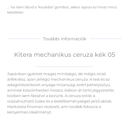
... ha nem látod a "kosárba" gombot, akkor sajnos ez most nincs
készleten.
További információk
Kitera mechanikus ceruza kék 05
Japánban gyártott magas minőségű, de mégis olcsó
árfekvésű, ipari jellegű mechanikus ceruza. A test és az
adagolószerkezet anyaga műanyag, ezért pehelysúlyú,
aminek köszönhetően hosszú órákon át tartó jegyzetelés
közben sem fárad el a kezünk. A ceruza extrái a
visszahúzható tüske és a betétkeménységet jelző ablak.
Markolata finoman recézett, ami tovább fokozza a
kényelmes írásélményt.