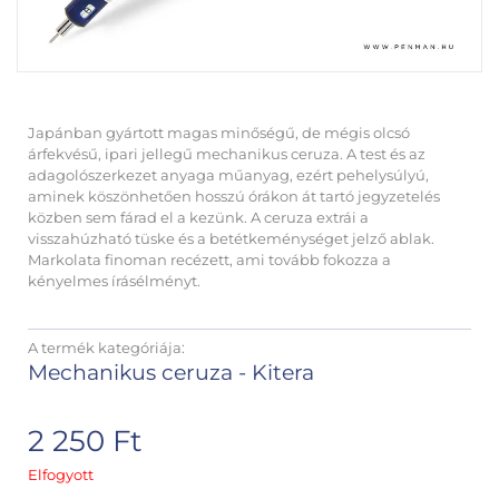
Japánban gyártott magas minőségű, de mégis olcsó
árfekvésű, ipari jellegű mechanikus ceruza. A test és az
adagolószerkezet anyaga műanyag, ezért pehelysúlyú,
aminek köszönhetően hosszú órákon át tartó jegyzetelés
közben sem fárad el a kezünk. A ceruza extrái a
visszahúzható tüske és a betétkeménységet jelző ablak.
Markolata finoman recézett, ami tovább fokozza a
kényelmes írásélményt.
A termék kategóriája:
Mechanikus ceruza - Kitera
2 250
Ft
Elfogyott