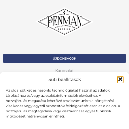
ÚJDONSÁGOK
Kapcsolat
Süti beállítások
Kosár
Az oldal sütiket és hasonló technológiákat használ az adatok
Fiók
tárolásához és/vagy az eszközinformációk eléréséhez. A
hozzájárulás megadása lehetővé teszi számunkra a böngészési
Adatvédelmi szabályzat
viselkedés vagy egyedi azonosítók feldolgozását ezen az oldalon. A
hozzájárulás megtagadása vagy visszavonása egyes funkciók
VISSZA AZ ELŐZŐ OLDALRA
működését hátrányosan érintheti.
Ált. szerződési feltételek