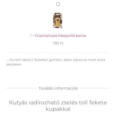
Cicamancsos
hibajavító
barna
1
×
Cicamancsos hibajavító barna
780
Ft
... ha nem látod a "kosárba" gombot, akkor sajnos ez most nincs
készleten.
További információk
Kutyás radírozható zselés toll fekete
kupakkal