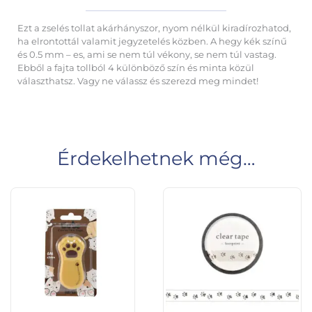
Ezt a zselés tollat akárhányszor, nyom nélkül kiradírozhatod,
ha elrontottál valamit jegyzetelés közben. A hegy kék színű
és 0.5 mm – es, ami se nem túl vékony, se nem túl vastag.
Ebből a fajta tollból 4 különböző szín és minta közül
választhatsz. Vagy ne válassz és szerezd meg mindet!
Érdekelhetnek még…