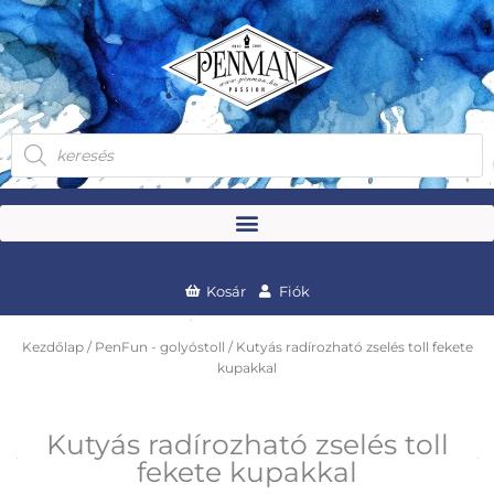
Skip
to
content
Products
search
Kosár
Fiók
Kezdőlap
/
PenFun - golyóstoll
/ Kutyás radírozható zselés toll fekete
kupakkal
Kutyás radírozható zselés toll
fekete kupakkal