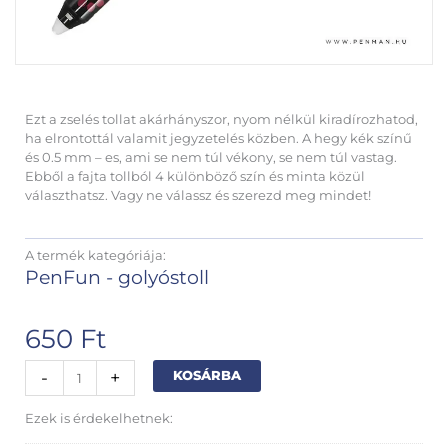
Ezt a zselés tollat akárhányszor, nyom nélkül kiradírozhatod,
ha elrontottál valamit jegyzetelés közben. A hegy kék színű
és 0.5 mm – es, ami se nem túl vékony, se nem túl vastag.
Ebből a fajta tollból 4 különböző szín és minta közül
választhatsz. Vagy ne válassz és szerezd meg mindet!
A termék kategóriája:
PenFun - golyóstoll
650
Ft
Kutyás
Alternative:
-
+
KOSÁRBA
radírozható
zselés
Ezek is érdekelhetnek:
toll
fekete