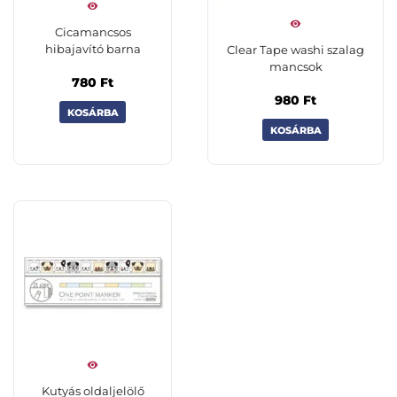
Cicamancsos
hibajavító barna
Clear Tape washi szalag
mancsok
780
Ft
980
Ft
KOSÁRBA
KOSÁRBA
Kutyás oldaljelölő