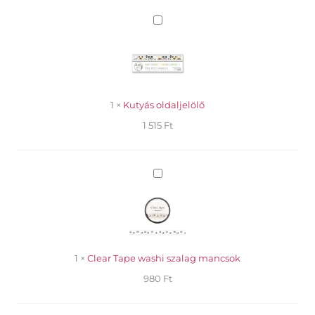
kupakkal
Kutyás
mennyiség
oldaljelölő
1
×
Kutyás oldaljelölő
1 515
Ft
Clear
Tape
washi
szalag
mancsok
1
×
Clear Tape washi szalag mancsok
980
Ft