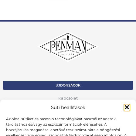
ÚJDONSÁGOK
Kapcsolat
Süti beállítások
Kosár
Az oldal sütiket és hasonló technológiákat használ az adatok
Fiók
tárolásához és/vagy az eszközinformációk eléréséhez. A
hozzájárulás megadása lehetővé teszi számunkra a böngészési
Adatvédelmi szabályzat
viselkedés vagy egyedi azonosítók feldolgozását ezen az oldalon. A