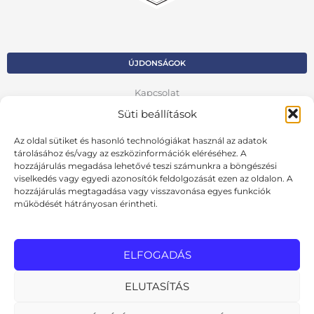
ÚJDONSÁGOK
Kapcsolat
Süti beállítások
Kosár
Az oldal sütiket és hasonló technológiákat használ az adatok
Fiók
tárolásához és/vagy az eszközinformációk eléréséhez. A
hozzájárulás megadása lehetővé teszi számunkra a böngészési
Adatvédelmi szabályzat
viselkedés vagy egyedi azonosítók feldolgozását ezen az oldalon. A
hozzájárulás megtagadása vagy visszavonása egyes funkciók
VISSZA AZ ELŐZŐ OLDALRA
működését hátrányosan érintheti.
Ált. szerződési feltételek
Cookie szabályzat
ELFOGADÁS
Online elállási nyilatkozat
ELUTASÍTÁS