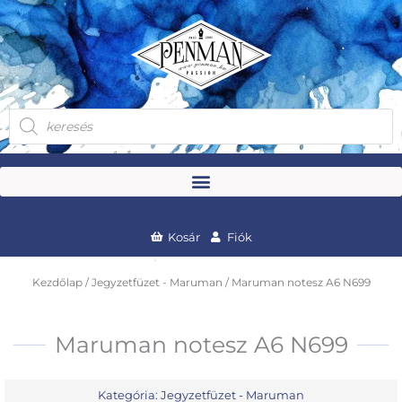
Skip
to
content
Products
search
Kosár
Fiók
Kezdőlap
/
Jegyzetfüzet - Maruman
/ Maruman notesz A6 N699
Maruman notesz A6 N699
Kategória:
Jegyzetfüzet - Maruman