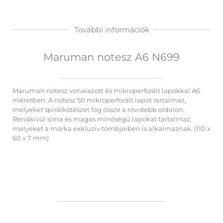
További információk
Maruman notesz A6 N699
Maruman notesz vonalazott és mikroperforált lapokkal A6
méretben. A notesz 50 mikroperforált lapot rartalmaz,
melyeket spirálkötészet fog össze a rövidebb oldalon.
Rendkívül sima és magas minőségű lapokat tartalmaz,
melyeket a márka exkluzív tömbjeiben is alkalmaznak. (110 x
60 x 7 mm)