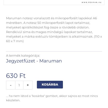
Maruman notesz vonalazott és mikroperforált lapokkal A6
méretben. A notesz 50 mikroperforált lapot rartalmaz,
melyeket spirálkötészet fog össze a rövidebb oldalon.
Rendkívül sima és magas minőségű lapokat tartalmaz,
melyeket a márka exkluzív tömbjeiben is alkalmaznak. (110 x
60 x 7 mm)
A termék kategóriája:
Jegyzetfüzet - Maruman
630
Ft
Maruman
Alternative:
-
+
KOSÁRBA
notesz
A6
... ha nem látod a "kosárba" gombot, akkor sajnos ez most nincs
N699
készleten.
mennyiség