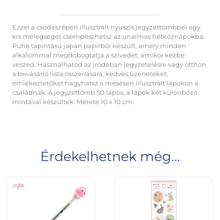
Ezzel a csodaszépen illusztrált nyuszis jegyzettömbbel egy
kis melegséget csempészhetsz az unalmas hétköznapokba.
Puha tapintású japán papírból készült, amely minden
alkalommal megdobogtatja a szívedet, amikor kézbe
veszed. Használhatod az irodában jegyzetelésre vagy otthon
a bevásárló lista összeírására, kedves üzeneteket,
emlékeztetőket hagyhatsz a mesésen illusztrált lapokon a
családnak. A jegyzettömb 50 lapos, a lapok két különböző
mintával készültek. Mérete 10 x 10 cm.
Érdekelhetnek még…