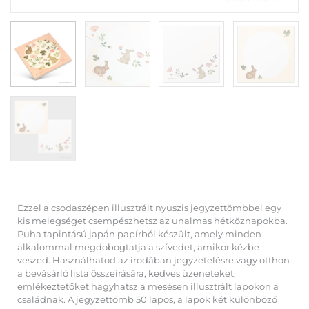
Ezzel a csodaszépen illusztrált nyuszis jegyzettömbbel egy
kis melegséget csempészhetsz az unalmas hétköznapokba.
Puha tapintású japán papírból készült, amely minden
alkalommal megdobogtatja a szívedet, amikor kézbe
veszed. Használhatod az irodában jegyzetelésre vagy otthon
a bevásárló lista összeírására, kedves üzeneteket,
emlékeztetőket hagyhatsz a mesésen illusztrált lapokon a
családnak. A jegyzettömb 50 lapos, a lapok két különböző