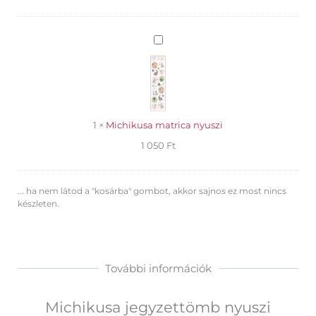
Michikusa
matrica
nyuszi
1
×
Michikusa matrica nyuszi
1 050
Ft
... ha nem látod a "kosárba" gombot, akkor sajnos ez most nincs
készleten.
További információk
Michikusa jegyzettömb nyuszi