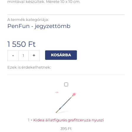
mintával készültek. Mérete 10 x 10 cm.
A termék kategóriája:
PenFun - jegyzettömb
1 550
Ft
Michikusa
Alternative:
-
+
KOSÁRBA
jegyzettömb
nyuszi
Ezek is érdekelhetnek:
mennyiség
Kidea
állatfigurás
grafitceruza
nyuszi
1
×
Kidea állatfigurás grafitceruza nyuszi
395
Ft