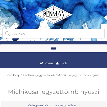
Skip
to
content
Products
search
Kosár
Fiók
Kezdőlap
/
PenFun - jegyzettömb
/ Michikusa jegyzettömb nyuszi
Michikusa jegyzettömb nyuszi
Kategória:
PenFun - jegyzettömb