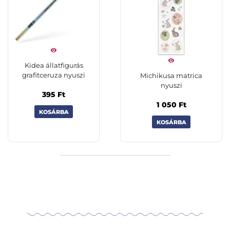
Kidea állatfigurás
grafitceruza nyuszi
Michikusa matrica
nyuszi
395
Ft
1 050
Ft
KOSÁRBA
KOSÁRBA