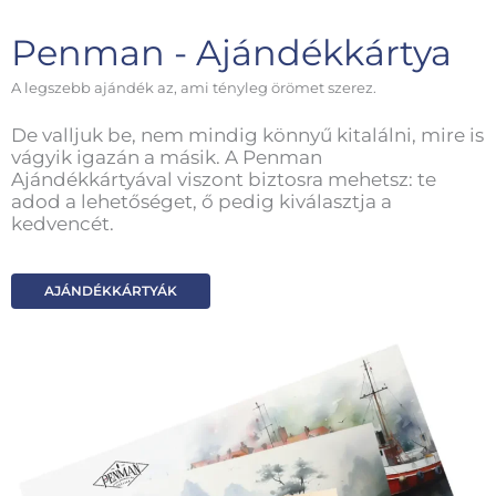
Penman - Ajándékkártya
A legszebb ajándék az, ami tényleg örömet szerez.
De valljuk be, nem mindig könnyű kitalálni, mire is
vágyik igazán a másik. A Penman
Ajándékkártyával viszont biztosra mehetsz: te
adod a lehetőséget, ő pedig kiválasztja a
kedvencét.
AJÁNDÉKKÁRTYÁK