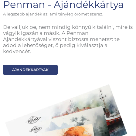
Penman - Ajándékkártya
A legszebb ajándék az, ami tényleg örömet szerez.
De valljuk be, nem mindig könnyű kitalálni, mire is
vágyik igazán a másik. A Penman
Ajándékkártyával viszont biztosra mehetsz: te
adod a lehetőséget, ő pedig kiválasztja a
kedvencét.
AJÁNDÉKKÁRTYÁK