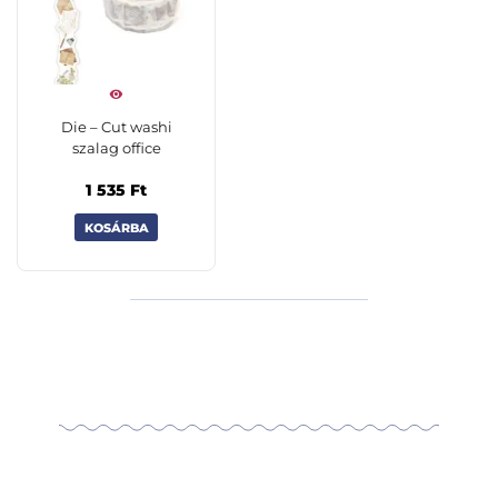
Die – Cut washi
szalag office
1 535
Ft
KOSÁRBA