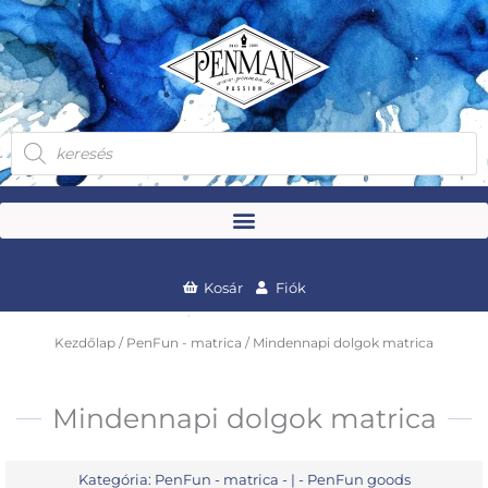
Skip
to
content
Products
search
Kosár
Fiók
Kezdőlap
/
PenFun - matrica
/ Mindennapi dolgok matrica
Mindennapi dolgok matrica
Kategória:
PenFun - matrica
- | -
PenFun goods