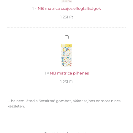
1
×
NB matrica csajos elfoglaltságok
1 231
Ft
NB
matrica
pihenés
1
×
NB matrica pihenés
1 231
Ft
... ha nem látod a "kosárba" gombot, akkor sajnos ez most nincs
készleten.