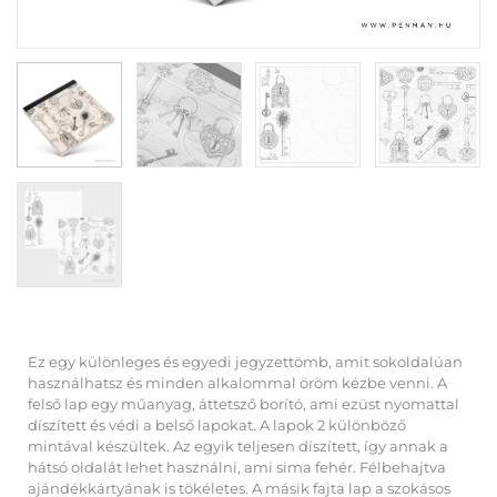
Ez egy különleges és egyedi jegyzettömb, amit sokoldalúan
használhatsz és minden alkalommal öröm kézbe venni. A
felső lap egy műanyag, áttetsző borító, ami ezüst nyomattal
díszített és védi a belső lapokat. A lapok 2 különböző
mintával készültek. Az egyik teljesen díszített, így annak a
hátsó oldalát lehet használni, ami sima fehér. Félbehajtva
ajándékkártyának is tökéletes. A másik fajta lap a szokásos