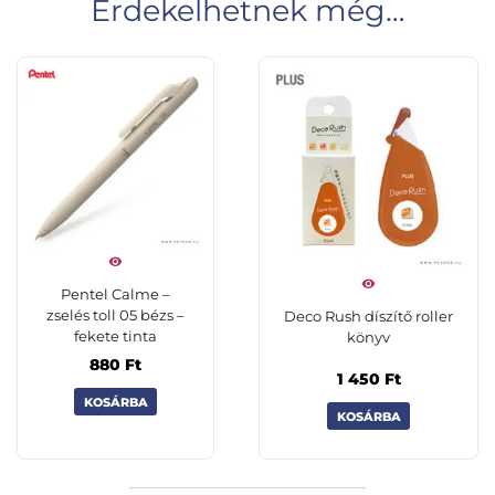
Érdekelhetnek még…
Pentel Calme –
zselés toll 05 bézs –
Deco Rush díszítő roller
fekete tinta
könyv
880
Ft
1 450
Ft
KOSÁRBA
KOSÁRBA