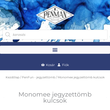
Skip
to
content
Products
search
Kosár
Fiók
Kezdőlap
/
PenFun - jegyzettömb
/ Monomee jegyzettömb kulcsok
Monomee jegyzettömb
kulcsok