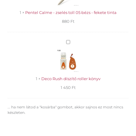
05
bézs
1
×
Pentel Calme - zselés toll 05 bézs - fekete tinta
-
880
Ft
fekete
tinta
Deco
Rush
díszítő
roller
könyv
1
×
Deco Rush díszítő roller könyv
1 450
Ft
... ha nem látod a "kosárba" gombot, akkor sajnos ez most nincs
készleten.