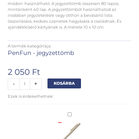
módon használható. A jegyzettömb összesen 80 lapos,
mintánként 40 lap. A jegyzettömböt használhatod az
irodában jegyzetelésre vagy otthon a bevásárló lista
összeírására, kedves üzenetek hagyására a családnak. És
ajándékkísérő kártyának is. A mérete 10 x 10 cm.
A termék kategóriája:
PenFun - jegyzettömb
2 050
Ft
Monomee
Alternative:
-
+
KOSÁRBA
jegyzettömb
kulcsok
Ezek is érdekelhetnek:
mennyiség
Pentel
Calme
-
zselés
toll