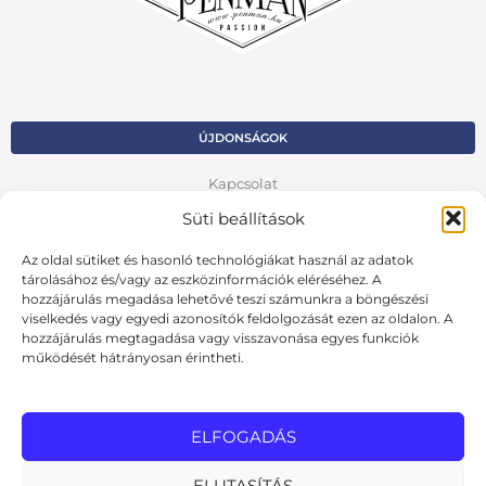
ÚJDONSÁGOK
Kapcsolat
Süti beállítások
Kosár
Fiók
Az oldal sütiket és hasonló technológiákat használ az adatok
tárolásához és/vagy az eszközinformációk eléréséhez. A
Adatvédelmi szabályzat
hozzájárulás megadása lehetővé teszi számunkra a böngészési
viselkedés vagy egyedi azonosítók feldolgozását ezen az oldalon. A
hozzájárulás megtagadása vagy visszavonása egyes funkciók
VISSZA AZ ELŐZŐ OLDALRA
működését hátrányosan érintheti.
Ált. szerződési feltételek
Cookie szabályzat
ELFOGADÁS
Online elállási nyilatkozat
ELUTASÍTÁS