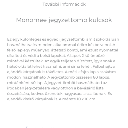
További információk
Monomee jegyzettömb kulcsok
Ez egy különleges és egyedi jegyzettömb, amit sokoldalúan
használhatsz és minden alkalommal öröm kézbe venni. A
felső lap egy műanyag, áttetsző borító, ami ezüst nyomattal
díszített és védi a belső lapokat. A lapok 2 különböző
mintával készültek. Az egyik teljesen díszített, így annak a
hátsó oldalát lehet használni, ami sima fehér. Félbehajtva
ajándékkártyának is tökéletes. A másik fajta lap a szokásos
módon használható. A jegyzettömb összesen 80 lapos,
mintánként 40 lap. A jegyzettömböt használhatod az
irodában jegyzetelésre vagy otthon a bevásárló lista
összeírására, kedves üzenetek hagyására a családnak. És
ajándékkísérő kártyának is. A mérete 10 x 10 cm.