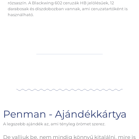
rózsaszín. A Blackwing 602 ceruzák HB jelölésűek, 12
darabosak és díszdobozban vannak, ami ceruzatartóként is
használható.
Penman - Ajándékkártya
A legszebb ajándék az, ami tényleg örömet szerez.
De valljuk be, nem mindig könnyű kitalálni, mire is