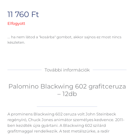
11 760
Ft
Elfogyott
... ha nem látod a "kosárba" gombot, akkor sajnos ez most nincs
készleten.
További információk
Palomino Blackwing 602 grafitceruza
– 12db
A prominens Blackwing 602 ceruza volt John Steinbeck
regényíró, Chuck Jones animátor személyes kedvence. 2011-
ben kezdték újra gyártani. A Blackwing 602 szilárd
grafitmaggal rendelkezik. A test metálszürke, a radír