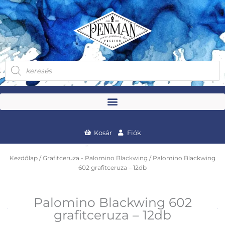
Skip
to
content
Products
search
Kosár
Fiók
Kezdőlap
/
Grafitceruza - Palomino Blackwing
/ Palomino Blackwing
602 grafitceruza – 12db
Palomino Blackwing 602
grafitceruza – 12db