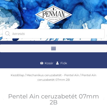
Skip
to
content
Products
search
Kosár
Fiók
Kezdőlap
/
Mechanikus ceruzabetét - Pentel Ain
/ Pentel Ain
ceruzabetét 07mm 2B
Pentel Ain ceruzabetét 07mm
2B