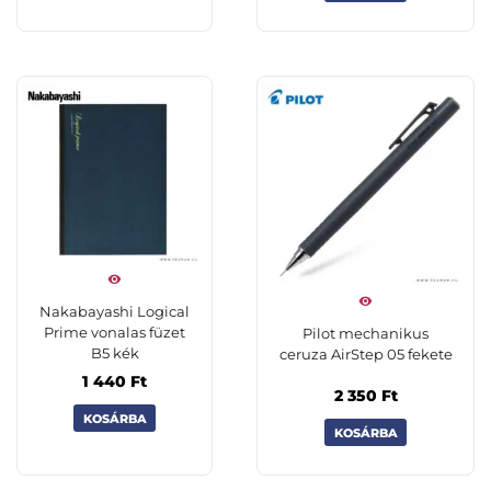
Nakabayashi Logical
Prime vonalas füzet
Pilot mechanikus
B5 kék
ceruza AirStep 05 fekete
1 440
Ft
2 350
Ft
KOSÁRBA
KOSÁRBA