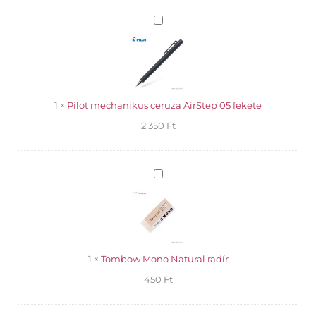
mennyiség
Pilot
mechanikus
ceruza
AirStep
05
fekete
1
×
Pilot mechanikus ceruza AirStep 05 fekete
2 350
Ft
Tombow
Mono
Natural
radír
1
×
Tombow Mono Natural radír
450
Ft