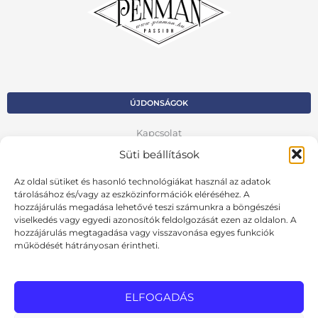
ÚJDONSÁGOK
Kapcsolat
Süti beállítások
Kosár
Az oldal sütiket és hasonló technológiákat használ az adatok
Fiók
tárolásához és/vagy az eszközinformációk eléréséhez. A
hozzájárulás megadása lehetővé teszi számunkra a böngészési
Adatvédelmi szabályzat
viselkedés vagy egyedi azonosítók feldolgozását ezen az oldalon. A
hozzájárulás megtagadása vagy visszavonása egyes funkciók
VISSZA AZ ELŐZŐ OLDALRA
működését hátrányosan érintheti.
Ált. szerződési feltételek
Cookie szabályzat
ELFOGADÁS
Online elállási nyilatkozat