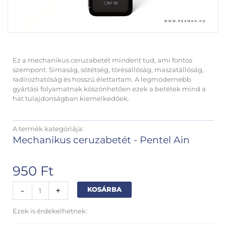
Ez a mechanikus ceruzabetét mindent tud, ami fontos
szempont. Simaság, sötétség, törésállóság, maszatállóság,
radírozhatóság és hosszú élettartam. A legmodernebb
gyártási folyamatnak köszönhetően ezek a betétek mind a
hat tulajdonságban kiemelkedőek.
A termék kategóriája:
Mechanikus ceruzabetét - Pentel Ain
950
Ft
Pentel
Alternative:
-
+
KOSÁRBA
Ain
ceruzabetét
Ezek is érdekelhetnek:
07mm
2B