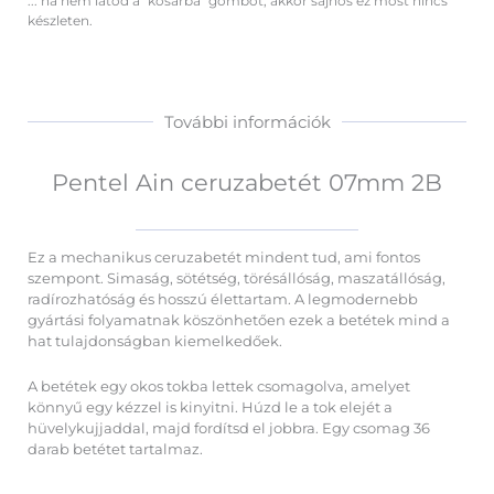
... ha nem látod a "kosárba" gombot, akkor sajnos ez most nincs
készleten.
További információk
Pentel Ain ceruzabetét 07mm 2B
Ez a mechanikus ceruzabetét mindent tud, ami fontos
szempont. Simaság, sötétség, törésállóság, maszatállóság,
radírozhatóság és hosszú élettartam. A legmodernebb
gyártási folyamatnak köszönhetően ezek a betétek mind a
hat tulajdonságban kiemelkedőek.
A betétek egy okos tokba lettek csomagolva, amelyet
könnyű egy kézzel is kinyitni. Húzd le a tok elejét a
hüvelykujjaddal, majd fordítsd el jobbra. Egy csomag 36
darab betétet tartalmaz.