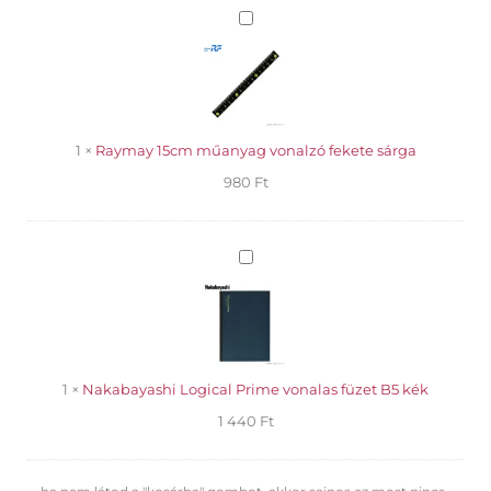
Raymay
15cm
műanyag
vonalzó
fekete
sárga
1
×
Raymay 15cm műanyag vonalzó fekete sárga
980
Ft
Nakabayashi
Logical
Prime
vonalas
füzet
B5
kék
1
×
Nakabayashi Logical Prime vonalas füzet B5 kék
1 440
Ft