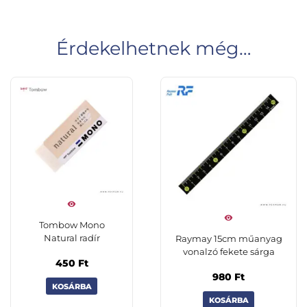
Érdekelhetnek még…
Tombow Mono
Natural radír
Raymay 15cm műanyag
vonalzó fekete sárga
450
Ft
980
Ft
KOSÁRBA
KOSÁRBA