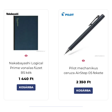
Nakabayashi Logical
Prime vonalas füzet
Pilot mechanikus
B5 kék
ceruza AirStep 05 fekete
1 440
Ft
2 350
Ft
KOSÁRBA
KOSÁRBA