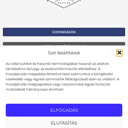
ÚJDONSÁGOK
VISSZA AZ ELŐZŐ OLDALRA
Süti beállítások
Kapcsolat
Az oldal sütiket és hasonló technológiákat használ az adatok
Kosár
tárolásához és/vagy az eszközinformációk eléréséhez. A
hozzájárulás megadása lehetővé teszi számunkra a böngészési
Fiók
viselkedés vagy egyedi azonosítók feldolgozását ezen az oldalon. A
hozzájárulás megtagadása vagy visszavonása egyes funkciók
Adatvédelmi szabályzat
működését hátrányosan érintheti.
Ált. szerződési feltételek
Cookie szabályzat
ELFOGADÁS
Online elállási nyilatkozat
ELUTASÍTÁS