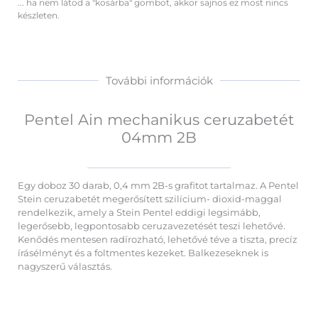
... ha nem látod a "kosárba" gombot, akkor sajnos ez most nincs
készleten.
További információk
Pentel Ain mechanikus ceruzabetét
04mm 2B
Egy doboz 30 darab, 0,4 mm 2B-s grafitot tartalmaz. A Pentel
Stein ceruzabetét megerősített szilícium- dioxid-maggal
rendelkezik, amely a Stein Pentel eddigi legsimább,
legerősebb, legpontosabb ceruzavezetését teszi lehetővé.
Kenődés mentesen radírozható, lehetővé téve a tiszta, precíz
írásélményt és a foltmentes kezeket. Balkezeseknek is
nagyszerű választás.