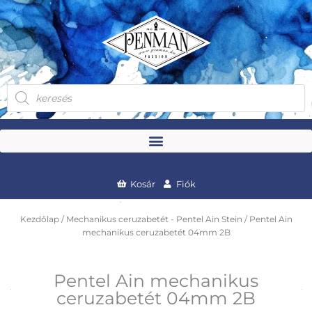
Skip
to
content
Products
search
Kosár
Fiók
Kezdőlap
/
Mechanikus ceruzabetét - Pentel Ain Stein
/ Pentel Ain
mechanikus ceruzabetét 04mm 2B
Pentel Ain mechanikus
ceruzabetét 04mm 2B