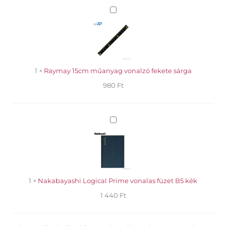
Raymay
15cm
műanyag
vonalzó
fekete
sárga
1
×
Raymay 15cm műanyag vonalzó fekete sárga
980
Ft
Nakabayashi
Logical
Prime
vonalas
füzet
B5
kék
1
×
Nakabayashi Logical Prime vonalas füzet B5 kék
1 440
Ft