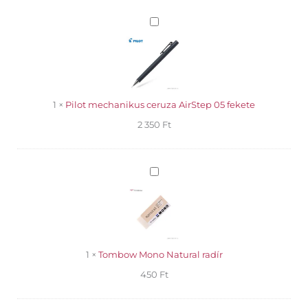
2B
Pilot
mennyiség
mechanikus
ceruza
AirStep
05
fekete
1
×
Pilot mechanikus ceruza AirStep 05 fekete
2 350
Ft
Tombow
Mono
Natural
radír
1
×
Tombow Mono Natural radír
450
Ft