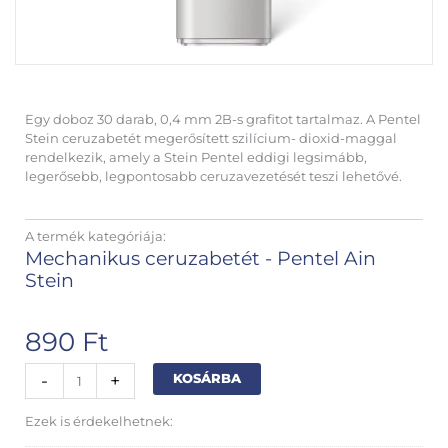
Egy doboz 30 darab, 0,4 mm 2B-s grafitot tartalmaz. A Pentel
Stein ceruzabetét megerősített szilícium- dioxid-maggal
rendelkezik, amely a Stein Pentel eddigi legsimább,
legerősebb, legpontosabb ceruzavezetését teszi lehetővé.
A termék kategóriája:
Mechanikus ceruzabetét - Pentel Ain
Stein
890
Ft
Pentel
Alternative:
-
+
KOSÁRBA
Ain
mechanikus
Ezek is érdekelhetnek:
ceruzabetét
04mm