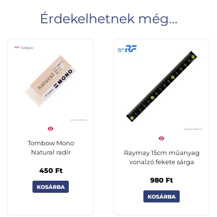
Érdekelhetnek még…
Tombow Mono
Natural radír
Raymay 15cm műanyag
vonalzó fekete sárga
450
Ft
980
Ft
KOSÁRBA
KOSÁRBA