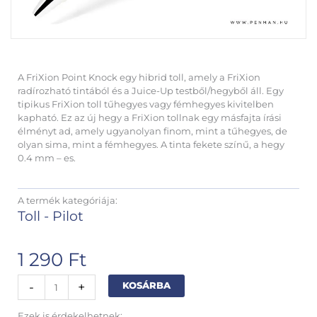
A FriXion Point Knock egy hibrid toll, amely a FriXion
radírozható tintából és a Juice-Up testből/hegyből áll. Egy
tipikus FriXion toll tűhegyes vagy fémhegyes kivitelben
kapható. Ez az új hegy a FriXion tollnak egy másfajta írási
élményt ad, amely ugyanolyan finom, mint a tűhegyes, de
olyan sima, mint a fémhegyes. A tinta fekete színű, a hegy
0.4 mm – es.
A termék kategóriája:
Toll - Pilot
1 290
Ft
Pilot
Alternative:
-
+
KOSÁRBA
Frixion
Point
Ezek is érdekelhetnek: