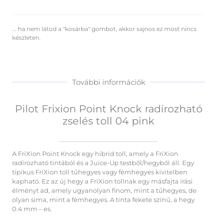
... ha nem látod a "kosárba" gombot, akkor sajnos ez most nincs
készleten.
További információk
Pilot Frixion Point Knock radírozható
zselés toll 04 pink
A FriXion Point Knock egy hibrid toll, amely a FriXion
radírozható tintából és a Juice-Up testből/hegyből áll. Egy
tipikus FriXion toll tűhegyes vagy fémhegyes kivitelben
kapható. Ez az új hegy a FriXion tollnak egy másfajta írási
élményt ad, amely ugyanolyan finom, mint a tűhegyes, de
olyan sima, mint a fémhegyes. A tinta fekete színű, a hegy
0.4 mm – es.