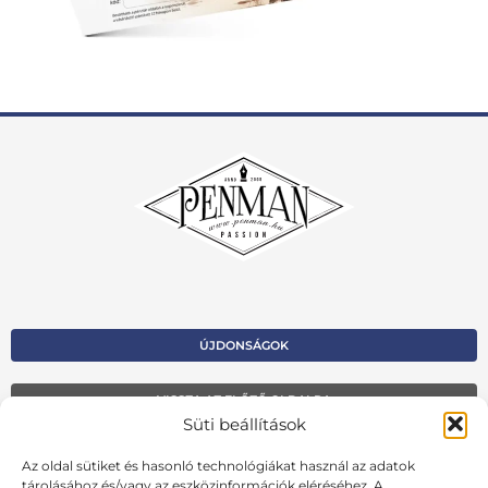
ÚJDONSÁGOK
VISSZA AZ ELŐZŐ OLDALRA
Süti beállítások
Kapcsolat
Az oldal sütiket és hasonló technológiákat használ az adatok
Kosár
tárolásához és/vagy az eszközinformációk eléréséhez. A