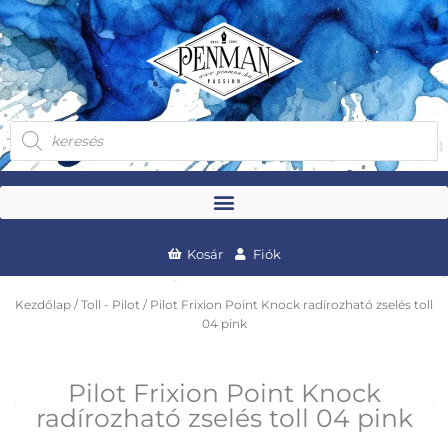
Skip
to
content
Products
search
Kosár
Fiók
Kezdőlap
/
Toll - Pilot
/ Pilot Frixion Point Knock radírozható zselés toll
04 pink
Pilot Frixion Point Knock
radírozható zselés toll 04 pink