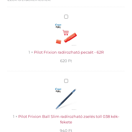
Knock
radírozható
zselés
Pilot
toll
Frixion
04
radírozható
pink
pecsét
mennyiség
-
62R
1
×
Pilot Frixion radírozható pecsét - 62R
620
Ft
Pilot
Frixion
Ball
Slim
radírozható
zselés
toll
1
×
Pilot Frixion Ball Slim radírozható zselés toll 038 kék-
038
fekete
kék-
940
Ft
fekete