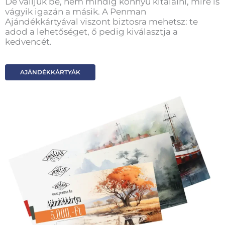
De valljuk be, nem mindig könnyű kitalálni, mire is
vágyik igazán a másik. A Penman
Ajándékkártyával viszont biztosra mehetsz: te
adod a lehetőséget, ő pedig kiválasztja a
kedvencét.
AJÁNDÉKKÁRTYÁK