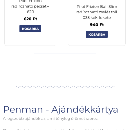
Pilot Frixion
radírozható pecsét –
Pilot Frixion Ball Slim
62R
radírozható zselés toll
038 kék-fekete
620
Ft
940
Ft
KOSÁRBA
KOSÁRBA
Penman - Ajándékkártya
A legszebb ajándék az, ami tényleg örömet szerez.