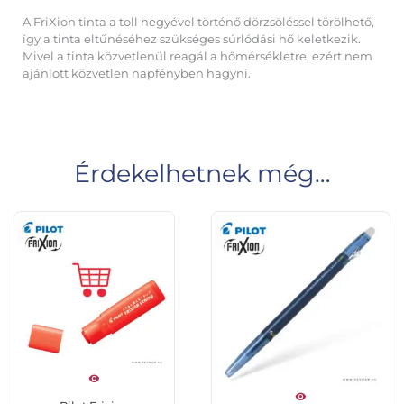
A FriXion tinta a toll hegyével történő dörzsöléssel törölhető,
így a tinta eltűnéséhez szükséges súrlódási hő keletkezik.
Mivel a tinta közvetlenül reagál a hőmérsékletre, ezért nem
ajánlott közvetlen napfényben hagyni.
Érdekelhetnek még…