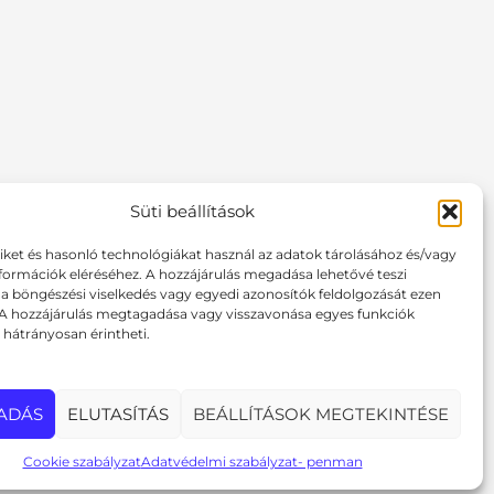
Süti beállítások
F
I
P
a
n
i
tiket és hasonló technológiákat használ az adatok tárolásához és/vagy
c
s
n
formációk eléréséhez. A hozzájárulás megadása lehetővé teszi
e
t
t
 böngészési viselkedés vagy egyedi azonosítók feldolgozását ezen
b
a
e
 A hozzájárulás megtagadása vagy visszavonása egyes funkciók
o
g
r
hátrányosan érintheti.
o
r
e
k
a
s
m
t
ADÁS
ELUTASÍTÁS
BEÁLLÍTÁSOK MEGTEKINTÉSE
Cookie szabályzat
Adatvédelmi szabályzat- penman
ks.hu