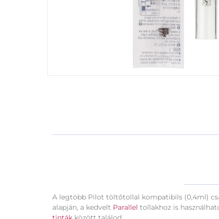
A legtöbb Pilot töltőtollal kompatibils (0,4ml) c
alapján, a kedvelt
Parallel
tollakhoz is használhat
tinták
között találod.