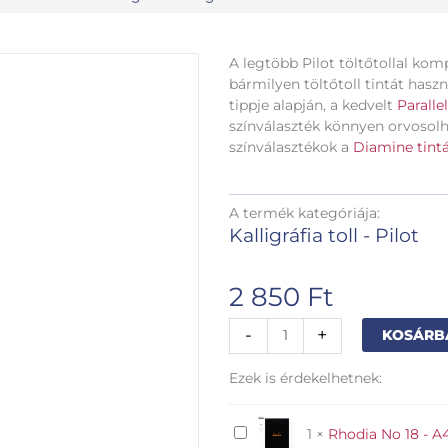
A legtöbb Pilot töltőtollal kom
bármilyen töltőtoll tintát hasz
tippje alapján, a kedvelt
Parallel
színválaszték könnyen orvosol
színválasztékok a
Diamine tint
A termék kategóriája:
Kalligráfia toll - Pilot
2 850
Ft
Pilot
-
+
KOSÁRB
töltőtoll
konverter
Ezek is érdekelhetnek:
CON40
mennyiség
Rhodia
1
×
Rhodia No 18 - A