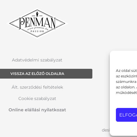
Adatvédelmi szabályzat
Az oldal sü
VISSZA AZ ELŐZŐ OLDALRA
az eszközin
számunkra a
Ált. szerződési feltételek
az oldalon.
működését 
Cookie szabályzat
Online elállási nyilatkozat
ELFOG
design: pixelwor