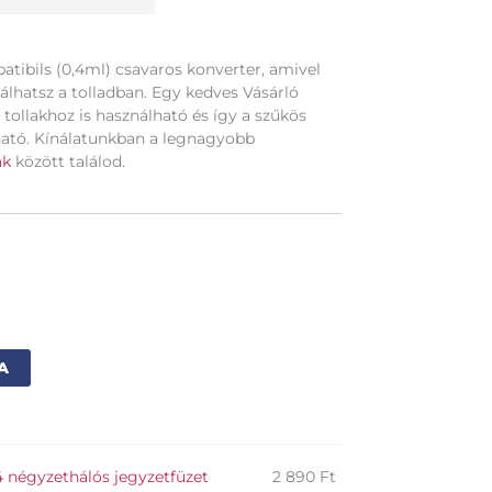
patibils (0,4ml) csavaros konverter, amivel
nálhatsz a tolladban. Egy kedves Vásárló
tollakhoz is használható és így a szűkös
ható. Kínálatunkban a legnagyobb
ák
között találod.
Alternative:
A
4 négyzethálós jegyzetfüzet
2 890
Ft