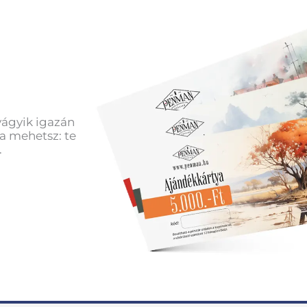
vágyik igazán
a mehetsz: te
.