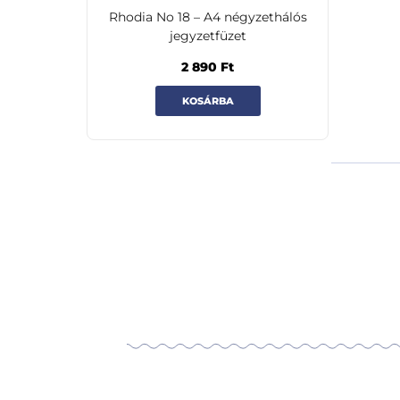
Rhodia No 18 – A4 négyzethálós
jegyzetfüzet
2 890
Ft
KOSÁRBA