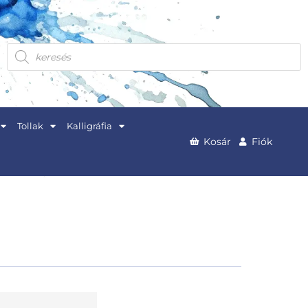
Products
search
Tollak
Kalligráfia
Kosár
Fiók