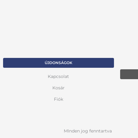
ÚJDONSÁGOK
Kapcsolat
Kosár
Fiók
MInden jog fenntartva