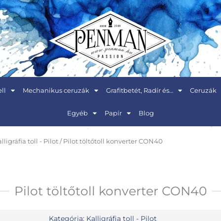
ll
Mechanikus ceruzák
Grafitbetét, Radír és…
Ceruzák
Egyéb
Papír
Blog
lligráfia toll - Pilot
/ Pilot töltőtoll konverter CON40
Pilot töltőtoll konverter CON40
Kategória:
Kalligráfia toll - Pilot