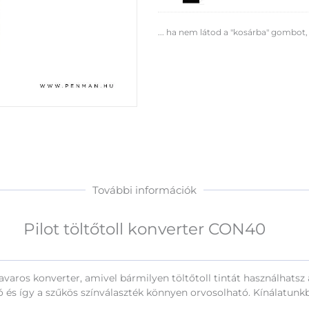
No
18
... ha nem látod a "kosárba" gombot,
-
A4
négyzethálós
jegyzetfüzet
További információk
Pilot töltőtoll konverter CON40
savaros konverter, amivel bármilyen töltőtoll tintát használhatsz
ó és így a szűkös színválaszték könnyen orvosolható. Kínálatun