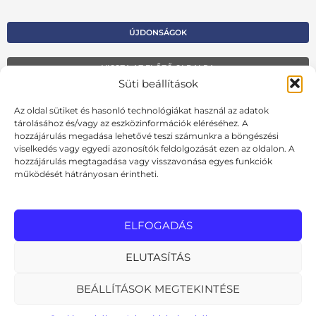
ÚJDONSÁGOK
VISSZA AZ ELŐZŐ OLDALRA
Süti beállítások
Kapcsolat
Az oldal sütiket és hasonló technológiákat használ az adatok
Kosár
tárolásához és/vagy az eszközinformációk eléréséhez. A
hozzájárulás megadása lehetővé teszi számunkra a böngészési
Fiók
viselkedés vagy egyedi azonosítók feldolgozását ezen az oldalon. A
hozzájárulás megtagadása vagy visszavonása egyes funkciók
Adatvédelmi szabályzat
működését hátrányosan érintheti.
Ált. szerződési feltételek
Cookie szabályzat
ELFOGADÁS
Online elállási nyilatkozat
ELUTASÍTÁS
BEÁLLÍTÁSOK MEGTEKINTÉSE
MInden jog fenntartva