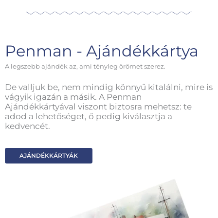
Penman - Ajándékkártya
A legszebb ajándék az, ami tényleg örömet szerez.
De valljuk be, nem mindig könnyű kitalálni, mire is
vágyik igazán a másik. A Penman
Ajándékkártyával viszont biztosra mehetsz: te
adod a lehetőséget, ő pedig kiválasztja a
kedvencét.
AJÁNDÉKKÁRTYÁK