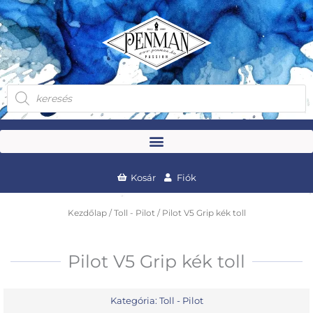
Skip
to
content
Products
search
Kosár
Fiók
Kezdőlap
/
Toll - Pilot
/ Pilot V5 Grip kék toll
Pilot V5 Grip kék toll
Kategória:
Toll - Pilot