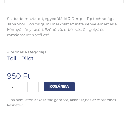
Szabadalmaztatott, egyedülálló 3-Dimple Tip technológia
Japánból. Gödrös gumi markolat az extra kényelemért és a
könnyű irányításért. Szénötvözetből készült golyó és
rozsdamentes acél cső.
A termék kategóriája:
Toll - Pilot
950
Ft
Pilot
Alternative:
-
+
KOSÁRBA
V5
Grip
... ha nem látod a "kosárba" gombot, akkor sajnos ez most nincs
kék
készleten.
toll
mennyiség