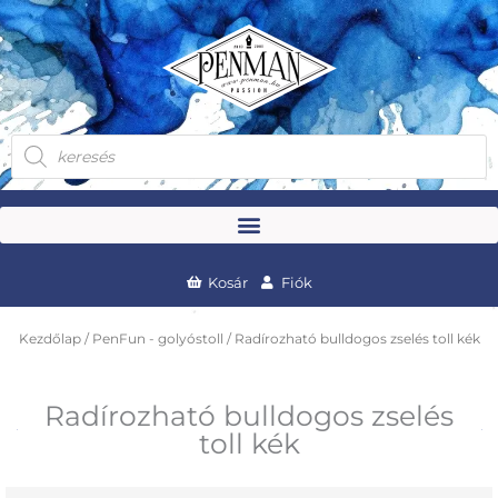
Skip
to
content
Products
search
Kosár
Fiók
Kezdőlap
/
PenFun - golyóstoll
/ Radírozható bulldogos zselés toll kék
Radírozható bulldogos zselés
toll kék