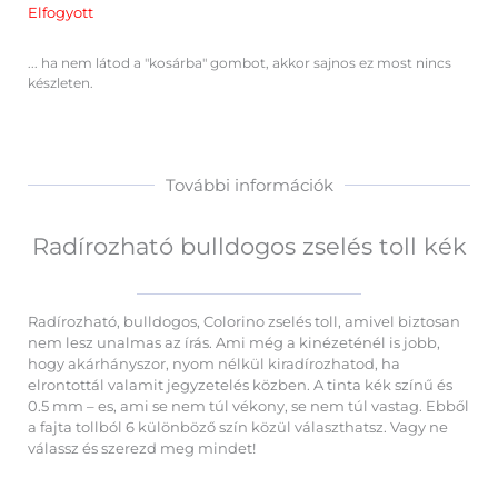
Elfogyott
... ha nem látod a "kosárba" gombot, akkor sajnos ez most nincs
készleten.
További információk
Radírozható bulldogos zselés toll kék
Radírozható, bulldogos, Colorino zselés toll, amivel biztosan
nem lesz unalmas az írás. Ami még a kinézeténél is jobb,
hogy akárhányszor, nyom nélkül kiradírozhatod, ha
elrontottál valamit jegyzetelés közben. A tinta kék színű és
0.5 mm – es, ami se nem túl vékony, se nem túl vastag. Ebből
a fajta tollból 6 különböző szín közül választhatsz. Vagy ne
válassz és szerezd meg mindet!