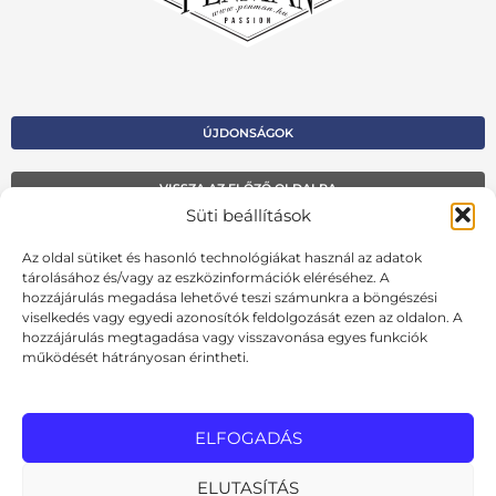
ÚJDONSÁGOK
VISSZA AZ ELŐZŐ OLDALRA
Süti beállítások
Kapcsolat
Az oldal sütiket és hasonló technológiákat használ az adatok
Kosár
tárolásához és/vagy az eszközinformációk eléréséhez. A
hozzájárulás megadása lehetővé teszi számunkra a böngészési
Fiók
viselkedés vagy egyedi azonosítók feldolgozását ezen az oldalon. A
hozzájárulás megtagadása vagy visszavonása egyes funkciók
Adatvédelmi szabályzat
működését hátrányosan érintheti.
Ált. szerződési feltételek
Cookie szabályzat
ELFOGADÁS
Online elállási nyilatkozat
ELUTASÍTÁS