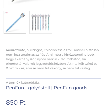
Radírozható, bulldogos, Colorino zselés toll, amivel biztosan
nem lesz unalmas az írás. Ami még a kinézeténél is jobb,
hogy akárhányszor, nyom nélkül kiradírozhatod, ha
elrontottál valamit jegyzetelés közben. A tinta kék színű és
0.5 mm – es, ami se nem túl vékony, se nem túl vastag.
A termék kategóriája:
PenFun - golyóstoll
|
PenFun goods
850
Ft