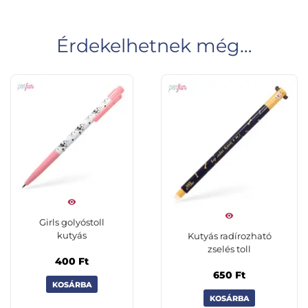
Érdekelhetnek még…
Girls golyóstoll
kutyás
Kutyás radírozható
zselés toll
400
Ft
650
Ft
KOSÁRBA
KOSÁRBA